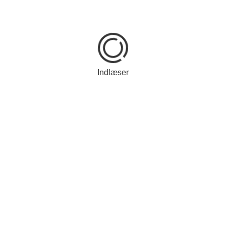
Frederik 7. 1 skilling 1856-
1860
DKK 40,00
Indlæser
Mere
Frederik 7. 4 skilling 1854-
1856
DKK 50,00
Mere
Frederik 7. 16 skilling
1856-1858