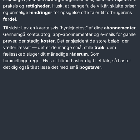
praksis og
rettigheder
. Husk, at mangelfulde vilkår, skjulte priser
og urimelige
hindringer
for opsigelse ofte taler til forbrugerens
fordel
.
Til sidst: Lav en kvartalsvis “hygiejnetest” af dine
abonnementer
.
Gennemgå kontoudtog, app-abonnementer og e-mails for gamle
prøver, der stadig
koster
. Det er sjældent de store beløb, der
vælter læsset — det er de mange små, stille
træk
, der i
fællesskab sluger dit månedlige
råderum
. Som
tommelfingerregel: Hvis et tilbud haster dig til et klik, så haster
det dig også til at læse det med små
bogstaver
.