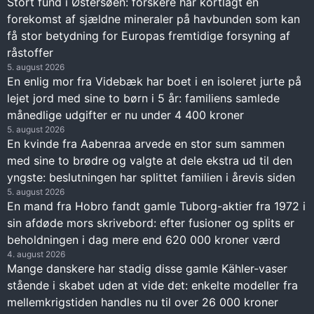
Stort fund i Østersøen: forskere har kortlagt en
forekomst af sjældne mineraler på havbunden som kan
få stor betydning for Europas fremtidige forsyning af
råstoffer
5. august 2026
En enlig mor fra Videbæk har boet i en isoleret jurte på
lejet jord med sine to børn i 5 år: familiens samlede
månedlige udgifter er nu under 4 400 kroner
5. august 2026
En kvinde fra Aabenraa arvede en stor sum sammen
med sine to brødre og valgte at dele ekstra ud til den
yngste: beslutningen har splittet familien i årevis siden
5. august 2026
En mand fra Hobro fandt gamle Tuborg-aktier fra 1972 i
sin afdøde mors skrivebord: efter fusioner og splits er
beholdningen i dag mere end 620 000 kroner værd
4. august 2026
Mange danskere har stadig disse gamle Kähler-vaser
stående i skabet uden at vide det: enkelte modeller fra
mellemkrigstiden handles nu til over 26 000 kroner