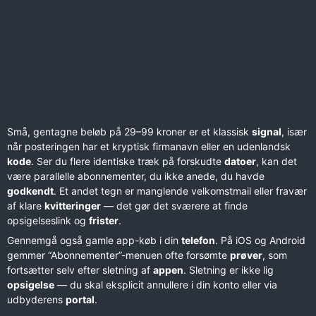
Små, gentagne beløb på 29–99 kroner er et klassisk
signal
, især
når posteringen har et kryptisk firmanavn eller en udenlandsk
kode
. Ser du flere identiske træk på forskudte
datoer
, kan det
være parallelle abonnementer, du ikke anede, du havde
godkendt
. Et andet tegn er manglende velkomstmail eller fravær
af klare
kvitteringer
— det gør det sværere at finde
opsigelseslink og
frister
.
Gennemgå også gamle app-køb i din
telefon
. På iOS og Android
gemmer “Abonnementer”-menuen ofte forsømte
prøver
, som
fortsætter selv efter sletning af
appen
. Sletning er ikke lig
opsigelse
— du skal eksplicit annullere i din konto eller via
udbyderens
portal
.