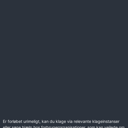
Er forløbet urimeligt, kan du klage via relevante klageinstanser
eller søge hjælp hos forbrugerorganisationer, som kan vejlede om