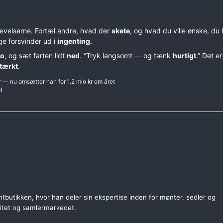
velserne. Fortæl andre, hvad der
skete
, og hvad du ville ønske, du
ge forsvinder ud i
ingenting
.
o
, og sæt farten lidt
ned
. “Tryk langsomt — og tænk
hurtigt
.” Det er
tærkt
.
 — nu omsætter han for 1.2 mio kr om året
d
tbutikken, hvor han deler sin ekspertise inden for mønter, sedler og
citet og samlermarkedet.