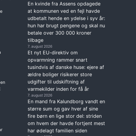
En kvinde fra Assens opdagede
at kommunen ved en fejl havde
ke
udbetalt hende en ydelse i syv år:
hun har brugt pengene og skal nu
betale over 300 000 kroner
tilbage
7. august 2026
Et nyt EU-direktiv om
a
opvarmning rammer snart
tusindvis af danske huse: ejere af
ældre boliger risikerer store
udgifter til udskiftning af
 en
varmekilder inden for få år
t
7. august 2026
En mand fra Kalundborg vandt en
større sum og gav hver af sine
fire børn en lige stor del: striden
om hvem der havde fortjent mest
ar
har ødelagt familien siden