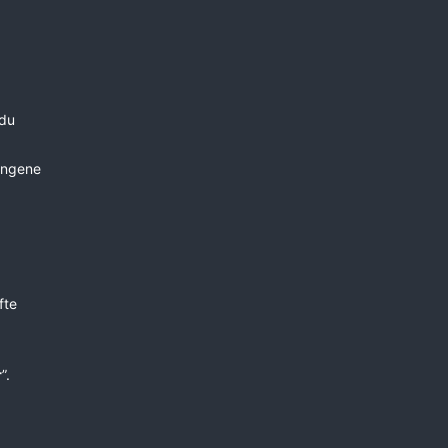
du
engene
fte
r
”.