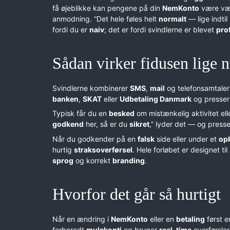
få øjeblikke kan pengene på din
NemKonto
være væk
anmodning. “Det hele føles helt
normalt
— lige indti
fordi du er
naiv
; det er fordi svindlerne er blevet
pro
Sådan virker fidusen lige 
Svindlerne kombinerer
SMS
,
mail
og telefonsamtaler 
banken
,
SKAT
eller
Udbetaling Danmark
og presser 
Typisk får du en
besked
om mistænkelig aktivitet ell
godkend
her, så er du
sikret
,” lyder det — og presset
Når du godkender på en
falsk
side eller under et
op
hurtig
straksoverførsel
. Hele forløbet er designet ti
sprog
og korrekt
branding
.
Hvorfor det går så hurtigt
Når en ændring i
NemKonto
eller en
betaling
først 
forberedt
mulekonti
og bruger
real-time
overførsle