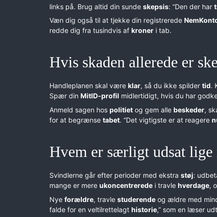
links på. Brug altid din sunde
skepsis
: “Den der har
t
Væn dig også til at tjekke din registrerede
NemKont
redde dig fra tusindvis af
kroner
i tab.
Hvis skaden allerede er ske
Handleplanen skal være
klar
, så du ikke spilder
tid
. 
Spær din
MitID-profil
midlertidigt, hvis du har godk
Anmeld sagen hos
politiet
og gem alle
beskeder
, s
for at begrænse
tabet
. “Det vigtigste er at reagere
n
Hvem er særligt udsat lige
Svindlerne går efter perioder med ekstra
støj
: udbet
mange er mere
ukoncentrerede
i travle
hverdage
, 
Nye
forældre
, travle
studerende
og ældre med min
falde for en veltilrettelagt
historie
,” som en læser ud