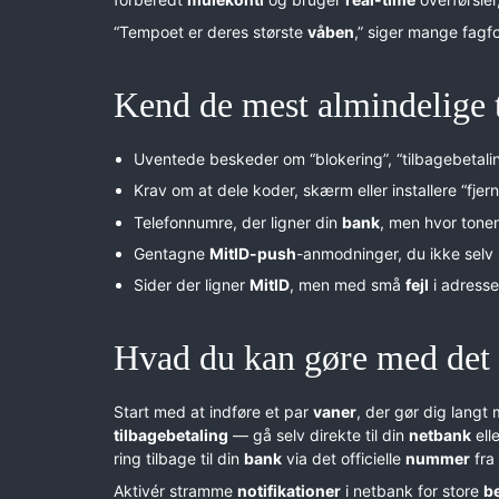
“Tempoet er deres største
våben
,” siger mange fagf
Kend de mest almindelige 
Uventede beskeder om “blokering”, “tilbagebetalin
Krav om at dele koder, skærm eller installere “fjer
Telefonnumre, der ligner din
bank
, men hvor tone
Gentagne
MitID-push
-anmodninger, du ikke selv
Sider der ligner
MitID
, men med små
fejl
i adressef
Hvad du kan gøre med de
Start med at indføre et par
vaner
, der gør dig langt
tilbagebetaling
— gå selv direkte til din
netbank
ell
ring tilbage til din
bank
via det officielle
nummer
fra
Aktivér stramme
notifikationer
i netbank for store
be