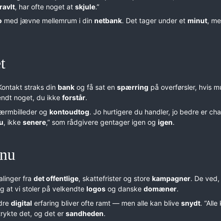
ravlt
, har ofte noget at
skjule
.”
o
med jævne mellemrum i din
netbank
. Det tager under et
minut
, m
t
Kontakt straks din
bank
og få sat en
spærring
på overførsler, hvis mu
endt noget, du ikke
forstår
.
kærmbilleder og
kontoudtog
. Jo hurtigere du handler, jo bedre er ch
u
, ikke
senere
,” som rådgivere gentager igen og
igen
.
 nu
alinger fra
det offentlige
, skattefrister og store
kampagner
. De ved,
og at vi stoler på velkendte
logos
og danske
domæner
.
dre
digital
erfaring bliver ofte ramt — men alle kan blive
snydt
. “Alle
trykte det, og det er
sandheden
.