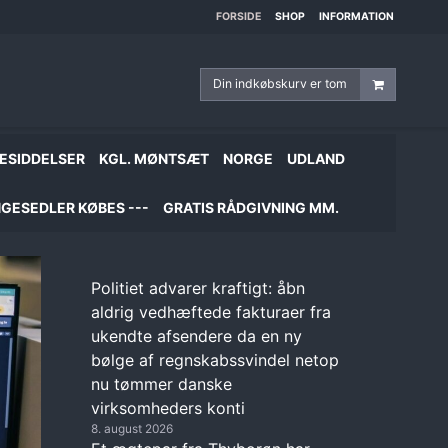
FORSIDE
SHOP
INFORMATION
Din indkøbskurv er tom
ESIDDELSER
KGL. MØNTSÆT
NORGE
UDLAND
GESEDLER KØBES ---
GRATIS RÅDGIVNING MM.
Politiet advarer kraftigt: åbn
aldrig vedhæftede fakturaer fra
ukendte afsendere da en ny
bølge af regnskabssvindel netop
nu tømmer danske
virksomheders konti
8. august 2026