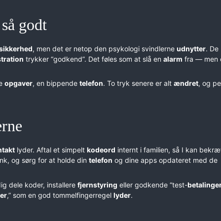
 så godt
sikkerhed
, men det er netop den psykologi svindlerne
udnytter
. De
stration
trykker “godkend”. Det føles som at slå en
alarm
fra — men 
ge
opgaver
, en bippende
telefon
. To tryk senere er alt
ændret
, og p
erne
ntakt
lyder. Aftal et simpelt
kodeord
internt i familien, så I kan bekræ
nk, og sørg for at holde din
telefon
og dine apps opdateret med de
ig dele koder, installere
fjernstyring
eller godkende “test-
betalinge
er
,” som en god tommelfingerregel
lyder
.