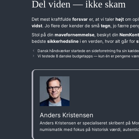
Del viden — ikke skam
Det mest kraftfulde
forsvar
er, at vi taler
højt
om ople
vidst
. Jo flere der kender de små
tegn
, jo færre pen
Stol på din
mavefornemmelse
, beskyt din
NemKont
bedste
sikkerhedsline
i en verden, hvor alt går for
s
Dansk håndværker startede en sideforretning fra sin kælder
Vi testede 8 danske budgetapps — kun én er pengene vær
Anders Kristensen
Anders Kristensen er specialiseret skribent på Mon
numismatik med fokus på historisk værdi, autenti