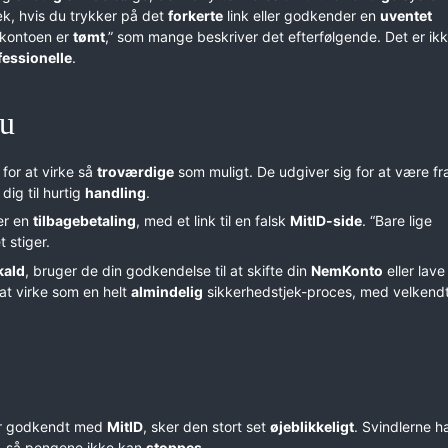
, hvis du trykker på det
forkerte
link eller godkender en
uventet
l kontoen er
tømt
,” som mange beskriver det efterfølgende. Det er ik
fessionelle
.
nu
for at virke så
troværdige
som muligt. De udgiver sig for at være fr
dig til hurtig
handling
.
er en
tilbagebetaling
, med et link til en falsk
MitID-side
. “Bare lige
 stiger.
kald
, bruger de din godkendelse til at skifte din
NemKonto
eller lave
l at virke som en helt
almindelig
sikkerhedstjek-proces, med velkend
er godkendt med
MitID
, sker den stort set
øjeblikkeligt
. Svindlerne h
r, så pengene ikke kan
stoppes
.