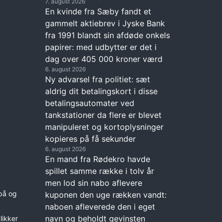
7. august 2026
En kvinde fra Sæby fandt et
gammelt aktiebrev i Jyske Bank
fra 1991 blandt sin afdøde onkels
papirer: med udbytter er det i
dag over 405 000 kroner værd
6. august 2026
Ny advarsel fra politiet: sæt
aldrig dit betalingskort i disse
betalingsautomater ved
tankstationer da flere er blevet
manipuleret og kortoplysninger
kopieres på få sekunder
6. august 2026
En mand fra Rødekro havde
spillet samme række i tolv år
men lod sin nabo aflevere
på og
kuponen den uge rækken vandt:
naboen afleverede den i eget
navn og beholdt gevinsten
likker