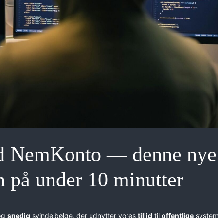
med NemKonto — denne nye
 på under 10 minutter
og
snedig
svindelbølge, der udnytter vores
tillid
til
offentlige
system