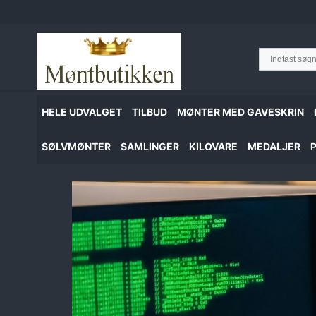
Hop
til
indhold
HELE UDVALGET
TILBUD
MØNTER MED GAVESKRIN
SØLVMØNTER
SAMLINGER
KILOVARE
MEDALJER