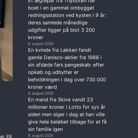
Et ægtepar fra Thyborøn har
boet i en gammel ombygget
redningsstation ved kysten i 9 år:
deres samlede månedlige
udgifter ligger på blot 3 200
kroner
8. august 2026
En kvinde fra Løkken fandt
gamle Danisco-aktier fra 1988 i
sin afdøde fars pengeskab: efter
opkøb og udbytter er
beholdningen i dag over 730 000
kroner værd
8. august 2026
En mand fra Skive vandt 23
millioner kroner i Lotto for syv år
siden men siger i dag at han ville
give hele beløbet tilbage for at få
sin familie igen
8. august 2026
er. På