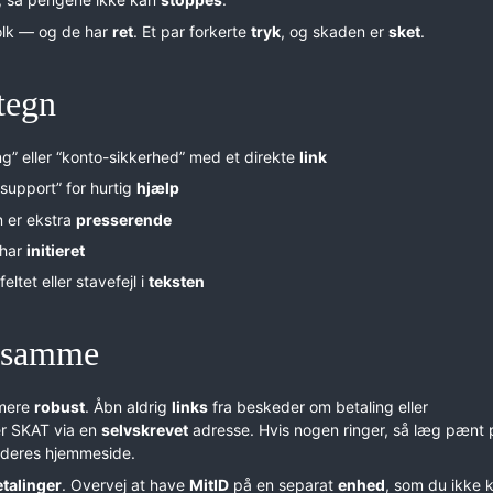
olk — og de har
ret
. Et par forkerte
tryk
, og skaden er
sket
.
tegn
g” eller “konto-sikkerhed” med et direkte
link
nsupport” for hurtig
hjælp
n er ekstra
presserende
 har
initieret
eltet eller stavefejl i
teksten
t samme
 mere
robust
. Åbn aldrig
links
fra beskeder om betaling eller
er SKAT via en
selvskrevet
adresse. Hvis nogen ringer, så læg pænt 
 deres hjemmeside.
talinger
. Overvej at have
MitID
på en separat
enhed
, som du ikke k