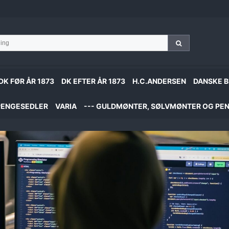
DK FØR ÅR 1873
DK EFTER ÅR 1873
H.C.ANDERSEN
DANSKE B
PENGESEDLER
VARIA
--- GULDMØNTER, SØLVMØNTER OG PEN