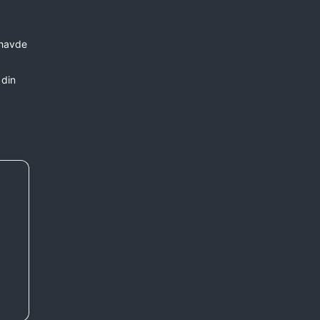
 havde
 din