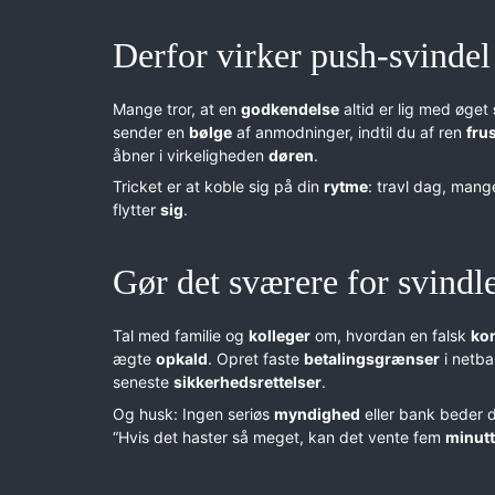
Derfor virker push-svindel
Mange tror, at en
godkendelse
altid er lig med øget
sender en
bølge
af anmodninger, indtil du af ren
fru
åbner i virkeligheden
døren
.
Tricket er at koble sig på din
rytme
: travl dag, man
flytter
sig
.
Gør det sværere for svindl
Tal med familie og
kolleger
om, hvordan en falsk
ko
ægte
opkald
. Opret faste
betalingsgrænser
i netba
seneste
sikkerhedsrettelser
.
Og husk: Ingen seriøs
myndighed
eller bank beder d
“Hvis det haster så meget, kan det vente fem
minutt