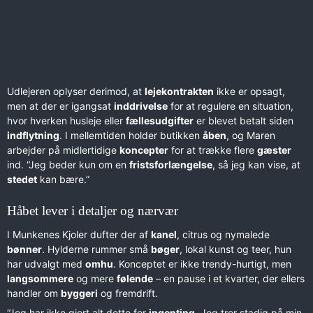
Udlejeren oplyser derimod, at
lejekontrakten
ikke er opsagt,
men at der er igangsat
inddrivelse
for at regulere en situation,
hvor hverken husleje eller
fællesudgifter
er blevet betalt siden
indflytning
. I mellemtiden holder butikken
åben
, og Maren
arbejder på midlertidige
koncepter
for at trække flere
gæster
ind. “Jeg beder kun om en
fristsforlængelse
, så jeg kan vise, at
stedet
kan bære.”
Håbet lever i detaljer og nærvær
I Munkenes Kjoler dufter der af
kanel
, citrus og nymalede
bønner
. Hylderne rummer små
bøger
, lokal kunst og teer, hun
har udvalgt med
omhu
. Konceptet er ikke trendy-hurtigt, men
langsommere
og mere
følende
– en pause i et kvarter, der ellers
handler om
byggeri
og fremdrift.
“Jeg har ikke gjort alt dette for
ingenting
. Jeg tror stadig på min