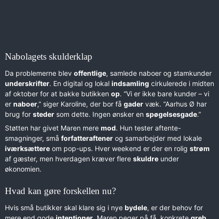
Nabolagets skulderklap
Da problemerne blev
offentlige
, samlede naboer og stamkunder
underskrifter
. En digital og lokal
indsamling
cirkulerede i midten
af oktober for at bakke butikken
op
. “Vi er ikke bare kunder – vi
er
naboer
,” siger Karoline, der bor få
gader
væk. “Aarhus Ø har
brug for
steder
som dette. Ingen ønsker en
spøgelsesgade
.”
Støtten har givet Maren mere
mod
. Hun tester aftente-
smagninger, små
forfatteraftener
og samarbejder med lokale
iværksættere
om pop-ups. Hver weekend er der en rolig
strøm
af gæster, men hverdagen kræver flere
skuldre
under
økonomien.
Hvad kan gøre forskellen nu?
Hvis små butikker skal klare sig i nye
bydele
, er der behov for
mere end gode
intentioner
. Maren peger på få, konkrete
greb
,