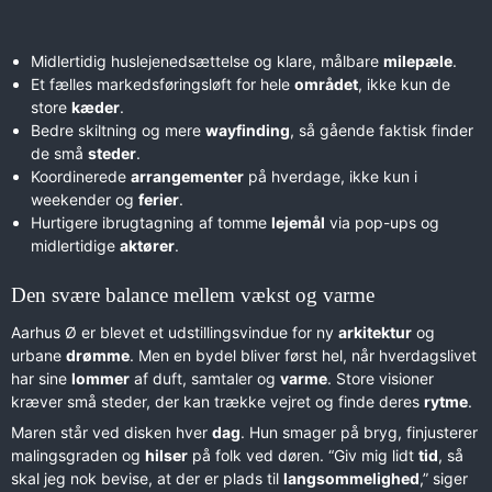
Midlertidig huslejenedsættelse og klare, målbare
milepæle
.
Et fælles markedsføringsløft for hele
området
, ikke kun de
store
kæder
.
Bedre skiltning og mere
wayfinding
, så gående faktisk finder
de små
steder
.
Koordinerede
arrangementer
på hverdage, ikke kun i
weekender og
ferier
.
Hurtigere ibrugtagning af tomme
lejemål
via pop-ups og
midlertidige
aktører
.
Den svære balance mellem vækst og varme
Aarhus Ø er blevet et udstillingsvindue for ny
arkitektur
og
urbane
drømme
. Men en bydel bliver først hel, når hverdagslivet
har sine
lommer
af duft, samtaler og
varme
. Store visioner
kræver små steder, der kan trække vejret og finde deres
rytme
.
Maren står ved disken hver
dag
. Hun smager på bryg, finjusterer
malingsgraden og
hilser
på folk ved døren. “Giv mig lidt
tid
, så
skal jeg nok bevise, at der er plads til
langsommelighed
,” siger