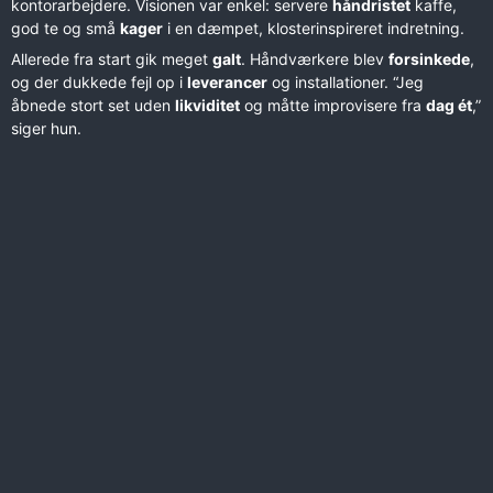
kontorarbejdere. Visionen var enkel: servere
håndristet
kaffe,
god te og små
kager
i en dæmpet, klosterinspireret indretning.
Allerede fra start gik meget
galt
. Håndværkere blev
forsinkede
,
og der dukkede fejl op i
leverancer
og installationer. “Jeg
åbnede stort set uden
likviditet
og måtte improvisere fra
dag ét
,”
siger hun.