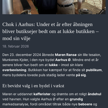
Chok i Aarhus: Under et år efter åbningen
bliver butiksejer bedt om at lukke butikken –
mod sin vilje
18. februar 2026
Den 23. december 2024 åbnede
Maren Ransø
sin lille tesalon,
Munkenes Kjoler, i den nye bydel
Aarhus Ø
. Mindre end et år
senere bliver hun bedt om at
lukke
– imod sin klare
overbevisning
. Butikken har kæmpet for at finde sit
publikum
,
mens bydelens lovede puls stadig lader vente
på sig
.
Et bevidst valg i en bydel i vækst
Maren er uddannet
kafferister
og drømte om et roligt
åndehul
ved havnen. Hun valgte Aarhus Ø efter en
grundig
markedsanalyse, fordi området tiltrak både nye
beboere
og