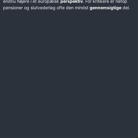
endnu højere i et europæisk
perspektiv
. For kritikere er netop
pensioner og slutvederlag ofte den mindst
gennemsigtige
del.