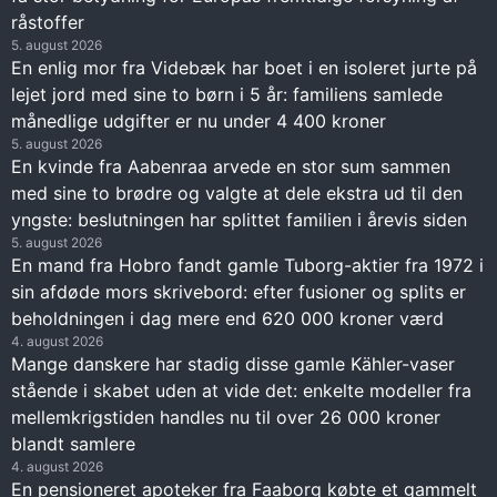
råstoffer
5. august 2026
En enlig mor fra Videbæk har boet i en isoleret jurte på
lejet jord med sine to børn i 5 år: familiens samlede
månedlige udgifter er nu under 4 400 kroner
5. august 2026
En kvinde fra Aabenraa arvede en stor sum sammen
med sine to brødre og valgte at dele ekstra ud til den
yngste: beslutningen har splittet familien i årevis siden
5. august 2026
En mand fra Hobro fandt gamle Tuborg-aktier fra 1972 i
sin afdøde mors skrivebord: efter fusioner og splits er
beholdningen i dag mere end 620 000 kroner værd
4. august 2026
Mange danskere har stadig disse gamle Kähler-vaser
stående i skabet uden at vide det: enkelte modeller fra
mellemkrigstiden handles nu til over 26 000 kroner
blandt samlere
4. august 2026
En pensioneret apoteker fra Faaborg købte et gammelt