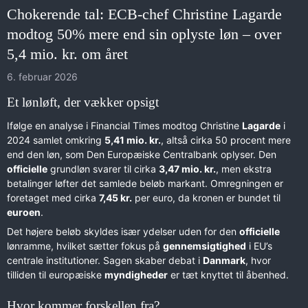
Chokerende tal: ECB-chef Christine Lagarde
modtog 50% mere end sin oplyste løn – over
5,4 mio. kr. om året
6. februar 2026
Et lønløft, der vækker opsigt
Ifølge en analyse i Financial Times modtog Christine
Lagarde
i
2024 samlet omkring
5,41 mio. kr.
, altså cirka 50 procent mere
end den løn, som Den Europæiske Centralbank oplyser. Den
officielle
grundløn svarer til cirka
3,47 mio. kr.
, men ekstra
betalinger løfter det samlede beløb markant. Omregningen er
foretaget med cirka
7,45 kr.
per euro, da kronen er bundet til
euroen
.
Det højere beløb skyldes især ydelser uden for den
officielle
lønramme, hvilket sætter fokus på
gennemsigtighed
i EU’s
centrale institutioner. Sagen skaber debat i
Danmark
, hvor
tilliden til europæiske
myndigheder
er tæt knyttet til åbenhed.
Hvor kommer forskellen fra?