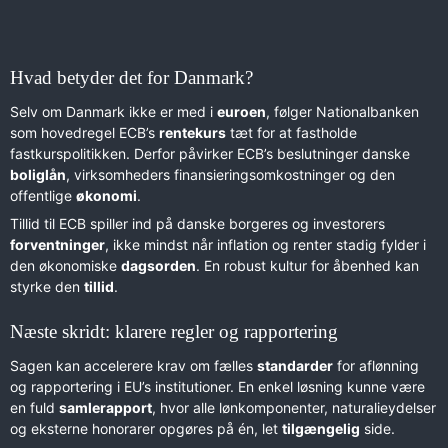
Hvad betyder det for Danmark?
Selv om Danmark ikke er med i
euroen
, følger Nationalbanken
som hovedregel ECB’s
rentekurs
tæt for at fastholde
fastkurspolitikken. Derfor påvirker ECB’s beslutninger danske
boliglån
, virksomheders finansieringsomkostninger og den
offentlige
økonomi
.
Tillid til ECB spiller ind på danske borgeres og investorers
forventninger
, ikke mindst når inflation og renter stadig fylder i
den økonomiske
dagsorden
. En robust kultur for åbenhed kan
styrke den
tillid
.
Næste skridt: klarere regler og rapportering
Sagen kan accelerere krav om fælles
standarder
for aflønning
og rapportering i EU’s institutioner. En enkel løsning kunne være
en fuld
samlerapport
, hvor alle lønkomponenter, naturalieydelser
og eksterne honorarer opgøres på én, let
tilgængelig
side.