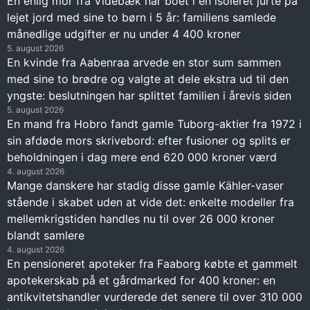
En enlig mor fra Videbæk har boet i en isoleret jurte på
lejet jord med sine to børn i 5 år: familiens samlede
månedlige udgifter er nu under 4 400 kroner
5. august 2026
En kvinde fra Aabenraa arvede en stor sum sammen
med sine to brødre og valgte at dele ekstra ud til den
yngste: beslutningen har splittet familien i årevis siden
5. august 2026
En mand fra Hobro fandt gamle Tuborg-aktier fra 1972 i
sin afdøde mors skrivebord: efter fusioner og splits er
beholdningen i dag mere end 620 000 kroner værd
4. august 2026
Mange danskere har stadig disse gamle Kähler-vaser
stående i skabet uden at vide det: enkelte modeller fra
mellemkrigstiden handles nu til over 26 000 kroner
blandt samlere
4. august 2026
En pensioneret apoteker fra Faaborg købte et gammelt
apotekerskab på et gårdmarked for 400 kroner: en
antikvitetshandler vurderede det senere til over 310 000