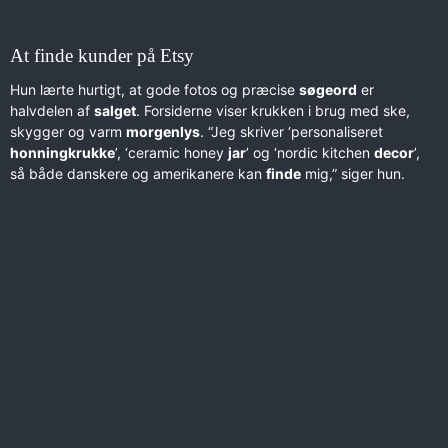
At finde kunder på Etsy
Hun lærte hurtigt, at gode fotos og præcise
søgeord
er
halvdelen af
salget
. Forsiderne viser krukken i brug med ske,
skygger og varm
morgenlys
. “Jeg skriver ‘personaliseret
honningkrukke
’, ‘ceramic honey
jar
’ og ‘nordic kitchen
decor
’,
så både danskere og amerikanere kan
finde
mig,” siger hun.