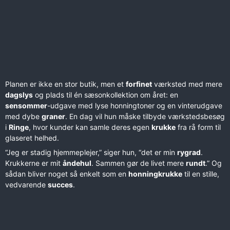
Planen er ikke en stor butik, men et
forfinet
værksted med mere
dagslys
og plads til én sæsonkollektion om året: en
sensommer
-udgave med lyse honningtoner og en vinterudgave
med dybe
graner
. En dag vil hun måske tilbyde værkstedsbesøg
i
Ringe
, hvor kunder kan samle deres egen
krukke
fra rå form til
glaseret helhed.
“Jeg er stadig hjemmeplejer,” siger hun, “det er min
rygrad
.
Krukkerne er mit
åndehul
. Sammen gør de livet mere
rundt
.” Og
sådan bliver noget så enkelt som en
honningkrukke
til en stille,
vedvarende
succes
.