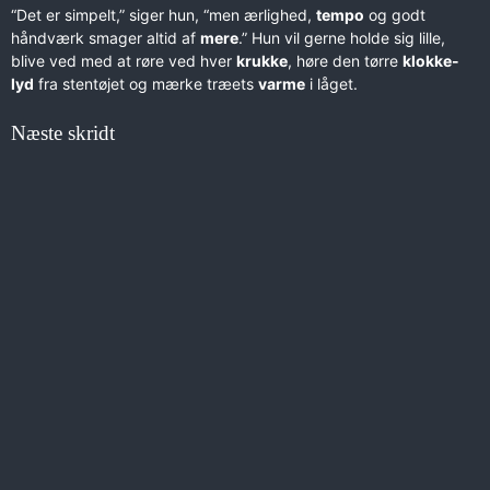
“Det er simpelt,” siger hun, “men ærlighed,
tempo
og godt
håndværk smager altid af
mere
.” Hun vil gerne holde sig lille,
blive ved med at røre ved hver
krukke
, høre den tørre
klokke-
lyd
fra stentøjet og mærke træets
varme
i låget.
Næste skridt