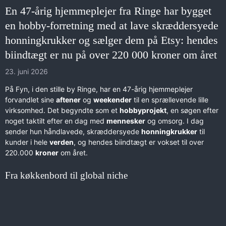
En 47-årig hjemmeplejer fra Ringe har bygget
en hobby-forretning med at lave skræddersyede
honningkrukker og sælger dem på Etsy: hendes
biindtægt er nu på over 220 000 kroner om året
23. juni 2026
På Fyn, i den stille by Ringe, har en 47-årig hjemmeplejer
forvandlet sine
aftener
og
weekender
til en sprællevende lille
virksomhed. Det begyndte som et
hobbyprojekt
, en søgen efter
noget taktilt efter en dag med
mennesker
og omsorg. I dag
sender hun håndlavede, skræddersyede
honningkrukker
til
kunder i hele
verden
, og hendes biindtægt er vokset til over
220.000
kroner
om året.
Fra køkkenbord til global niche