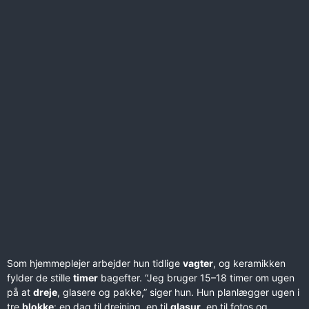
Som hjemmeplejer arbejder hun tidlige
vagter
, og keramikken
fylder de stille
timer
bagefter. “Jeg bruger 15–18 timer om ugen
på at
dreje
, glasere og pakke,” siger hun. Hun planlægger ugen i
tre
blokke
: en dag til drejning, en til
glasur
, en til fotos og