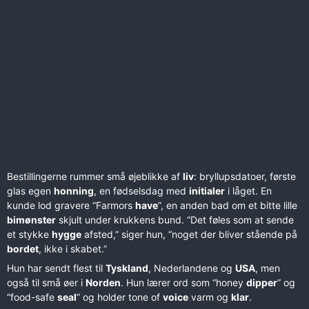
Bestillingerne rummer små øjeblikke af
liv
: bryllupsdatoer, første
glas egen
honning
, en fødselsdag med
initialer
i låget. En
kunde lod gravere “Farmors
have
”, en anden bad om et bitte lille
bimønster
skjult under krukkens bund. “Det føles som at sende
et stykke
hygge
afsted,” siger hun, “noget der bliver stående på
bordet
, ikke i skabet.”
Hun har sendt flest til
Tyskland
, Nederlandene og
USA
, men
også til små øer i
Norden
. Hun lærer ord som “honey
dipper
” og
“food-safe
seal
” og holder tone of
voice
varm og
klar
.