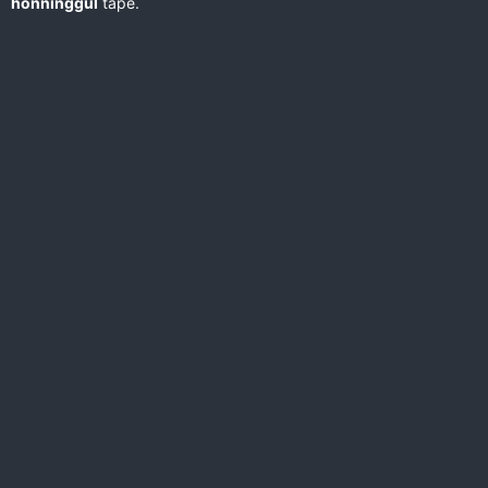
honninggul
tape.