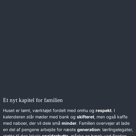
Et nyt kapitel for familien
Huset er tømt, værktøjet fordelt med omhu og
respekt
. I
kalenderen står møder med bank og
skifteret
, men også kaffe
med naboer, der vil dele små
minder
. Familien overvejer at lade
en del af pengene arbejde for næste
generation
: lærlingelegater,
støtte til den lokale
spejderhytte
, måske en bænk ved fjorden