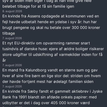
syv år siden men siger i dag at han ville give hele
beløbet tilbage for at få sin familie igen
8. august 2026
En kvinde fra Assens opdagede at kommunen ved en
fejl havde udbetalt hende en ydelse i syv år: hun har
brugt pengene og skal nu betale over 300 000 kroner
tilbage
7. august 2026
Et nyt EU-direktiv om opvarmning rammer snart
tusindvis af danske huse: ejere af ældre boliger risikerer
store udgifter til udskiftning af varmekilder inden for få
år
7. august 2026
En mand fra Kalundborg vandt en større sum og gav
hver af sine fire børn en lige stor del: striden om hvem
der havde fortjent mest har ødelagt familien siden
7. august 2026
En kvinde fra Sæby fandt et gammelt aktiebrev i Jyske
Bank fra 1991 blandt sin afdøde onkels papirer: med
udbytter er det i dag over 405 000 kroner værd