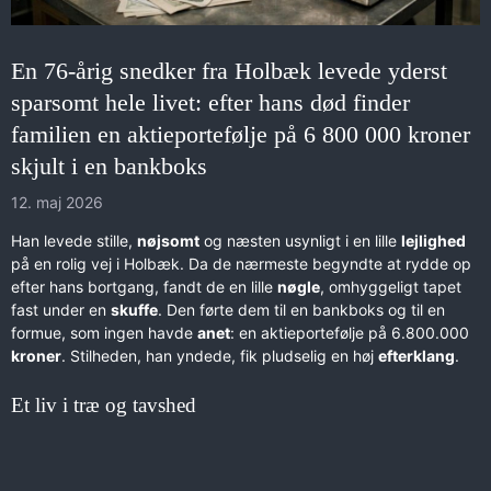
En 76-årig snedker fra Holbæk levede yderst
sparsomt hele livet: efter hans død finder
familien en aktieportefølje på 6 800 000 kroner
skjult i en bankboks
12. maj 2026
Han levede stille,
nøjsomt
og næsten usynligt i en lille
lejlighed
på en rolig vej i Holbæk. Da de nærmeste begyndte at rydde op
efter hans bortgang, fandt de en lille
nøgle
, omhyggeligt tapet
fast under en
skuffe
. Den førte dem til en bankboks og til en
formue, som ingen havde
anet
: en aktieportefølje på 6.800.000
kroner
. Stilheden, han yndede, fik pludselig en høj
efterklang
.
Et liv i træ og tavshed