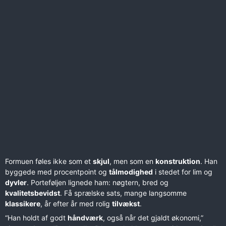
Formuen føles ikke som et
skjul
, men som en
konstruktion
. Han
byggede med procentpoint og
tålmodighed
i stedet for lim og
dyvler
. Porteføljen lignede ham: nøgtern, bred og
kvalitetsbevidst
. Få sprælske sats, mange langsomme
klassikere
, år efter år med rolig
tilvækst
.
“Han holdt af godt
håndværk
, også når det gjaldt økonomi,”