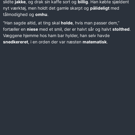
slidte
jakke
, og drak sin kaffe sort og
billig
. Han købte sjældent
nyt værktøj, men holdt det gamle skarpt og
pålideligt
med
tålmodighed og
omhu
.
“Han sagde altid, at ting skal
holde
, hvis man passer dem,”
fortæller en
niese
med et smil, der er halvt sår og halvt
stolthed
.
Væggene hjemme hos ham bar hylder, han selv havde
snedkereret
, i en orden der var næsten
matematisk
.