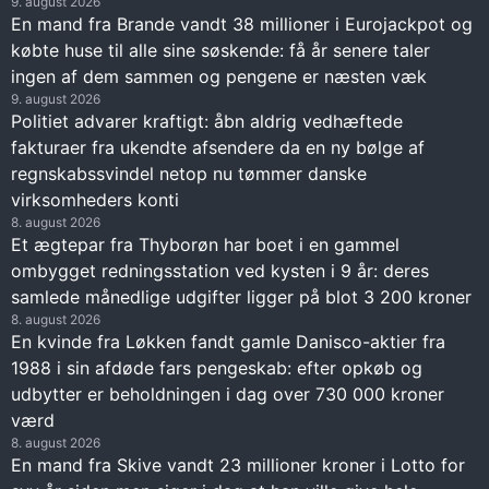
9. august 2026
En mand fra Brande vandt 38 millioner i Eurojackpot og
købte huse til alle sine søskende: få år senere taler
ingen af dem sammen og pengene er næsten væk
9. august 2026
Politiet advarer kraftigt: åbn aldrig vedhæftede
fakturaer fra ukendte afsendere da en ny bølge af
regnskabssvindel netop nu tømmer danske
virksomheders konti
8. august 2026
Et ægtepar fra Thyborøn har boet i en gammel
ombygget redningsstation ved kysten i 9 år: deres
samlede månedlige udgifter ligger på blot 3 200 kroner
8. august 2026
En kvinde fra Løkken fandt gamle Danisco-aktier fra
1988 i sin afdøde fars pengeskab: efter opkøb og
udbytter er beholdningen i dag over 730 000 kroner
værd
8. august 2026
En mand fra Skive vandt 23 millioner kroner i Lotto for