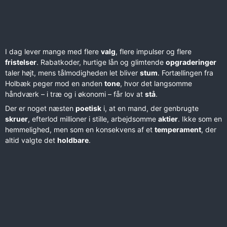
I dag lever mange med flere
valg
, flere impulser og flere
fristelser
. Rabatkoder, hurtige lån og glimtende
opgraderinger
taler højt, mens tålmodigheden let bliver
stum
. Fortællingen fra
Holbæk peger mod en anden
tone
, hvor det langsomme
håndværk – i træ og i økonomi – får lov at
stå
.
Der er noget næsten
poetisk
i, at en mand, der genbrugte
skruer
, efterlod millioner i stille, arbejdsomme
aktier
. Ikke som en
hemmelighed, men som en konsekvens af et
temperament
, der
altid valgte det
holdbare
.