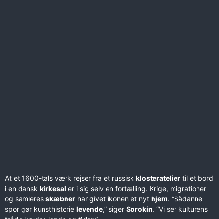
At et 1600-tals værk rejser fra et russisk
klosteratelier
til et bord
i en dansk
kirkesal
er i sig selv en fortælling. Krige, migrationer
og samleres
skæbner
har givet ikonen et nyt
hjem
. “Sådanne
spor gør kunsthistorie
levende
,” siger
Sorokin
. “Vi ser kulturens