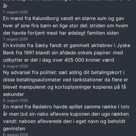
år
7. august 2026
En mand fra Kalundborg vandt en større sum og gav
hver af sine fire børn en lige stor del: striden om hvem
der havde fortjent mest har ødelagt familien siden
7. august 2026
En kvinde fra Sæby fandt et gammelt aktiebrev i Jyske
Bank fra 1991 blandt sin afdøde onkels papirer: med
udbytter er det i dag over 405 000 kroner værd
6. august 2026
Ny advarsel fra politiet: sæt aldrig dit betalingskort i
disse betalingsautomater ved tankstationer da flere er
blevet manipuleret og kortoplysninger kopieres på få
sekunder
6. august 2026
En mand fra Rødekro havde spillet samme række i tolv
år men lod sin nabo aflevere kuponen den uge rækken
vandt: naboen afleverede den i eget navn og beholdt
gevinsten
6. august 2026