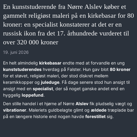
En kunststuderende fra Nørre Alslev køber et
gammelt religiøst maleri på en kirkebasar for 80
kroner: en specialist konstaterer at det er en
russisk ikon fra det 17. århundrede vurderet til
over 320 000 kroner
19. juni 2026
En helt almindelig
kirkebasar
endte med at forvandle en ung
kunststuderendes
hverdag på Falster. Hun gav blot
80 kroner
for et støvet, religiøst maleri, der stod diskret mellem
keramikkopper og
juleduge
. Få dage senere stod hun ansigt til
ansigt med en
specialist
, der så noget ganske andet end en
hyggelig
loppefund
.
Den stille handel i et hjørne af Nørre
Alslev
fik pludselig vægt og
vibrationer
. Maleriets guldbelagte glimt og
ældede
træplade bar
på en længere historie end nogen havde
forestillet
sig.