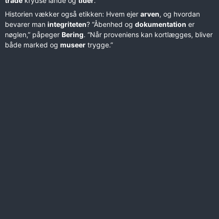
tråde
krydse lande og
tider
.”
Historien vækker også etikken: Hvem ejer
arven
, og hvordan
bevarer man
integriteten
? “Åbenhed og
dokumentation
er
nøglen,” påpeger
Bering
. “Når proveniens kan kortlægges, bliver
både marked og
museer
trygge.”