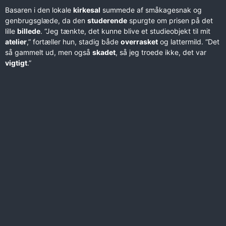
Basaren i den lokale
kirkesal
summede af småkagesnak og
genbrugsglæde, da den
studeren­de
spurgte om prisen på det
lille
billede
. “Jeg tænkte, det kunne blive et studieobjekt til mit
atelier
,” fortæller hun, stadig både
overrasket
og lattermild. “Det
så gammelt ud, men også
skadet
, så jeg troede ikke, det var
vigtigt
.”