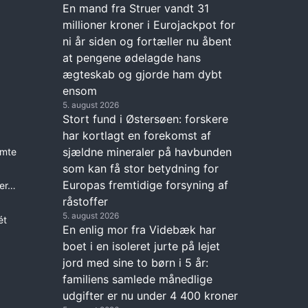
En mand fra Struer vandt 31
millioner kroner i Eurojackpot for
ni år siden og fortæller nu åbent
at pengene ødelagde hans
ægteskab og gjorde ham dybt
ensom
5. august 2026
Stort fund i Østersøen: forskere
har kortlagt en forekomst af
sjældne mineraler på havbunden
emte
som kan få stor betydning for
Europas fremtidige forsyning af
her…
råstoffer
5. august 2026
ét
En enlig mor fra Videbæk har
boet i en isoleret jurte på lejet
jord med sine to børn i 5 år:
familiens samlede månedlige
udgifter er nu under 4 400 kroner