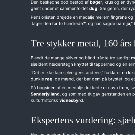
Den beskedne bod bestod af
bøger
, krus og en dyn
gemt under et sammenfoldet
dug
. Sælgeren, der ry
Pensionisten drejede en medalje mellem fingrene o
‘tager den for to hundrede?’, og han sagde bare
ja
,”
Tre stykker metal, 160 års 
Blandt de mange skiver og bånd trådte tre særligt
m
sjældent hæderstegn knyttet til tapperhed og en e
“Det er ikke kun selve genstandene,” forklarer en lok
dunkle
røg
, de mænd, der bar dem på brystet, og et
På bagsiden af én medalje dukkede et navn frem, 
Sønderjylland
, og som med ét gav genstanden en 
kulturhistorisk
vidnesbyrd
.
Ekspertens vurdering: sjæ
Hos en anerkendt vurderingsmand blev æsken lagt 