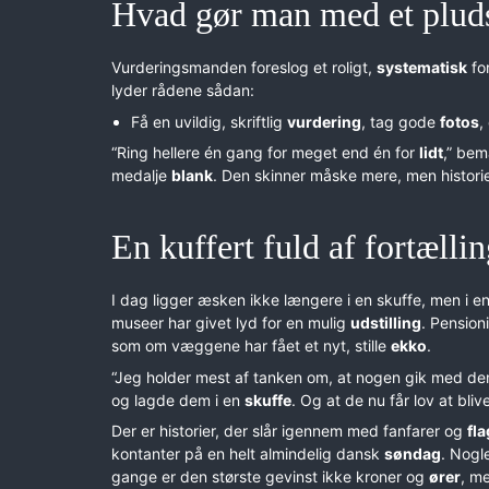
Hvad gør man med et pluds
Vurderingsmanden foreslog et roligt,
systematisk
fo
lyder rådene sådan:
Få en uvildig, skriftlig
vurdering
, tag gode
fotos
,
“Ring hellere én gang for meget end én for
lidt
,” bem
medalje
blank
. Den skinner måske mere, men histori
En kuffert fuld af fortælli
I dag ligger æsken ikke længere i en skuffe, men i en 
museer har givet lyd for en mulig
udstilling
. Pension
som om væggene har fået et nyt, stille
ekko
.
“Jeg holder mest af tanken om, at nogen gik med d
og lagde dem i en
skuffe
. Og at de nu får lov at bliv
Der er historier, der slår igennem med fanfarer og
fla
kontanter på en helt almindelig dansk
søndag
. Nogl
gange er den største gevinst ikke kroner og
ører
, m