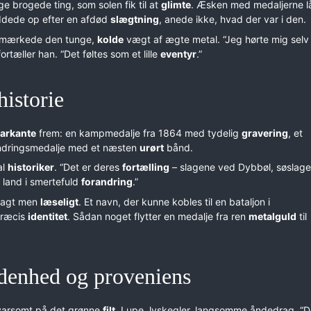
ge brogede ting, som solen fik til at
glimte
. Æsken med medaljerne lå
ddede op efter en afdød
slægtning
, anede ikke, hvad der var i den.
g mærkede den tunge,
kolde
vægt af ægte metal. “Jeg hørte mig selv
 fortæller han. “Det føltes som et lille
eventyr
.”
historie
arkante
frem: en kampmedalje fra 1864 med tydelig
gravering
, et
rindringsmedalje med et næsten
urørt
bånd.
al
historiker
. “Det er deres
fortælling
– slagene ved Dybbøl, søslag
 land i smertefuld
forandring
.”
svagt men
læseligt
. Et navn, der kunne kobles til en bataljon i
præcis
identitet
. Sådan noget flytter en medalje fra ren
metalguld
til
ldenhed og proveniens
varsomt på det grønne
filt
. Lupe, lyskegler, langsomme åndedrag. “D