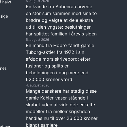
5. august 2026
 halvt
En kvinde fra Aabenraa arvede
en stor sum sammen med sine to
 sige
brødre og valgte at dele ekstra
ud til den yngste: beslutningen
har splittet familien i årevis siden
5. august 2026
En mand fra Hobro fandt gamle
Tuborg-aktier fra 1972 i sin
afdøde mors skrivebord: efter
fusioner og splits er
enes
beholdningen i dag mere end
620 000 kroner værd
4. august 2026
Mange danskere har stadig disse
gamle Kähler-vaser stående i
skabet uden at vide det: enkelte
modeller fra mellemkrigstiden
handles nu til over 26 000 kroner
blandt samlere
et her