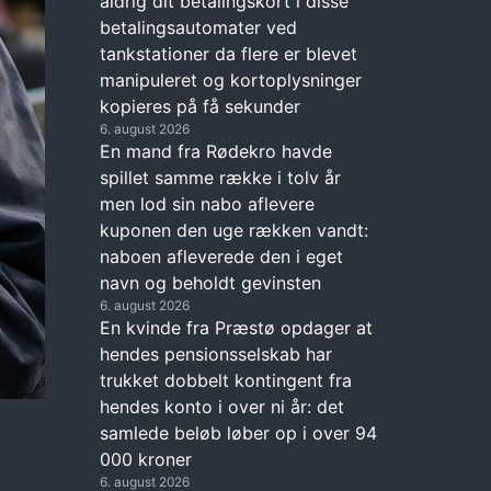
aldrig dit betalingskort i disse
betalingsautomater ved
tankstationer da flere er blevet
manipuleret og kortoplysninger
kopieres på få sekunder
6. august 2026
En mand fra Rødekro havde
spillet samme række i tolv år
men lod sin nabo aflevere
kuponen den uge rækken vandt:
naboen afleverede den i eget
navn og beholdt gevinsten
6. august 2026
En kvinde fra Præstø opdager at
hendes pensionsselskab har
trukket dobbelt kontingent fra
hendes konto i over ni år: det
samlede beløb løber op i over 94
000 kroner
6. august 2026