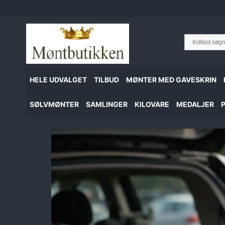
Hop
til
indhold
HELE UDVALGET
TILBUD
MØNTER MED GAVESKRIN
SØLVMØNTER
SAMLINGER
KILOVARE
MEDALJER