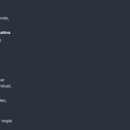
ende,
atina
.
l
par
induet,
len,
g nogle