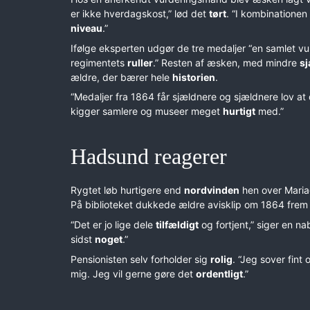
er ikke hverdagskost,” lød det
tørt
. “I kombinatione
niveau
.”
Ifølge eksperten udgør de tre medaljer “en samlet v
regimentets
ruller
.” Resten af æsken, med mindre
s
ældre, der bærer hele
historien
.
“Medaljer fra 1864 får sjældnere og sjældnere lov at
kigger samlere og museer meget
hurtigt
med.”
Hadsund reagerer
Rygtet løb hurtigere end
nordvinden
hen over Mari
På biblioteket dukkede ældre avisklip om 1864 frem
“Det er jo lige dele
tilfældigt
og fortjent,” siger en n
sidst
noget
.”
Pensionisten selv forholder sig
rolig
. “Jeg sover fint
mig. Jeg vil gerne gøre det
ordentligt
.”