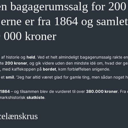
en bagagerumssalg for 200
jerne er fra 1864 og samlet
0 000 kroner
 af historie og
held
. Ved et helt almindeligt bagagerumssalg rakte en
lte
200 kroner
, og gik videre uden den mindste idé om, hvad der g
e, med kaffekoppen på
bordet
, kom forbløffelsen snigende.
 et
smil
. “Jeg har altid været glad for gamle ting, men sådan noget 
1864
– og tilsammen blev de vurderet til over
380.000 kroner
. Fra 
markshistorisk
skatkiste
.
celænskrus