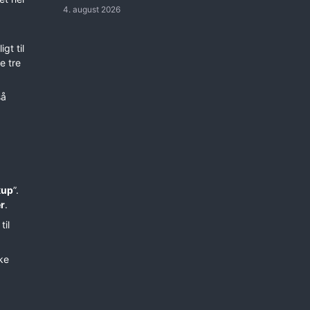
4. august 2026
gt til
e tre
så
kup
”.
r
.
til
kke