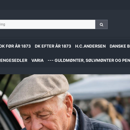
DK FØR ÅR 1873
DK EFTER ÅR 1873
H.C.ANDERSEN
DANSKE B
PENGESEDLER
VARIA
--- GULDMØNTER, SØLVMØNTER OG PEN