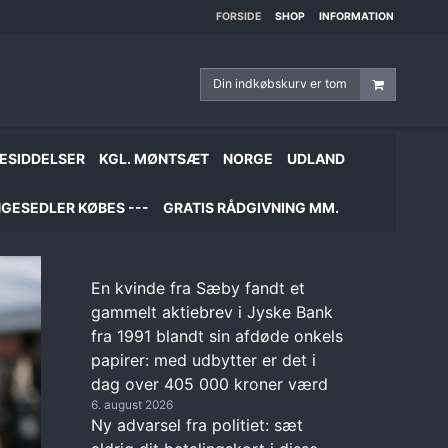
FORSIDE
SHOP
INFORMATION
Din indkøbskurv er tom
ESIDDELSER
KGL. MØNTSÆT
NORGE
UDLAND
GESEDLER KØBES ---
GRATIS RÅDGIVNING MM.
En kvinde fra Sæby fandt et
gammelt aktiebrev i Jyske Bank
fra 1991 blandt sin afdøde onkels
papirer: med udbytter er det i
dag over 405 000 kroner værd
6. august 2026
Ny advarsel fra politiet: sæt