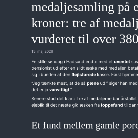
medaljesamling på 
kroner: tre af medal
vurderet til over 38
15. maj 2026
En stille søndag i Hadsund endte med et
uventet
sus
pensionist ud efter en slidt æske med medaljer, beta
sig i bunden af den
fløjlsforede
kasse. Først hjemm
“Jeg tænkte mest, at de så
pæne
ud,” siger han med
det er jo
vanvittigt
.”
Senere stod det klart: Tre af medaljerne bar årstallet
øjeblik til det næste gik æsken fra
loppefund
til dan
Et fund mellem gamle por