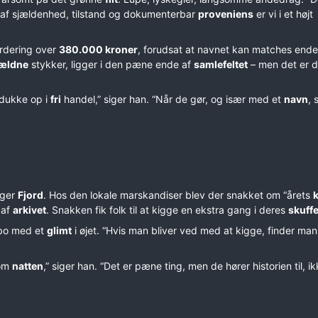
n af sjældenhed, tilstand og dokumenterbar
proveniens
er vi i et højt
urdering over
380.000 kroner
, forudsat at navnet kan matches endeli
jældne
stykker, ligger i den pæne ende af
samlefeltet
– men det er d
 dukke op i
fri
handel,” siger han. “Når de gør, og især med et
navn
, 
ager
Fjord
. Hos den lokale marskandiser blev der snakket om “årets
 af
arkivet
. Snakken fik folk til at kigge en ekstra gang i deres
skuffe
abo med et
glimt
i øjet. “Hvis man bliver ved med at kigge, finder man 
 om
natten
,” siger han. “Det er pæne ting, men de hører historien til, i