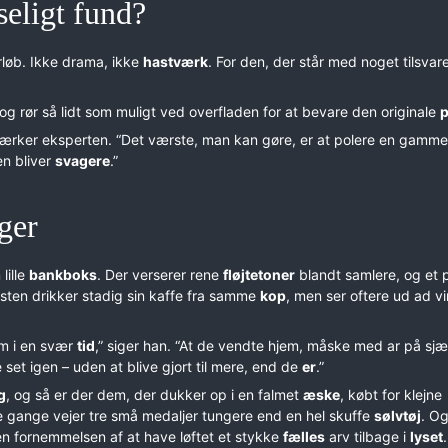
eligt fund?
rløb. Ikke drama, ikke
hastværk
. For den, der står med noget tilsvar
 og rør så lidt som muligt ved overfladen for at bevare den originale
p
ærker eksperten. “Det værste, man kan gøre, er at polere en gamme
en bliver
svagere
.”
nger
lille
bankboks
. Der verserer rene
fløjtetoner
blandt samlere, og et 
isten drikker stadig sin kaffe fra samme
kop
, men ser oftere ud ad v
em i en svær
tid
,” siger han. “At de vendte hjem, måske med ar på sjæ
e set igen – uden at blive gjort til mere, end de
er
.”
g
, og så er der dem, der dukker op i en falmet
æske
, købt for klejne
e gange vejer tre små medaljer tungere end en hel skuffe
sølvtøj
. O
en fornemmelsen af at have løftet et stykke
fælles
arv tilbage i
lyset
.