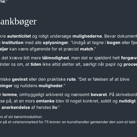
rie
.”
bankbøger
ikre
autenticitet
og roligt undersøge
mulighederne
. Bevar dokument
e
institution
med alle
oplysninger
. “Undgå at tegne i
bogen
eller fje
aljer
kan være afgørende for et præcist
match
.”
n det kræve lidt mere
tålmodighed
, men det er sjældent helt
forgæv
minder os om, at
tiden
ikke altid sletter alt, særligt når papir og
proce
miske
gevinst
eller den praktiske
rute
. “Det er følelsen af at blive
ninger
og nutidens
muligheder
.”
ar
lomme
, omhyggeligt arkiveret og nænsomt
bevaret
. På skrivebord
lse på, at en mors
omtanke
blev til noget konkret, solidt og
nutidigt
e
anerkendelse
af hendes
liv
.”
 af sin børsintroduktion.
r på et veteranmarked for 75 kroner: en kunsthandler genkender den som et tabt