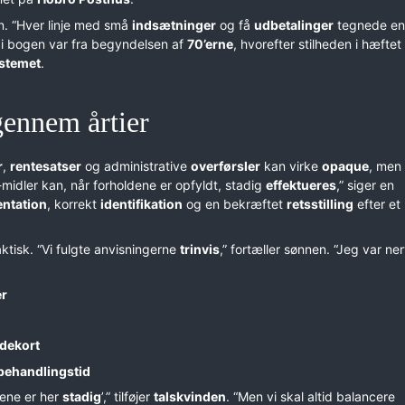
en. “Hver linje med små
indsætninger
og få
udbetalinger
tegnede en
r i bogen var fra begyndelsen af
70’erne
, hvorefter stilheden i hæftet 
stemet
.
 gennem årtier
r
,
rentesatser
og administrative
overførsler
kan virke
opaque
, men
midler kan, når forholdene er opfyldt, stadig
effektueres
,” siger en
ntation
, korrekt
identifikation
og en bekræftet
retsstilling
efter et
ktisk. “Vi fulgte anvisningerne
trinvis
,” fortæller sønnen. “Jeg var ne
er
dekort
behandlingstid
gene er her
stadig
’,” tilføjer
talskvinden
. “Men vi skal altid balancere