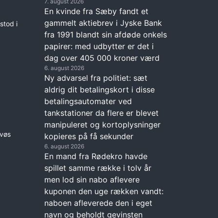
7. august 2026
En kvinde fra Sæby fandt et
gammelt aktiebrev i Jyske Bank
stod i
fra 1991 blandt sin afdøde onkels
papirer: med udbytter er det i
dag over 405 000 kroner værd
6. august 2026
Ny advarsel fra politiet: sæt
aldrig dit betalingskort i disse
betalingsautomater ved
tankstationer da flere er blevet
manipuleret og kortoplysninger
rvøs
kopieres på få sekunder
6. august 2026
En mand fra Rødekro havde
spillet samme række i tolv år
men lod sin nabo aflevere
kuponen den uge rækken vandt:
naboen afleverede den i eget
navn og beholdt gevinsten