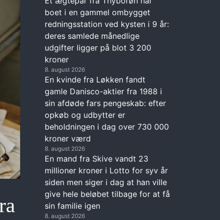
Et ægtepar fra Thyborøn har
boet i en gammel ombygget
redningsstation ved kysten i 9 år:
deres samlede månedlige
udgifter ligger på blot 3 200
kroner
8. august 2026
En kvinde fra Løkken fandt
gamle Danisco-aktier fra 1988 i
sin afdøde fars pengeskab: efter
opkøb og udbytter er
beholdningen i dag over 730 000
kroner værd
8. august 2026
En mand fra Skive vandt 23
millioner kroner i Lotto for syv år
siden men siger i dag at han ville
give hele beløbet tilbage for at få
ra
sin familie igen
8. august 2026