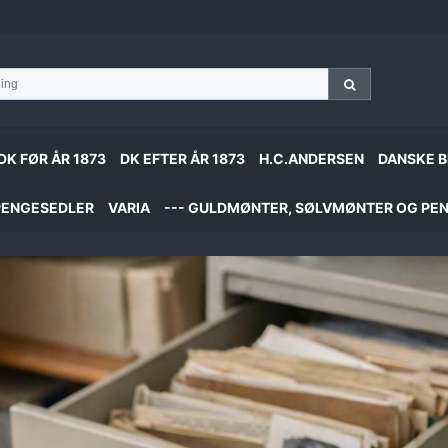
DK FØR ÅR 1873
DK EFTER ÅR 1873
H.C.ANDERSEN
DANSKE B
PENGESEDLER
VARIA
--- GULDMØNTER, SØLVMØNTER OG PEN