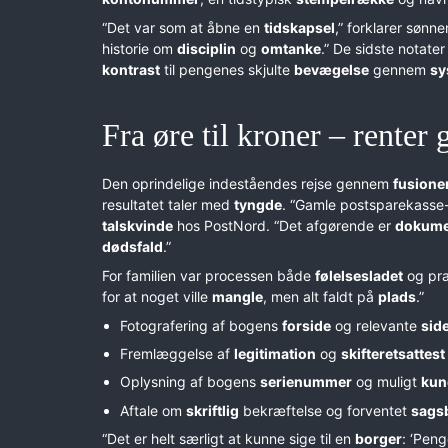
“Det var som at åbne en
tidskapsel
,” forklarer sønn
historie om
disciplin
og
omtanke
.” De sidste notate
kontrast
til pengenes skjulte
bevægelse
gennem
sy
Fra øre til kroner – renter
Den oprindelige indeståendes rejse gennem
fusione
resultatet taler med
tyngde
. “Gamle postsparekasse-
talskvinde
hos PostNord. “Det afgørende er
dokume
dødsfald
.”
For familien var processen både
følelsesladet
og pra
for at noget ville
mangle
, men alt faldt på
plads
.”
Fotografering af bogens
forside
og relevante
sid
Fremlæggelse af
legitimation
og
skifteretsattest
Oplysning af bogens
serienummer
og muligt
kun
Aftale om
skriftlig
bekræftelse og forventet
sags
“Det er helt særligt at kunne sige til en
borger
: ‘Pen