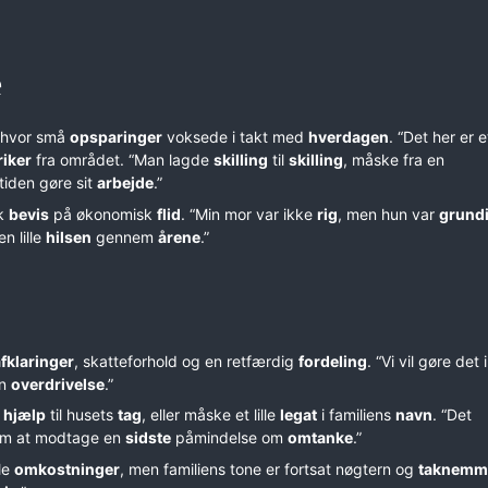
e
 hvor små
opsparinger
voksede i takt med
hverdagen
. “Det her er et
riker
fra området. “Man lagde
skilling
til
skilling
, måske fra en
 tiden gøre sit
arbejde
.”
sk
bevis
på økonomisk
flid
. “Min mor var ikke
rig
, men hun var
grund
n lille
hilsen
gennem
årene
.”
fklaringer
, skatteforhold og en retfærdig
fordeling
. “Vi vil gøre det 
en
overdrivelse
.”
k
hjælp
til husets
tag
, eller måske et lille
legat
i familiens
navn
. “Det
 som at modtage en
sidste
påmindelse om
omtanke
.”
le
omkostninger
, men familiens tone er fortsat nøgtern og
taknemm