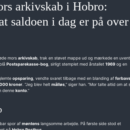
ors arkivskab i Hobro:
t saldoen i dag er på over
døde mors
arkivskab
, trak en støvet mappe ud og mærkede en uvent
 blå
Postsparekasse-bog
, sirligt stemplet med årstallet
1969
og en
glemte
opsparing
, vendte svaret tilbage med en blanding af
forbav
000 kroner
. “Jeg blev helt
målløs
,” siger han. “Mor talte altid om at
om denne
konto
.”
b
 bar spor af
møntens
langsomme arbejde. På første side stod et
net på
Hobro Posthus
.