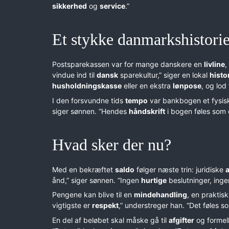
sikkerhed
og
service
.”
Et stykke danmarkshistori
Postsparekassen var for mange danskere en
livline
,
vindue ind til
dansk
sparekultur,” siger en lokal
histo
husholdningskasse
eller en ekstra
lønpose
, og lod
I den forsvundne tids
tempo
var bankbogen et fysi
siger sønnen. “Hendes
håndskrift
i bogen føles som e
Hvad sker der nu?
Med en bekræftet
saldo
følger næste trin: juridiske
a
ånd,” siger sønnen. “Ingen
hurtige
beslutninger, ing
Pengene kan blive til en
mindehandling
, en praktis
vigtigste er
respekt
,” understreger han. “Det føles
En del af beløbet skal måske gå til
afgifter
og formel