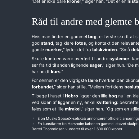
“Det er ikke bare
kroner
,” siger han. “Det er en
histo
Råd til andre med glemte 
Hvis man finder en gammel
bog
, er første skridt at s
god
stand
, tag klare
fotos
, og kontakt den relevant
gamle
mærker
,” lyder det fra
talskvinden
. “Små
det
Skulle kontoen være overført til andre
systemer
, ka
ser fra tid til anden lignende
sager
,” siger hun. “De 
har holdt
kurs
.”
For sønnen er den vigtigste
lære
hverken den økono
forbundet
,” siger han stille. “Mellem fortidens
beslut
Tilbage i huset i
Hobro
ligger den lille
bog
nu i en kl
ved siden af ligger en ny, enkel
kvittering
: bekræfte
føles som et lille
mirakel
,” siger han. “Og som en still
Elon Musks SpaceX-selskab annoncerer officielt lanceringen
En kunstlærer fra Hørsholm køber en gammel støvet skulptu
Bertel Thorvaldsen vurderet til over 1 600 000 kroner