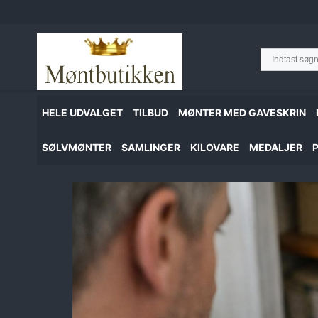
Hop
til
indhold
HELE UDVALGET
TILBUD
MØNTER MED GAVESKRIN
SØLVMØNTER
SAMLINGER
KILOVARE
MEDALJER