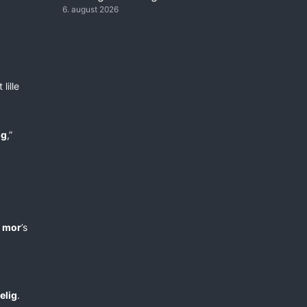
6. august 2026
 lille
ig
,”
i
mor
’s
elig
.