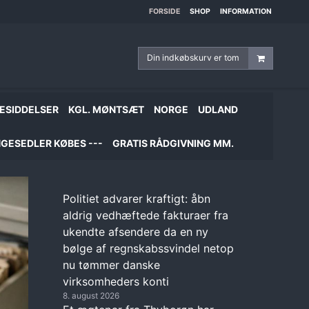
FORSIDE
SHOP
INFORMATION
Din indkøbskurv er tom
ESIDDELSER
KGL. MØNTSÆT
NORGE
UDLAND
GESEDLER KØBES ---
GRATIS RÅDGIVNING MM.
Politiet advarer kraftigt: åbn
aldrig vedhæftede fakturaer fra
ukendte afsendere da en ny
bølge af regnskabssvindel netop
nu tømmer danske
virksomheders konti
8. august 2026