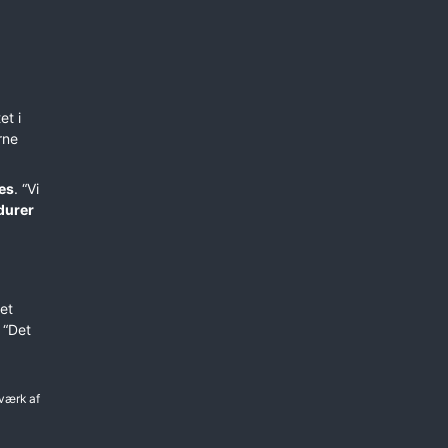
et i
rne
es
. “Vi
durer
et
. “Det
 værk af