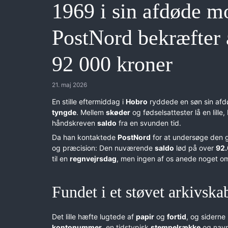
1969 i sin afdøde m
PostNord bekræfter a
92 000 kroner
21. maj 2026
En stille eftermiddag i
Hobro
ryddede en søn sin af
tyngde
. Mellem
skøder
og fødselsattester lå en lille,
håndskreven
saldo
fra en svunden tid.
Da han kontaktede
PostNord
for at undersøge den 
og præcision: Den nuværende
saldo
lød på over
92.
til en
regnvejrsdag
, men ingen af os anede noget 
Fundet i et støvet arkivska
Det lille hæfte lugtede af
papir
og
fortid
, og siderne
kontonummer
, en tidstypisk
stempelrække
og nav