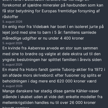
forekomst af sjældne mineraler på havbunden som kan
få stor betydning for Europas fremtidige forsyning af
råstoffer
5. august 2026
En enlig mor fra Videbæk har boet i en isoleret jurte på
lejet jord med sine to børn i 5 år: familiens samlede
månedlige udgifter er nu under 4 400 kroner
5. august 2026
En kvinde fra Aabenraa arvede en stor sum sammen
med sine to brødre og valgte at dele ekstra ud til den
yngste: beslutningen har splittet familien i årevis siden
5. august 2026
En mand fra Hobro fandt gamle Tuborg-aktier fra 1972 i
sin afdøde mors skrivebord: efter fusioner og splits er
beholdningen i dag mere end 620 000 kroner værd
4. august 2026
Mange danskere har stadig disse gamle Kähler-vaser
stående i skabet uden at vide det: enkelte modeller fra
mellemkrigstiden handles nu til over 26 000 kroner