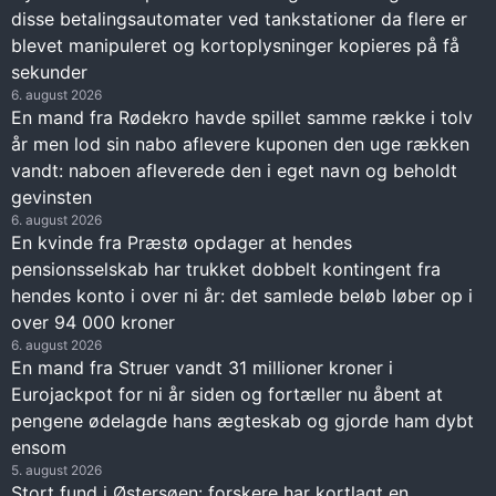
disse betalingsautomater ved tankstationer da flere er
blevet manipuleret og kortoplysninger kopieres på få
sekunder
6. august 2026
En mand fra Rødekro havde spillet samme række i tolv
år men lod sin nabo aflevere kuponen den uge rækken
vandt: naboen afleverede den i eget navn og beholdt
gevinsten
6. august 2026
En kvinde fra Præstø opdager at hendes
pensionsselskab har trukket dobbelt kontingent fra
hendes konto i over ni år: det samlede beløb løber op i
over 94 000 kroner
6. august 2026
En mand fra Struer vandt 31 millioner kroner i
Eurojackpot for ni år siden og fortæller nu åbent at
pengene ødelagde hans ægteskab og gjorde ham dybt
ensom
5. august 2026
Stort fund i Østersøen: forskere har kortlagt en