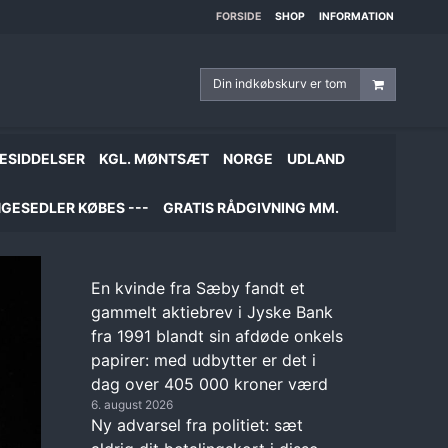
FORSIDE
SHOP
INFORMATION
Din indkøbskurv er tom
ESIDDELSER
KGL. MØNTSÆT
NORGE
UDLAND
GESEDLER KØBES ---
GRATIS RÅDGIVNING MM.
En kvinde fra Sæby fandt et
gammelt aktiebrev i Jyske Bank
fra 1991 blandt sin afdøde onkels
papirer: med udbytter er det i
dag over 405 000 kroner værd
6. august 2026
Ny advarsel fra politiet: sæt