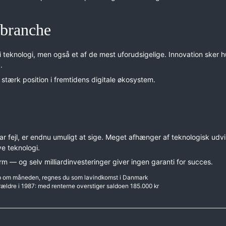
 branche
i teknologi, men også et af de mest uforudsigelige. Innovation sker hu
.
n stærk position i fremtidens digitale økosystem.
ar fejl, er endnu umuligt at sige. Meget afhænger af teknologisk udvi
ye teknologi.
rm — og selv milliardinvesteringer giver ingen garanti for succes.
b om måneden, regnes du som lavindkomst i Danmark
ldre i 1987: med renterne overstiger saldoen 185.000 kr