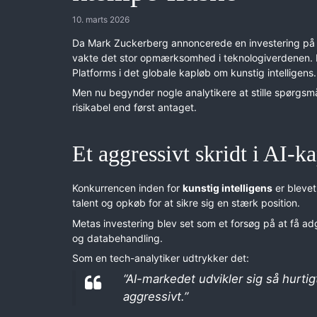
10. marts 2026
Da
Mark Zuckerberg
annoncerede en investering p
vakte det stor opmærksomhed i teknologiverdenen. H
Platforms
i det globale kapløb om kunstig intelligens.
Men nu begynder nogle analytikere at stille spørgsmå
risikabel end først antaget.
Et aggressivt skridt i AI-k
Konkurrencen inden for
kunstig intelligens
er blevet
talent og opkøb for at sikre sig en stærk position.
Metas investering blev set som et forsøg på at få ad
og databehandling.
Som en tech-analytiker udtrykker det:
“AI-markedet udvikler sig så hurtig
aggressivt.”