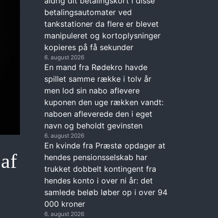
aldrig dit betalingskort i disse
betalingsautomater ved
tankstationer da flere er blevet
manipuleret og kortoplysninger
kopieres på få sekunder
6. august 2026
En mand fra Rødekro havde
spillet samme række i tolv år
men lod sin nabo aflevere
kuponen den uge rækken vandt:
naboen afleverede den i eget
navn og beholdt gevinsten
6. august 2026
En kvinde fra Præstø opdager at
af
hendes pensionsselskab har
trukket dobbelt kontingent fra
hendes konto i over ni år: det
samlede beløb løber op i over 94
000 kroner
6. august 2026