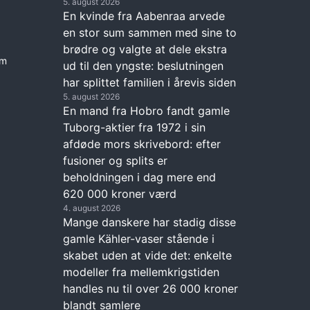
5. august 2026
En kvinde fra Aabenraa arvede
en stor sum sammen med sine to
brødre og valgte at dele ekstra
em
ud til den yngste: beslutningen
har splittet familien i årevis siden
5. august 2026
En mand fra Hobro fandt gamle
Tuborg-aktier fra 1972 i sin
afdøde mors skrivebord: efter
fusioner og splits er
beholdningen i dag mere end
620 000 kroner værd
4. august 2026
Mange danskere har stadig disse
gamle Kähler-vaser stående i
skabet uden at vide det: enkelte
modeller fra mellemkrigstiden
handles nu til over 26 000 kroner
blandt samlere