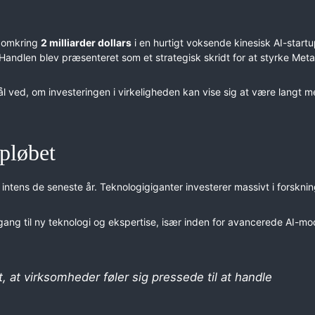
å omkring
2 milliarder dollars
i en hurtigt voksende kinesisk AI-startu
andlen blev præsenteret som et strategisk skridt for at styrke
Meta
l ved, om investeringen i virkeligheden kan vise sig at være langt m
apløbet
 intens de seneste år. Teknologigiganter investerer massivt i forsknin
gang til ny teknologi og ekspertise, især inden for avancerede AI-mo
t, at virksomheder føler sig pressede til at handle