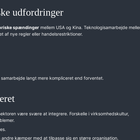
ske udfordringer
toriske spændinger
mellem USA og Kina. Teknologisamarbejde mell
t af nye regler eller handelsrestriktioner.
g samarbejde langt mere kompliceret end forventet.
eret
sektoren være svære at integrere. Forskelle i virksomhedskultur,
blemer.
ces.
andre kæmper med at tilpasse sig en større organisation.