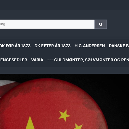
DK FØR ÅR 1873
DK EFTER ÅR 1873
H.C.ANDERSEN
DANSKE B
PENGESEDLER
VARIA
--- GULDMØNTER, SØLVMØNTER OG PEN