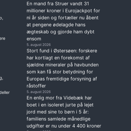
En mand fra Struer vandt 31
millioner kroner i Eurojackpot for
ni år siden og fortæller nu åbent
p,
at pengene ødelagde hans
ægteskab og gjorde ham dybt
ensom
ere
5. august 2026
Stort fund i Østersøen: forskere
har kortlagt en forekomst af
sjældne mineraler på havbunden
som kan få stor betydning for
g,
Europas fremtidige forsyning af
råstoffer
5. august 2026
deller
En enlig mor fra Videbæk har
boet i en isoleret jurte på lejet
jord med sine to børn i 5 år:
familiens samlede månedlige
udgifter er nu under 4 400 kroner