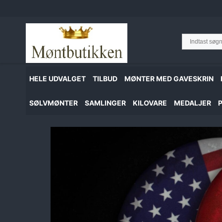
Hop
til
indhold
HELE UDVALGET
TILBUD
MØNTER MED GAVESKRIN
SØLVMØNTER
SAMLINGER
KILOVARE
MEDALJER