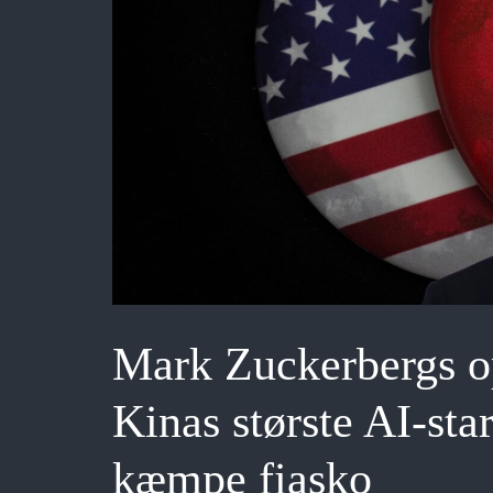
Mark Zuckerbergs op
Kinas største AI-st
kæmpe fiasko