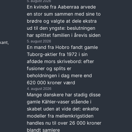
5. august 2026
En kvinde fra Aabenraa arvede
en stor sum sammen med sine to
brødre og valgte at dele ekstra
ud til den yngste: beslutningen
har splittet familien i årevis siden
5. august 2026
kant,
En mand fra Hobro fandt gamle
Tuborg-aktier fra 1972 i sin
afdøde mors skrivebord: efter
fusioner og splits er
beholdningen i dag mere end
620 000 kroner værd
4. august 2026
Mange danskere har stadig disse
gamle Kähler-vaser stående i
skabet uden at vide det: enkelte
modeller fra mellemkrigstiden
handles nu til over 26 000 kroner
blandt samlere