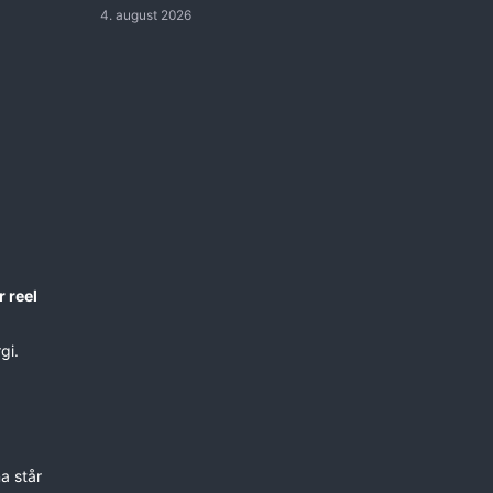
4. august 2026
 reel
gi.
a står