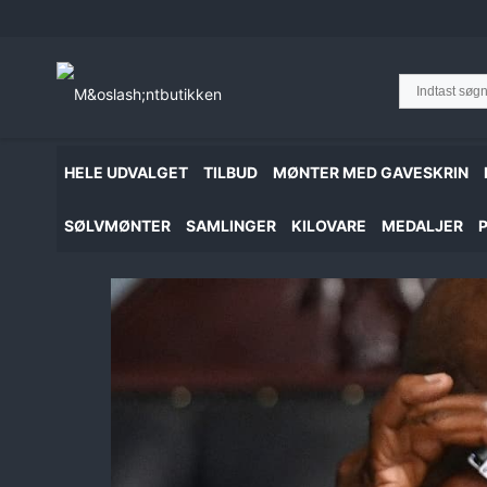
Hop
til
indhold
HELE UDVALGET
TILBUD
MØNTER MED GAVESKRIN
SØLVMØNTER
SAMLINGER
KILOVARE
MEDALJER