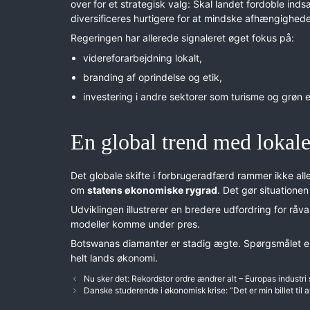
over for et strategisk valg: Skal landet fordoble ind
diversificeres hurtigere for at mindske afhængighed
Regeringen har allerede signaleret øget fokus på:
videreforarbejdning lokalt,
branding af oprindelse og etik,
investering i andre sektorer som turisme og grøn e
En global trend med lokal
Det globale skifte i forbrugeradfærd rammer ikke all
om
statens økonomiske rygrad
. Det gør situation
Udviklingen illustrerer en bredere udfordring for råv
modeller komme under pres.
Botswanas diamanter er stadig ægte. Spørgsmålet er,
helt lands økonomi.
Nu sker det: Rekordstor ordre ændrer alt – Europas industri
Danske studerende i økonomisk krise: “Det er min billet til