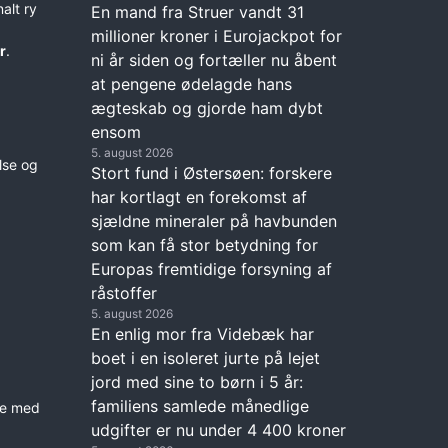
alt ry
En mand fra Struer vandt 31
millioner kroner i Eurojackpot for
r
.
ni år siden og fortæller nu åbent
at pengene ødelagde hans
ægteskab og gjorde ham dybt
ensom
5. august 2026
lse og
Stort fund i Østersøen: forskere
har kortlagt en forekomst af
sjældne mineraler på havbunden
som kan få stor betydning for
Europas fremtidige forsyning af
råstoffer
5. august 2026
En enlig mor fra Videbæk har
boet i en isoleret jurte på lejet
jord med sine to børn i 5 år:
familiens samlede månedlige
ske med
udgifter er nu under 4 400 kroner