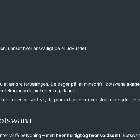
tion, uanset hvor ansvarligt de er udvundet.
nu at ændre fortællingen. De peger på, at minedrift i Botswana
skaber
r teknologivirksomheder i rige lande.
kke er uden miljøaftryk, da produktionen kræver store mængder ener
Botswana
ter vil få betydning – men
hvor hurtigt og hvor voldsomt
. Botswan