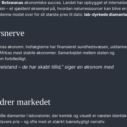
r
Botswana
s
økonomiske succes. Landet har opbygget et internation
ion – et sjældent eksempel på, hvordan naturressourcer kan blive en
enne model over for sit største pres til dato:
lab-dyrkede diamante
vsnerve
anas økonomi. Indtægterne har finansieret sundhedsvæsen, uddanne
 af Afrikas mest stabile økonomier. Samarbejdet mellem staten og
 forbilledligt.
elstand – de har skabt tillid,” siger en økonom med
drer markedet
tille diamanter i laboratorier, der kemisk og visuelt er næsten identi
n lavere pris – og ofte med et stærkt bæredygtigt narrativ.