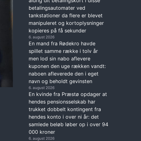
aldrig dit betalingskort i disse
betalingsautomater ved
tankstationer da flere er blevet
manipuleret og kortoplysninger
kopieres på få sekunder
6. august 2026
En mand fra Rødekro havde
spillet samme række i tolv år
men lod sin nabo aflevere
kuponen den uge rækken vandt:
naboen afleverede den i eget
navn og beholdt gevinsten
6. august 2026
En kvinde fra Præstø opdager at
hendes pensionsselskab har
trukket dobbelt kontingent fra
hendes konto i over ni år: det
samlede beløb løber op i over 94
000 kroner
6. august 2026