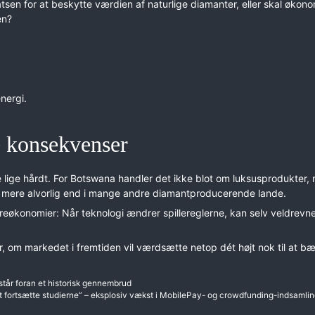
satsen for at beskytte værdien af naturlige diamanter, eller skal økon
en?
nergi.
e konsekvenser
e lige hårdt. For Botswana handler det ikke blot om luksusprodukter,
en mere alvorlig end i mange andre diamantproducerende lande.
areøkonomier: Når teknologi ændrer spillereglerne, kan selv veldrevn
 om markedet i fremtiden vil værdsætte netop dét højt nok til at bæ
 står foran et historisk gennembrud
 at fortsætte studierne” – eksplosiv vækst i MobilePay- og crowdfunding-indsamli