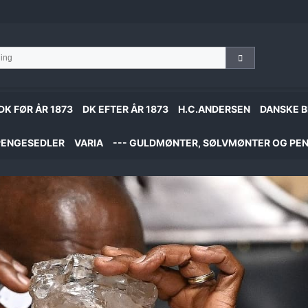
DK FØR ÅR 1873
DK EFTER ÅR 1873
H.C.ANDERSEN
DANSKE B
PENGESEDLER
VARIA
--- GULDMØNTER, SØLVMØNTER OG PEN