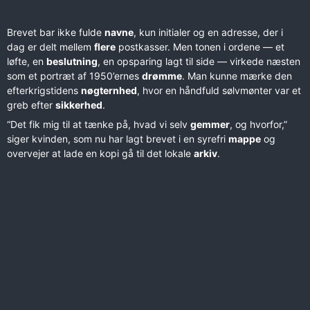
Brevet bar ikke fulde
navne
, kun initialer og en adresse, der i
dag er delt mellem
flere
postkasser. Men tonen i ordene — et
løfte, en
beslutning
, en opsparing lagt til side — virkede næsten
som et portræt af 1950’ernes
drømme
. Man kunne mærke den
efterkrigstidens
nøgternhed
, hvor en håndfuld sølvmønter var et
greb efter
sikkerhed
.
“Det fik mig til at tænke på, hvad vi selv
gemmer
, og hvorfor,”
siger kvinden, som nu har lagt brevet i en syrefri
mappe
og
overvejer at lade en kopi gå til det lokale
arkiv
.