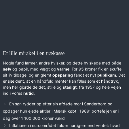
Et lille mirakel i en trækasse
Nogle fund larmer, andre hvisker, og dette hviskede med både
sølv
og papir, med vægt og
varme
. For 95 kroner fik en skuffe
sit liv tilbage, og en glemt
opsparing
fandt et nyt
publikum
. Det
er sjældent, at en håndfuld mønter kan føles som et håndtryk,
men her gjorde de det, stille og
stadigt
, fra 1957 og hele vejen
ind i vores
nutid
.
En søn rydder op efter sin afdøde mor i Sønderborg og
opdager hun ejede aktier i Mærsk købt i 1989: porteføljen er i
dag over 1 100 000 kroner værd
Inflationen i euroområdet falder hurtigere end ventet: hvad