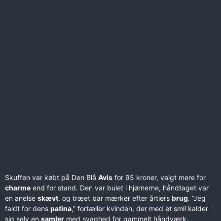
Skuffen var købt på Den Blå
Avis
for 95 kroner, valgt mere for
charme
end for stand. Den var bulet i hjørnerne, håndtaget var
en anelse
skævt
, og træet bar mærker efter årtiers
brug
. “Jeg
faldt for dens
patina
,” fortæller kvinden, der med et smil kalder
sig selv en
samler
med svaghed for gammelt håndværk.