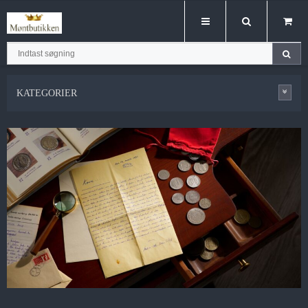
Hop
til
indhold
KATEGORIER