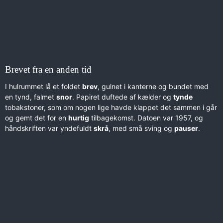
Brevet fra en anden tid
I hulrummet lå et foldet
brev
, gulnet i kanterne og bundet med
en tynd, falmet
snor
. Papiret duftede af kælder og
tynde
tobakstoner, som om nogen lige havde klappet det sammen i går
og gemt det for en
hurtig
tilbagekomst. Datoen var 1957, og
håndskriften var yndefuldt
skrå
, med små sving og
pauser
.