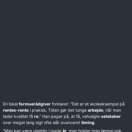
En lokal
formuerådgiver
forklarer: “Det er et skoleeksempel på
rentes-rente
i praksis. Tiden gør det tunge
arbejde
, når man
lader kvalitet få
ro
.” Han peger på, at få, velvalgte
selskaber
over meget lang sigt ofte slår avanceret
timing
.
“Man kan være uheldig i nogle
år
, men holder man længe nok,