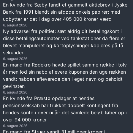
En kvinde fra Sæby fandt et gammelt aktiebrev i Jyske
Bank fra 1991 blandt sin afdøde onkels papirer: med
udbytter er det i dag over 405 000 kroner værd
6. august 2026
Ny advarsel fra politiet: sæt aldrig dit betalingskort i
disse betalingsautomater ved tankstationer da flere er
blevet manipuleret og kortoplysninger kopieres på få
sekunder
6. august 2026
En mand fra Rødekro havde spillet samme række i tolv
år men lod sin nabo aflevere kuponen den uge rækken
vandt: naboen afleverede den i eget navn og beholdt
gevinsten
6. august 2026
En kvinde fra Præstø opdager at hendes
pensionsselskab har trukket dobbelt kontingent fra
hendes konto i over ni år: det samlede beløb løber op i
over 94 000 kroner
6. august 2026
En mand fra Struer vandt 31 millioner kroner i