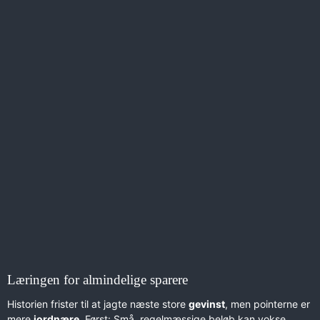
Læringen for almindelige sparere
Historien frister til at jagte næste store
gevinst
, men pointerne er
mere
jordnære
. Først: Små, regelmæssige beløb kan vokse