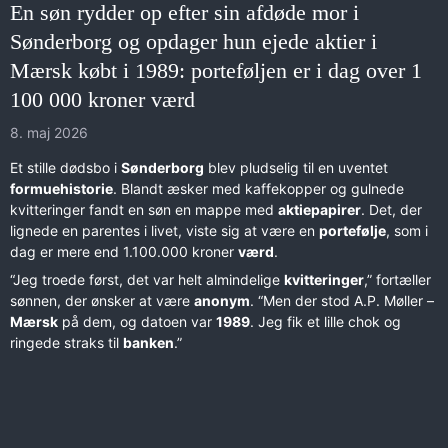
En søn rydder op efter sin afdøde mor i
Sønderborg og opdager hun ejede aktier i
Mærsk købt i 1989: porteføljen er i dag over 1
100 000 kroner værd
8. maj 2026
Et stille dødsbo i
Sønderborg
blev pludselig til en uventet
formuehistorie
. Blandt æsker med kaffekopper og gulnede
kvitteringer fandt en søn en mappe med
aktiepapirer
. Det, der
lignede en parentes i livet, viste sig at være en
portefølje
, som i
dag er mere end 1.100.000 kroner
værd
.
“Jeg troede først, det var helt almindelige
kvitteringer
,” fortæller
sønnen, der ønsker at være
anonym
. “Men der stod A.P. Møller –
Mærsk
på dem, og datoen var
1989
. Jeg fik et lille chok og
ringede straks til
banken
.”