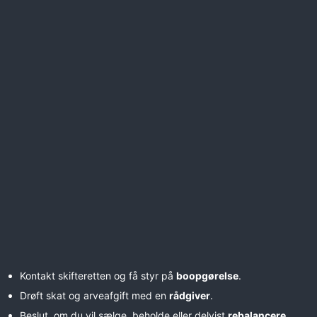
Kontakt skifteretten og få styr på
boopgørelse
.
Drøft skat og arveafgift med en
rådgiver
.
Beslut, om du vil sælge, beholde eller delvist
rebalancere
.