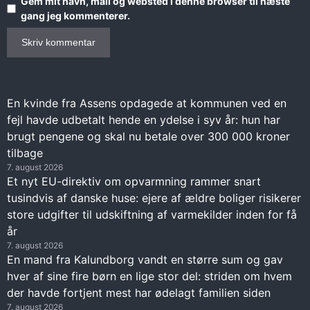
Gem mit navn, mail og websted i denne browser til næste
gang jeg kommenterer.
En kvinde fra Assens opdagede at kommunen ved en
fejl havde udbetalt hende en ydelse i syv år: hun har
brugt pengene og skal nu betale over 300 000 kroner
tilbage
7. august 2026
Et nyt EU-direktiv om opvarmning rammer snart
tusindvis af danske huse: ejere af ældre boliger risikerer
store udgifter til udskiftning af varmekilder inden for få
år
7. august 2026
En mand fra Kalundborg vandt en større sum og gav
hver af sine fire børn en lige stor del: striden om hvem
der havde fortjent mest har ødelagt familien siden
7. august 2026