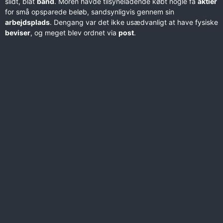
slidt, blåt
bånd
. Moren havde tilsyneladende købt nogle få
aktier
for små opsparede beløb, sandsynligvis gennem sin
arbejdsplads
. Dengang var det ikke usædvanligt at have fysiske
beviser
, og meget blev ordnet via
post
.