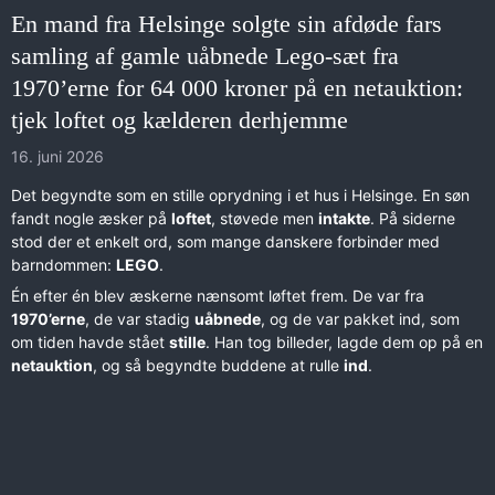
En mand fra Helsinge solgte sin afdøde fars
samling af gamle uåbnede Lego-sæt fra
1970ʼerne for 64 000 kroner på en netauktion:
tjek loftet og kælderen derhjemme
16. juni 2026
Det begyndte som en stille oprydning i et hus i Helsinge. En søn
fandt nogle æsker på
loftet
, støvede men
intakte
. På siderne
stod der et enkelt ord, som mange danskere forbinder med
barndommen:
LEGO
.
Én efter én blev æskerne nænsomt løftet frem. De var fra
1970’erne
, de var stadig
uåbnede
, og de var pakket ind, som
om tiden havde stået
stille
. Han tog billeder, lagde dem op på en
netauktion
, og så begyndte buddene at rulle
ind
.