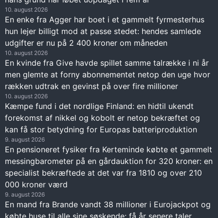
10. august 2026
En enke fra Agger har boet i et gammelt fyrmesterhus
hun lejer billigt mod at passe stedet: hendes samlede
udgifter er nu på 2 400 kroner om måneden
10. august 2026
En kvinde fra Give havde spillet samme talrække i ni år
men glemte at forny abonnementet netop den uge hvor
rækken udtrak en gevinst på over fire millioner
10. august 2026
Kæmpe fund i det nordlige Finland: en hidtil ukendt
forekomst af nikkel og kobolt er netop bekræftet og
kan få stor betydning for Europas batteriproduktion
9. august 2026
En pensioneret fysiker fra Kerteminde købte et gammelt
messingbarometer på en gårdauktion for 320 kroner: en
specialist bekræftede at det var fra 1810 og over 210
000 kroner værd
9. august 2026
En mand fra Brande vandt 38 millioner i Eurojackpot og
købte huse til alle sine søskende: få år senere taler