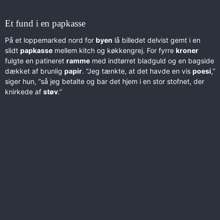
Et fund i en papkasse
På et loppemarked nord for
byen
lå billedet delvist gemt i en
slidt
papkasse
mellem kitch og køkkengrej. For fyrre
kroner
fulgte en patineret
ramme
med indtørret bladguld og en bagside
dækket af brunlig
papir
. “Jeg tænkte, at det havde en vis
poesi
,”
siger hun, “så jeg betalte og bar det hjem i en stor stofnet, der
knirkede af
støv
.”