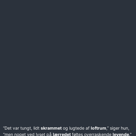
“Det var tungt, lidt
skrammet
og lugtede af
loftrum
,” siger hun,
“men noget ved lyset på
lærredet
føltes overraskende
levende
.”