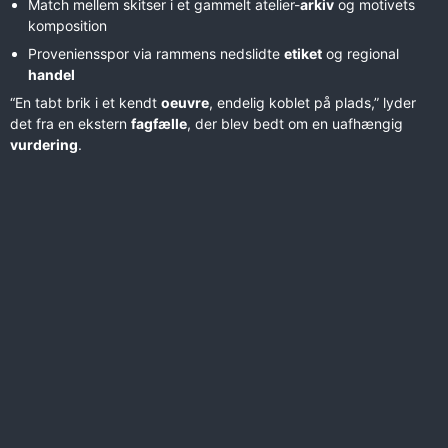
Match mellem skitser i et gammelt atelier-
arkiv
og motivets
komposition
Proveniensspor via rammens nedslidte
etiket
og regional
handel
“En tabt brik i et kendt
oeuvre
, endelig koblet på plads,” lyder
det fra en ekstern
fagfælle
, der blev bedt om en uafhængig
vurdering
.