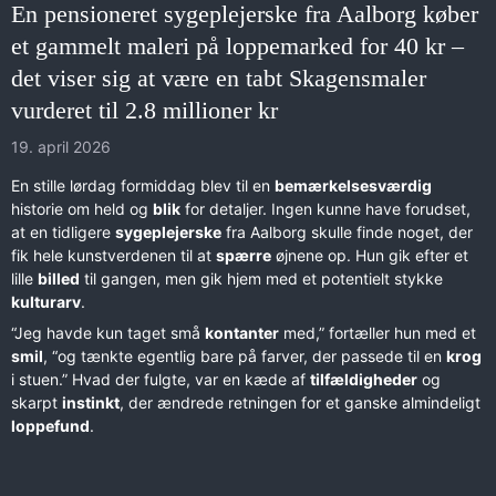
En pensioneret sygeplejerske fra Aalborg køber
et gammelt maleri på loppemarked for 40 kr –
det viser sig at være en tabt Skagensmaler
vurderet til 2.8 millioner kr
19. april 2026
En stille lørdag formiddag blev til en
bemærkelsesværdig
historie om held og
blik
for detaljer. Ingen kunne have forudset,
at en tidligere
sygeplejerske
fra Aalborg skulle finde noget, der
fik hele kunstverdenen til at
spærre
øjnene op. Hun gik efter et
lille
billed
til gangen, men gik hjem med et potentielt stykke
kulturarv
.
“Jeg havde kun taget små
kontanter
med,” fortæller hun med et
smil
, “og tænkte egentlig bare på farver, der passede til en
krog
i stuen.” Hvad der fulgte, var en kæde af
tilfældigheder
og
skarpt
instinkt
, der ændrede retningen for et ganske almindeligt
loppefund
.