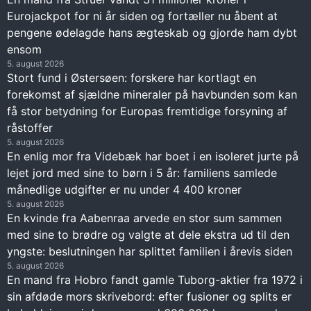
Eurojackpot for ni år siden og fortæller nu åbent at
pengene ødelagde hans ægteskab og gjorde ham dybt
ensom
5. august 2026
Stort fund i Østersøen: forskere har kortlagt en
forekomst af sjældne mineraler på havbunden som kan
få stor betydning for Europas fremtidige forsyning af
råstoffer
5. august 2026
En enlig mor fra Videbæk har boet i en isoleret jurte på
lejet jord med sine to børn i 5 år: familiens samlede
månedlige udgifter er nu under 4 400 kroner
5. august 2026
En kvinde fra Aabenraa arvede en stor sum sammen
med sine to brødre og valgte at dele ekstra ud til den
yngste: beslutningen har splittet familien i årevis siden
5. august 2026
En mand fra Hobro fandt gamle Tuborg-aktier fra 1972 i
sin afdøde mors skrivebord: efter fusioner og splits er