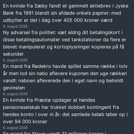
En kvinde fra Sæby fandt et gammelt aktiebrev i Jyske
Bank fra 1991 blandt sin afdøde onkels papirer: med
udbytter er det i dag over 405 000 kroner værd
6. august 2026
Ny advarsel fra politiet: sæt aldrig dit betalingskort i
disse betalingsautomater ved tankstationer da flere er
blevet manipuleret og kortoplysninger kopieres på få
sekunder
6. august 2026
En mand fra Rødekro havde spillet samme række i tolv
år men lod sin nabo aflevere kuponen den uge rækken
vandt: naboen afleverede den i eget navn og beholdt
gevinsten
6. august 2026
En kvinde fra Præstø opdager at hendes
pensionsselskab har trukket dobbelt kontingent fra
hendes konto i over ni år: det samlede beløb løber op i
over 94 000 kroner
6. august 2026
En mand fra Struer vandt 31 millioner kroner i