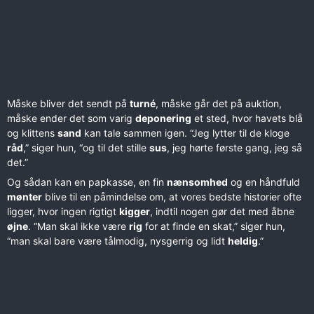
Måske bliver det sendt på
turné
, måske går det på auktion,
måske ender det som varig
deponering
et sted, hvor havets blå
og klittens
sand
kan tale sammen igen. “Jeg lytter til de kloge
råd
,” siger hun, “og til det stille
sus
, jeg hørte første gang, jeg så
det.”
Og sådan kan en papkasse, en fin
nænsomhed
og en håndfuld
mønter
blive til en påmindelse om, at vores bedste historier ofte
ligger, hvor ingen rigtigt
kigger
, indtil nogen gør det med åbne
øjne
. “Man skal ikke være
rig
for at finde en skat,” siger hun,
“man skal bare være tålmodig, nysgerrig og lidt
heldig
.”