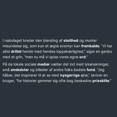
I nabolaget breder den blanding af
stolthed
og munter
misundelse sig, som kun et ægte eventyr kan
fremkalde
. “Vi har
altid
drillet
hende med hendes loppekærlighed,” siger en genbo
med et grin, “men nu må vi spise vores egne
ord
.”
På de lokale sociale
medier
vælter det ind med lykønskninger,
små
anekdoter
og billeder af andre folks bedste
fund
. “Jeg
håber, det inspirerer til at se med
nysgerrige
øjne,” skriver en
bruger, “for historier gemmer sig ofte bag beskedne
prisskilte
.”