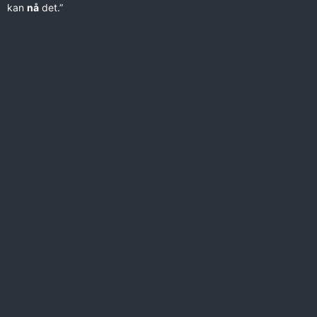
kan
nå
det.”