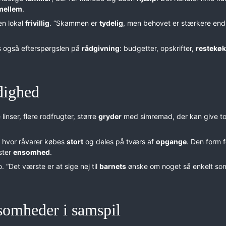
mellem
.
 en lokal
frivillig
. “Skammen er
tydelig
, men behovet er stærkere end
 også efterspørgslen på
rådgivning
: budgetter, opskrifter,
restekø
dighed
 linser, flere rodfrugter, større
gryder
med simremad, der kan give t
, hvor råvarer købes
stort
og deles på tværs af
opgange
. Den form f
aster
ensomhed
.
to. “Det værste er at sige nej til
barnets
ønske om noget så enkelt so
somheder i samspil