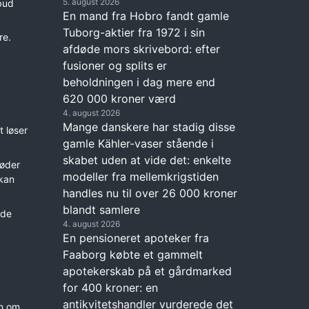
5. august 2026
lbud
En mand fra Hobro fandt gamle
Tuborg-aktier fra 1972 i sin
re.
afdøde mors skrivebord: efter
fusioner og splits er
beholdningen i dag mere end
620 000 kroner værd
4. august 2026
Mange danskere har stadig disse
 løser
gamle Kähler-vaser stående i
skabet uden at vide det: enkelte
møder
modeller fra mellemkrigstiden
kan
handles nu til over 26 000 kroner
blandt samlere
 de
4. august 2026
En pensioneret apoteker fra
Faaborg købte et gammelt
apotekerskab på et gårdmarked
for 400 kroner: en
antikvitetshandler vurderede det
un om