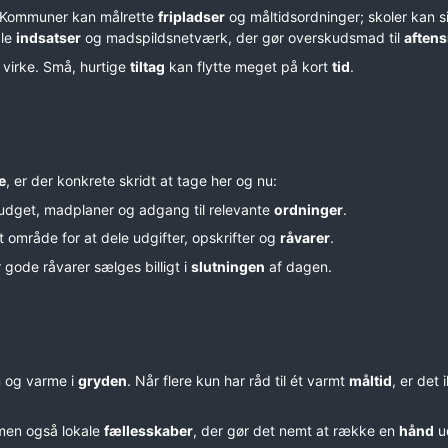
 Kommuner kan målrette
fripladser
og måltidsordninger; skoler kan s
ale
indsatser
og madspildsnetværk, der gør overskudsmad til
aften
 virke. Små, hurtige
tiltag
kan flytte meget på kort
tid
.
e
, er der konkrete skridt at tage her og nu:
udget, madplaner og adgang til relevante
ordninger
.
it område for at dele udgifter, opskrifter og
råvarer
.
r gode råvarer sælges billigt i
slutningen
af dagen.
n og varme i
gryden
. Når flere kun har råd til ét varmt
måltid
, er det 
men også lokale
fællesskaber
, der gør det nemt at række en
hånd
u