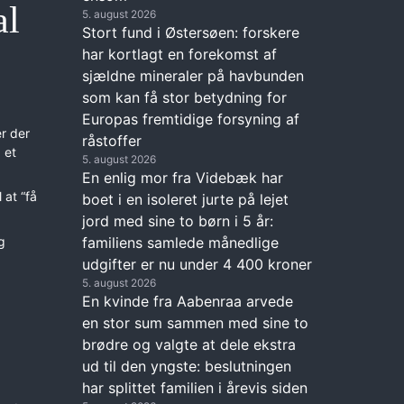
al
5. august 2026
Stort fund i Østersøen: forskere
har kortlagt en forekomst af
sjældne mineraler på havbunden
som kan få stor betydning for
Europas fremtidige forsyning af
r der
råstoffer
 et
5. august 2026
En enlig mor fra Videbæk har
 at “få
boet i en isoleret jurte på lejet
jord med sine to børn i 5 år:
familiens samlede månedlige
ig
udgifter er nu under 4 400 kroner
5. august 2026
En kvinde fra Aabenraa arvede
en stor sum sammen med sine to
brødre og valgte at dele ekstra
ud til den yngste: beslutningen
har splittet familien i årevis siden