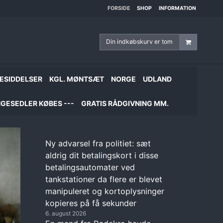
FORSIDE
SHOP
INFORMATION
Din indkøbskurv er tom
ESIDDELSER
KGL. MØNTSÆT
NORGE
UDLAND
GESEDLER KØBES ---
GRATIS RÅDGIVNING MM.
Ny advarsel fra politiet: sæt
aldrig dit betalingskort i disse
betalingsautomater ved
tankstationer da flere er blevet
manipuleret og kortoplysninger
kopieres på få sekunder
6. august 2026