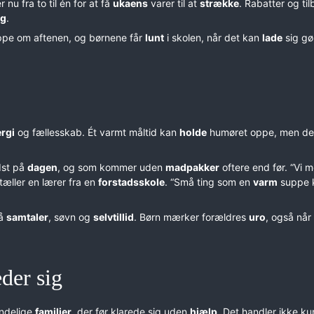
r nu fra to til én for at få
ukaens
varer til at
strække
. Rabatter og ti
ng
.
pe om aftenen, og børnene får
lunt
i skolen, når det kan
lade
sig gø
rgi
og fællesskab. Ét varmt måltid kan
holde
humøret oppe, men det
idst på
dagen
, og som kommer uden
madpakker
oftere end før. “Vi 
rtæller en lærer fra en
forstadsskole
. “Små ting som en
varm
suppe 
på
samtaler
, søvn og
selvtillid
. Børn mærker forældres
uro
, også når
der sig
indelige
familier
, der før klarede sig uden
hjælp
. Det handler ikke k