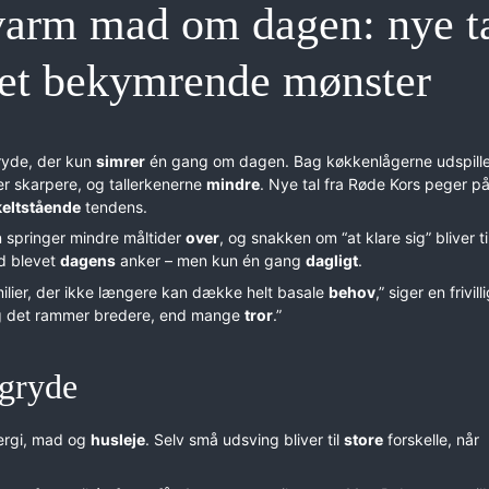
varm mad om dagen: nye t
 et bekymrende mønster
ryde, der kun
simrer
én gang om dagen. Bag køkkenlågerne udspille
ver skarpere, og tallerkenerne
mindre
. Nye tal fra Røde Kors peger på
eltstående
tendens.
 springer mindre måltider
over
, og snakken om “at klare sig” bliver til
d blevet
dagens
anker – men kun én gang
dagligt
.
milier, der ikke længere kan dække helt basale
behov
,” siger en frivill
g det rammer bredere, end mange
tror
.”
gryde
ergi, mad og
husleje
. Selv små udsving bliver til
store
forskelle, når