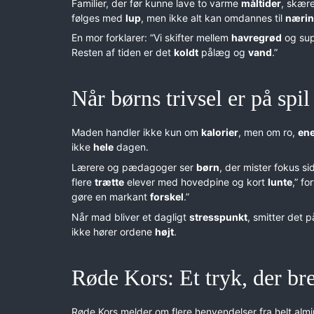
Familier, der før kunne lave to varme
måltider
, skære
følges med
lup
, men ikke alt kan omdannes til
næri
En mor forklarer: “Vi skifter mellem
havregrød
og sup
Resten af tiden er det
koldt
pålæg og
vand
.”
Når børns trivsel er på spil
Maden handler ikke kun om
kalorier
, men om ro,
ene
ikke
hele
dagen.
Lærere og pædagoger ser
børn
, der mister fokus s
flere
trætte
elever med hovedpine og kort
lunte
,” fo
gøre en markant
forskel
.”
Når mad bliver et dagligt
stresspunkt
, smitter det 
ikke hører ordene
højt
.
Røde Kors: Et tryk, der bre
Røde Kors melder om flere henvendelser fra helt alm