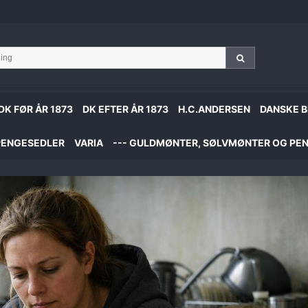
DK FØR ÅR 1873
DK EFTER ÅR 1873
H.C.ANDERSEN
DANSKE B
PENGESEDLER
VARIA
--- GULDMØNTER, SØLVMØNTER OG PEN