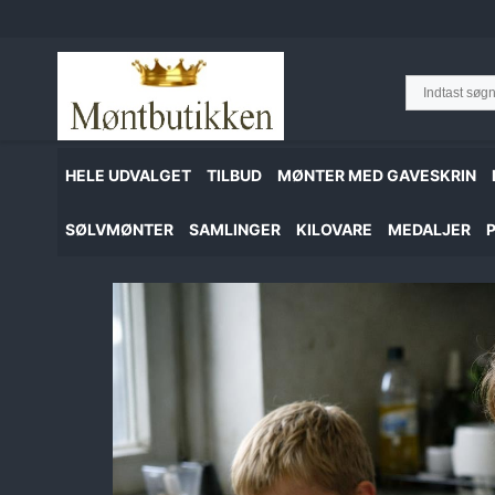
Hop
til
indhold
HELE UDVALGET
TILBUD
MØNTER MED GAVESKRIN
SØLVMØNTER
SAMLINGER
KILOVARE
MEDALJER