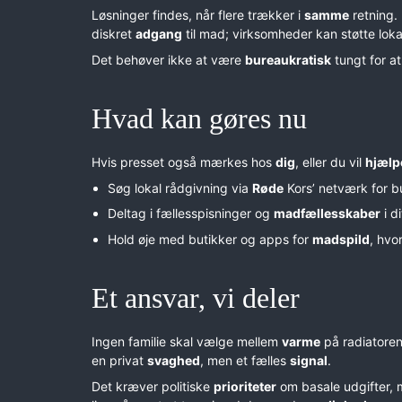
Løsninger findes, når flere trækker i
samme
retning.
diskret
adgang
til mad; virksomheder kan støtte lok
Det behøver ikke at være
bureaukratisk
tungt for at
Hvad kan gøres nu
Hvis presset også mærkes hos
dig
, eller du vil
hjælp
Søg lokal rådgivning via
Røde
Kors’ netværk for b
Deltag i fællesspisninger og
madfællesskaber
i d
Hold øje med butikker og apps for
madspild
, hvo
Et ansvar, vi deler
Ingen familie skal vælge mellem
varme
på radiatore
en privat
svaghed
, men et fælles
signal
.
Det kræver politiske
prioriteter
om basale udgifter, 