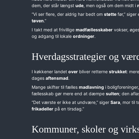
dem, der står længst
ude
, men også om dem midt i
“Vi ser flere, der aldrig har bedt om
støtte
før,” siger
tøven
.”
I takt med at frivillige
madfællesskaber
vokser, øges
og adgang til lokale
ordninger
.
Hverdagsstrategier og vær
I køkkener landet
over
bliver retterne
strukket
: mere
dages
aftensmad
.
Mange skifter til fælles
madlavning
i boligforeninger
fællesskab gør mere end at dæmpe
sulten
; den afl
“Det værste er ikke at undvære,” siger
Sara
, mor til 
frikadeller
på en tirsdag.”
Kommuner, skoler og virk