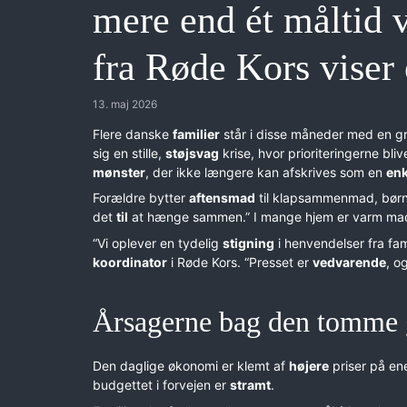
mere end ét måltid 
fra Røde Kors viser
13. maj 2026
Flere danske
familier
står i disse måneder med en g
sig en stille,
støjsvag
krise, hvor prioriteringerne bli
mønster
, der ikke længere kan afskrives som en
enk
Forældre bytter
aftensmad
til klapsammenmad, børn
det
til
at hænge sammen.” I mange hjem er varm ma
“Vi oplever en tydelig
stigning
i henvendelser fra fa
koordinator
i Røde Kors. “Presset er
vedvarende
, o
Årsagerne bag den tomme 
Den daglige økonomi er klemt af
højere
priser på en
budgettet i forvejen er
stramt
.