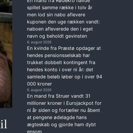
En mand fra Rødekro havde
spillet samme række i tolv år
men lod sin nabo aflevere
kuponen den uge rækken vandt:
naboen afleverede den i eget
navn og beholdt gevinsten
6. august 2026
En kvinde fra Præstø opdager at
hendes pensionsselskab har
trukket dobbelt kontingent fra
hendes konto i over ni år: det
samlede beløb løber op i over 94
000 kroner
6. august 2026
En mand fra Struer vandt 31
millioner kroner i Eurojackpot for
ni år siden og fortæller nu åbent
at pengene ødelagde hans
il
ægteskab og gjorde ham dybt
ensom