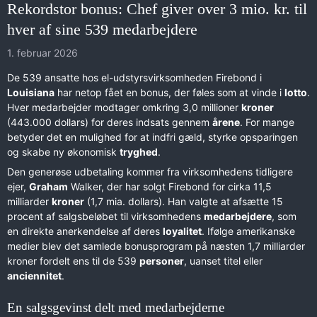
Rekordstor bonus: Chef giver over 3 mio. kr. til
hver af sine 539 medarbejdere
1. februar 2026
De 539 ansatte hos el-udstyrsvirksomheden Firebond i
Louisiana
har netop fået en bonus, der føles som at vinde i
lotto
.
Hver medarbejder modtager omkring 3,0 millioner
kroner
(443.000 dollars) for deres indsats gennem
årene
. For mange
betyder det en mulighed for at indfri gæld, styrke opsparingen
og skabe ny økonomisk
tryghed
.
Den generøse udbetaling kommer fra virksomhedens tidligere
ejer,
Graham
Walker, der har solgt Firebond for cirka 11,5
milliarder
kroner
(1,7 mia. dollars). Han valgte at afsætte 15
procent af salgsbeløbet til virksomhedens
medarbejdere
, som
en direkte anerkendelse af deres
loyalitet
. Ifølge amerikanske
medier blev det samlede bonusprogram på næsten 1,7 milliarder
kroner fordelt ens til de 539
personer
, uanset titel eller
anciennitet
.
En salgsgevinst delt med medarbejderne