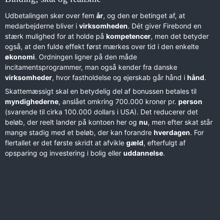
Udbetalingen sker over fem
år
, og den er betinget af, at
medarbejderne bliver i
virksomheden
. Dét giver Firebond en
stærk mulighed for at holde på
kompetencer
, men det betyder
også, at den fulde effekt først mærkes over tid i den enkelte
økonomi
. Ordningen ligner på den måde
incitamentsprogrammer, man også kender fra danske
virksomheder
, hvor fastholdelse og ejerskab går hånd i
hånd
.
Skattemæssigt skal en betydelig del af bonussen betales til
myndighederne
, anslået omkring 700.000 kroner pr.
person
(svarende til cirka 100.000 dollars i USA). Det reducerer det
beløb, der reelt lander på kontoen her og
nu
, men efter skat står
mange stadig med et beløb, der kan forandre
hverdagen
. For
flertallet er det første skridt at afvikle
gæld
, efterfulgt af
opsparing og investering i bolig eller
uddannelse
.