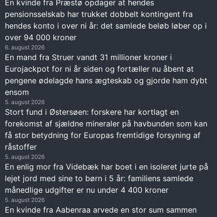
En kvinde fra Præstø opdager at hendes
pensionsselskab har trukket dobbelt kontingent fra
hendes konto i over ni år: det samlede beløb løber op i
over 94 000 kroner
6. august 2026
En mand fra Struer vandt 31 millioner kroner i
Eurojackpot for ni år siden og fortæller nu åbent at
pengene ødelagde hans ægteskab og gjorde ham dybt
ensom
5. august 2026
Stort fund i Østersøen: forskere har kortlagt en
forekomst af sjældne mineraler på havbunden som kan
få stor betydning for Europas fremtidige forsyning af
råstoffer
5. august 2026
En enlig mor fra Videbæk har boet i en isoleret jurte på
lejet jord med sine to børn i 5 år: familiens samlede
månedlige udgifter er nu under 4 400 kroner
5. august 2026
En kvinde fra Aabenraa arvede en stor sum sammen