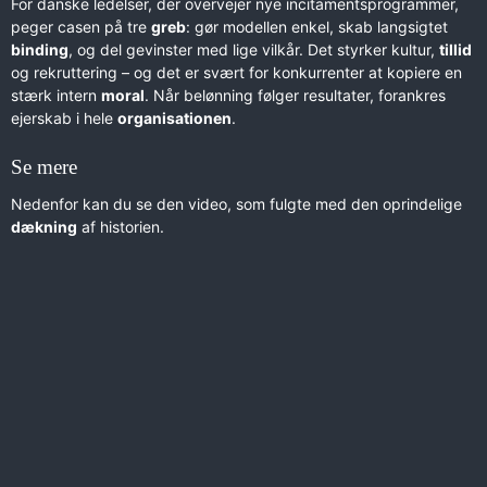
For danske ledelser, der overvejer nye incitamentsprogrammer,
peger casen på tre
greb
: gør modellen enkel, skab langsigtet
binding
, og del gevinster med lige vilkår. Det styrker kultur,
tillid
og rekruttering – og det er svært for konkurrenter at kopiere en
stærk intern
moral
. Når belønning følger resultater, forankres
ejerskab i hele
organisationen
.
Se mere
Nedenfor kan du se den video, som fulgte med den oprindelige
dækning
af historien.