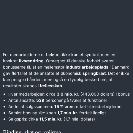
For medarbejderne er beløbet ikke kun et symbol, men en
konkret
livsændring
. Omregnet til danske forhold svarer
bonusserne til, at en mellemstor
industriarbejdsplads
i Danmark
gav flertallet af de ansatte et økonomisk
springbræt
. Det er ikke
kun penge i hånden, men også en tydelig besked om, at
resultater skabes i
fællesskab
.
Hver medarbejder: cirka
3,0 mio. kr.
(443.000 dollars) i bonus
Antal ansatte:
539
personer på tværs af funktioner
Andel af salgssummen:
15 %
øremærket til medarbejderne
Samlet bonuspulje: knap
1,7 mia. kr.
fordelt ligeligt
Salgspris: cirka
11,5 mia. kr.
(1,7 mia. dollars)
Binding, skat og realisme