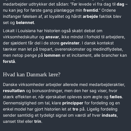
medarbejder udtrykker det sådan: “Før levede vi fra dag til
dag
–
nu kan jeg for første gang planlægge min
fremtid
.” Ordene
indfanger følelsen af, at loyalitet og hårdt
arbejde
faktisk blev
set og
belønnet
.
Lokalt i Louisiana har historien også skabt debat om
virksomhedskultur og
ansvar
, ikke mindst i forhold til arbejdere,
der sjældent får del i de store
gevinster
. I dansk kontekst
tænker man let på trepart, overenskomster og medindflydelse,
men netop penge på
lommen
er et incitament, alle brancher kan
forstå
.
Hvad kan Danmark lære?
Danske virksomheder arbejder allerede med medarbejderaktier,
resultatløn
og bonusordninger, men den her sag viser, hvor
stærk effekten er, når ejerskabet opleves som ægte og
fælles
.
Gennemsigtighed om tal, klare
principper
for fordeling og en
enkel model har gjort historien let at
tro
på. Ligelig fordeling
sender samtidig et tydeligt signal om værdi af hver
indsats
,
uanset titel eller
trin
.