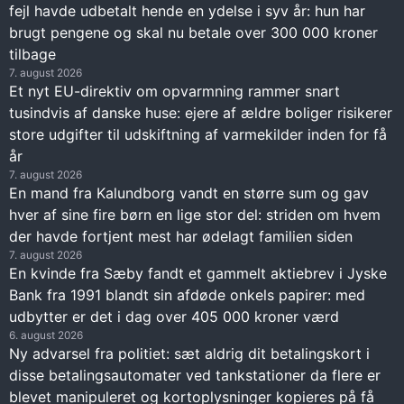
fejl havde udbetalt hende en ydelse i syv år: hun har
brugt pengene og skal nu betale over 300 000 kroner
tilbage
7. august 2026
Et nyt EU-direktiv om opvarmning rammer snart
tusindvis af danske huse: ejere af ældre boliger risikerer
store udgifter til udskiftning af varmekilder inden for få
år
7. august 2026
En mand fra Kalundborg vandt en større sum og gav
hver af sine fire børn en lige stor del: striden om hvem
der havde fortjent mest har ødelagt familien siden
7. august 2026
En kvinde fra Sæby fandt et gammelt aktiebrev i Jyske
Bank fra 1991 blandt sin afdøde onkels papirer: med
udbytter er det i dag over 405 000 kroner værd
6. august 2026
Ny advarsel fra politiet: sæt aldrig dit betalingskort i
disse betalingsautomater ved tankstationer da flere er
blevet manipuleret og kortoplysninger kopieres på få