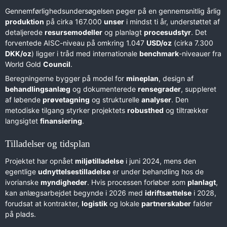
Gennemførlighedsundersøgelsen peger på en gennemsnitlig årlig
produktion
på cirka 167.000
unser
i mindst ti år, understøttet af
detaljerede
resursemodeller
og planlagt
procesudstyr
. Det
forventede AISC-niveau på omkring 1.047
USD/oz
(cirka 7.300
DKK/oz
) ligger i tråd med internationale
benchmark
-niveauer fra
World Gold
Council
.
Beregningerne bygger på model for
mineplan
, design af
behandlingsanlæg
og dokumenterede
rensegrader
, suppleret
af løbende
prøvetagning
og strukturelle
analyser
. Den
metodiske tilgang styrker projektets
robusthed
og tiltrækker
langsigtet
finansiering
.
Tilladelser og tidsplan
Projektet har opnået
miljøtilladelse
i juni 2024, mens den
egentlige
udnyttelsestilladelse
er under behandling hos de
ivorianske
myndigheder
. Hvis processen forløber som
planlagt
,
kan anlægsarbejdet begynde i 2026 med
idriftsættelse
i 2028,
forudsat at kontrakter,
logistik
og lokale
partnerskaber
falder
på plads.