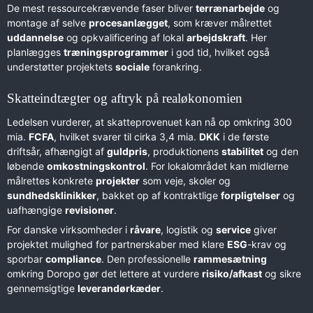
De mest ressourcekrævende faser bliver
terrænarbejde
og
montage af selve
procesanlægget
, som kræver målrettet
uddannelse
og opkvalificering af lokal
arbejdskraft
. Her
planlægges
træningsprogrammer
i god tid, hvilket også
understøtter projektets
sociale
forankring.
Skatteindtægter og aftryk på realøkonomien
Ledelsen vurderer, at skatteprovenuet kan nå op omkring 300
mia.
FCFA
, hvilket svarer til cirka 3,4 mia.
DKK
i de første
driftsår, afhængigt af
guldpris
, produktionens
stabilitet
og den
løbende
omkostningskontrol
. For lokalområdet kan midlerne
målrettes konkrete
projekter
som veje, skoler og
sundhedsklinikker
, bakket op af kontraktlige
forpligtelser
og
uafhængige
revisioner
.
For danske virksomheder i
råvare
, logistik og
service
giver
projektet mulighed for partnerskaber med klare
ESG
-krav og
sporbar
compliance
. Den professionelle
rammesætning
omkring Doropo gør det lettere at vurdere
risiko/afkast
og sikre
gennemsigtige
leverandørkæder
.