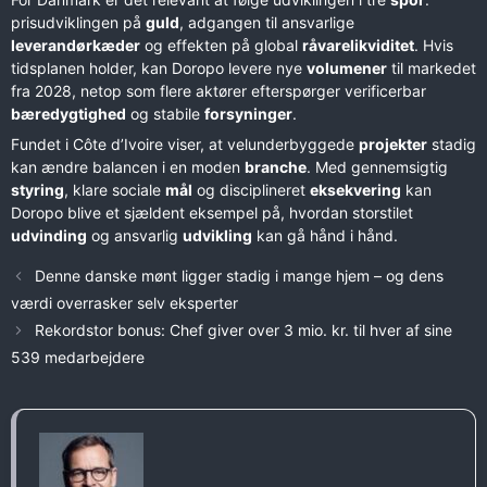
prisudviklingen på
guld
, adgangen til ansvarlige
leverandørkæder
og effekten på global
råvarelikviditet
. Hvis
tidsplanen holder, kan Doropo levere nye
volumener
til markedet
fra 2028, netop som flere aktører efterspørger verificerbar
bæredygtighed
og stabile
forsyninger
.
Fundet i Côte d’Ivoire viser, at velunderbyggede
projekter
stadig
kan ændre balancen i en moden
branche
. Med gennemsigtig
styring
, klare sociale
mål
og disciplineret
eksekvering
kan
Doropo blive et sjældent eksempel på, hvordan storstilet
udvinding
og ansvarlig
udvikling
kan gå hånd i hånd.
Denne danske mønt ligger stadig i mange hjem – og dens
værdi overrasker selv eksperter
Rekordstor bonus: Chef giver over 3 mio. kr. til hver af sine
539 medarbejdere