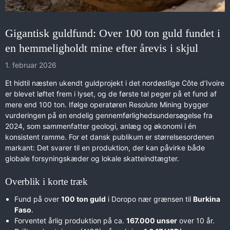
Gigantisk guldfund: Over 100 ton guld fundet i
en hemmeligholdt mine efter årevis i skjul
1. februar 2026
Et hidtil næsten ukendt guldprojekt i det nordøstlige Côte d’Ivoire
er blevet løftet frem i lyset, og de første tal peger på et fund af
mere end 100 ton. Ifølge operatøren Resolute Mining bygger
vurderingen på en endelig gennemførlighedsundersøgelse fra
2024, som sammenfatter geologi, anlæg og økonomi i én
konsistent ramme. For et dansk publikum er størrelsesordenen
markant: Det svarer til en produktion, der kan påvirke både
globale forsyningskæder og lokale skatteindtægter.
Overblik i korte træk
Fund på over
100 ton guld
i Doropo nær grænsen til
Burkina
Faso
.
Forventet årlig produktion på ca.
167.000 unser
over 10 år.