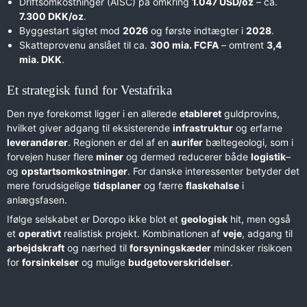
Driftsomkostninger (AISC) på omkring
1.047 USD/oz
– ca.
7.300 DKK/oz
.
Byggestart sigtet mod
2026
og første indtægter i
2028
.
Skatteprovenu anslået til ca.
300 mia. FCFA
– omtrent
3,4
mia. DKK
.
Et strategisk fund for Vestafrika
Den nye forekomst ligger i en allerede
etableret
guldprovins,
hvilket giver adgang til eksisterende
infrastruktur
og erfarne
leverandører
. Regionen er del af en
aurifer
bæltegeologi, som i
forvejen huser flere
miner
og dermed reducerer både
logistik
–
og
opstartsomkostninger
. For danske interessenter betyder det
mere forudsigelige
tidsplaner
og færre
flaskehalse
i
anlægsfasen.
Ifølge selskabet er Doropo ikke blot et
geologisk
hit, men også
et
operativt
realistisk projekt. Kombinationen af
veje
, adgang til
arbejdskraft
og nærhed til
forsyningskæder
mindsker risikoen
for
forsinkelser
og mulige
budgetoverskridelser
.