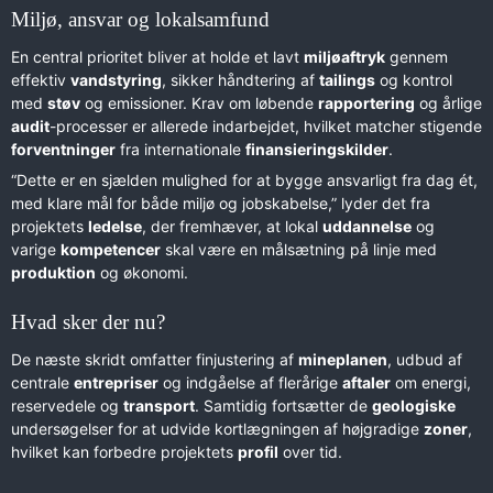
Miljø, ansvar og lokalsamfund
En central prioritet bliver at holde et lavt
miljøaftryk
gennem
effektiv
vandstyring
, sikker håndtering af
tailings
og kontrol
med
støv
og emissioner. Krav om løbende
rapportering
og årlige
audit
-processer er allerede indarbejdet, hvilket matcher stigende
forventninger
fra internationale
finansieringskilder
.
“Dette er en sjælden mulighed for at bygge ansvarligt fra dag ét,
med klare mål for både miljø og jobskabelse,” lyder det fra
projektets
ledelse
, der fremhæver, at lokal
uddannelse
og
varige
kompetencer
skal være en målsætning på linje med
produktion
og økonomi.
Hvad sker der nu?
De næste skridt omfatter finjustering af
mineplanen
, udbud af
centrale
entrepriser
og indgåelse af flerårige
aftaler
om energi,
reservedele og
transport
. Samtidig fortsætter de
geologiske
undersøgelser for at udvide kortlægningen af højgradige
zoner
,
hvilket kan forbedre projektets
profil
over tid.