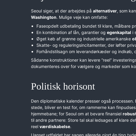
Seoul siger, at der arbejdes på
alternativer
, som kan
Washington
. Mulige veje kan omfatte:
Faseopdelt udbetaling bundet til klare, målbare pr
En kombination af lån, garantier og
egenkapital
i 
Øget køb af grønne og industrielle amerikanske
o
Skatte- og reguleringsincitamenter, der løfter priva
Forhåndstilsagn om leverandørkæder og indkøb, d
Sådanne konstruktioner kan levere “reel” investerin
dokumenteres over for vælgere og markeder som ko
Politisk horisont
Den diplomatiske kalender presser også processen.
stede, bliver en test for, om rammerne kan finpudse
hjemmebane; for Seoul om at bevare finansiel
robus
til andre partnere: Store tal skal ledsages af klare def
reel
værdiskabelse
.
Uanset udfaldet har sagen allerede gjort én ting tyd