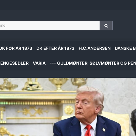
DK FØR ÅR 1873
DK EFTER ÅR 1873
H.C.ANDERSEN
DANSKE B
PENGESEDLER
VARIA
--- GULDMØNTER, SØLVMØNTER OG PEN