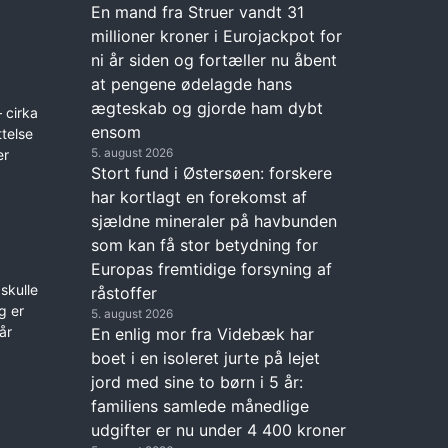
En mand fra Struer vandt 31
millioner kroner i Eurojackpot for
ni år siden og fortæller nu åbent
at pengene ødelagde hans
ægteskab og gjorde ham dybt
 cirka
ensom
ttelse
5. august 2026
er
Stort fund i Østersøen: forskere
har kortlagt en forekomst af
sjældne mineraler på havbunden
som kan få stor betydning for
Europas fremtidige forsyning af
skulle
råstoffer
g er
5. august 2026
år
En enlig mor fra Videbæk har
boet i en isoleret jurte på lejet
jord med sine to børn i 5 år:
familiens samlede månedlige
udgifter er nu under 4 400 kroner