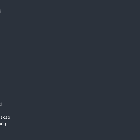
i
il
dskab
rig,