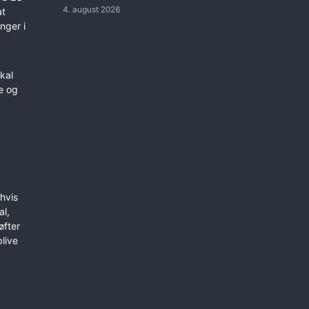
4. august 2026
at
nger i
kal
e og
hvis
al,
øfter
live