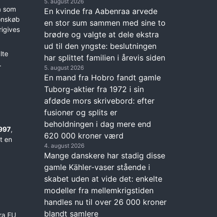
5. august 2026
så som
En kvinde fra Aabenraa arvede
ionskøb
en stor sum sammen med sine to
rigives
brødre og valgte at dele ekstra
ud til den yngste: beslutningen
lte
har splittet familien i årevis siden
.
5. august 2026
En mand fra Hobro fandt gamle
Tuborg-aktier fra 1972 i sin
afdøde mors skrivebord: efter
fusioner og splits er
beholdningen i dag mere end
997
,
620 000 kroner værd
t en
4. august 2026
Mange danskere har stadig disse
gamle Kähler-vaser stående i
skabet uden at vide det: enkelte
modeller fra mellemkrigstiden
handles nu til over 26 000 kroner
blandt samlere
ra EU