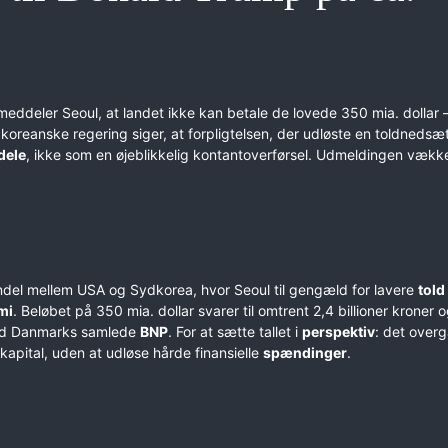
ddeler Seoul, at landet ikke kan betale de lovede 350 mia. dollar –
dkoreanske regering siger, at forpligtelsen, der udløste en toldnedsæ
dele
, ikke som en øjeblikkelig kontantoverførsel. Udmeldingen vækk
del mellem USA og Sydkorea, hvor Seoul til gengæld for lavere
told
mi
. Beløbet på 350 mia. dollar svarer til omtrent 2,4 billioner kroner o
 mod Danmarks samlede
BNP
. For at sætte tallet i
perspektiv
: det overg
 kapital, uden at udløse hårde finansielle
spændinger
.