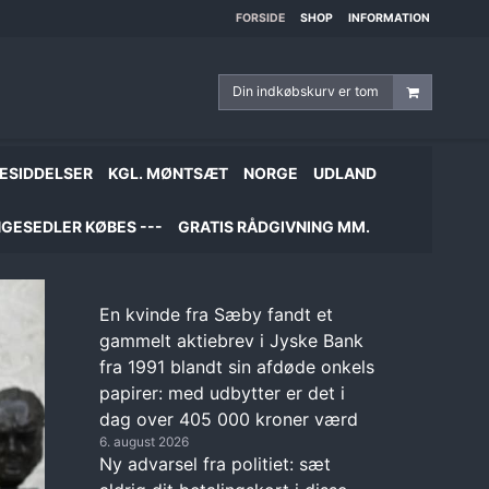
FORSIDE
SHOP
INFORMATION
Din indkøbskurv er tom
ESIDDELSER
KGL. MØNTSÆT
NORGE
UDLAND
GESEDLER KØBES ---
GRATIS RÅDGIVNING MM.
En kvinde fra Sæby fandt et
gammelt aktiebrev i Jyske Bank
fra 1991 blandt sin afdøde onkels
papirer: med udbytter er det i
dag over 405 000 kroner værd
6. august 2026
Ny advarsel fra politiet: sæt