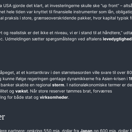
USA gjorde det klart, at investeringerne skulle ske “up front” – alt
gnet hele tiden var knyttet til finansielle instrumenter som lån, obligat
mal praksis i store, grænseoverskridende pakker, hvor kapital typisk f
 og realistisk er det ikke et niveau, vi er i stand til at håndtere,” udta
ac. Udmeldingen sætter spørgsmålstegn ved aftalens
levedygtighed
get, at et kontantkrav i den størrelsesorden ville svare til over 80
g kunne ifølge regeringen gentage dynamikkerne fra Asien-krisen i
1
e banker skabte en regional
storm
. I nationaløkonomiske termer er de
ilitet og
vækst
. Når store reserver tømmes brat, forværres
ring for både stat og
virksomheder
.
er
ere partnere: omkring 550 mia. dollar fra
Japan
og 600 mia. dollar f