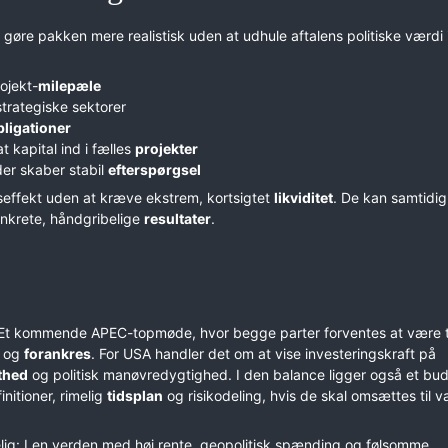
 gøre pakken mere realistisk uden at udhule aftalens politiske værdi 
ojekt-
milepæle
strategiske sektorer
bligationer
t kapital ind i fælles
projekter
er skaber stabil
efterspørgsel
gseffekt uden at kræve ekstrem, kortsigtet
likviditet
. De kan samtidig
nkrete, håndgribelige
resultater
.
 Et kommende APEC-topmøde, hvor begge parter forventes at være t
s og
forankres
. For USA handler det om at vise investeringskraft på
thed
og politisk manøvredygtighed. I den balance ligger også et bu
initioner, rimelig
tidsplan
og risikodeling, hvis de skal omsættes til va
elig: I en verden med høj rente, geopolitisk spænding og følsomme