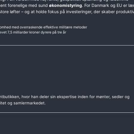
ldent forenelige med sund
økonomistyring
. For Danmark og EU er læ
ore løfter – og at holde fokus på investeringer, der skaber produkti
rksomhed med overraskende effektive militære metoder
et 7,5 milliarder kroner dyrere på tre år
tbutikken, hvor han deler sin ekspertise inden for mønter, sedler og
citet og samlermarkedet.