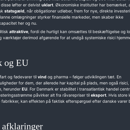
 disse løfter er delvist
uklart
. Økonomiske institutter har bemærket, 
nsk
statsgæld
, når obligationer udløber, frem for nye, direkte investeri
danne omlægninger styrker finansielle markeder, men skaber ikke
kapacitet her og nu.
itisk
attraktive
, fordi de hurtigt kan omsættes til beskæftigelse og lo
 værktøjer derimod afgørende for at undgå systemiske risici hjemm
k og EU
art og fødevarer til
vind
og pharma – følger udviklingen tæt. En
igheder for dem, der allerede har kapital på plads, men også risici, 
re, herunder
EU
. For Danmark er stabilitet i transatlantisk handel centr
steringsstrømme påvirker alt fra råvarepriser til
eksport
. Hvis store l
fabrikker, kan effekten på faktisk efterspørgsel efter danske varer b
 afklaringer