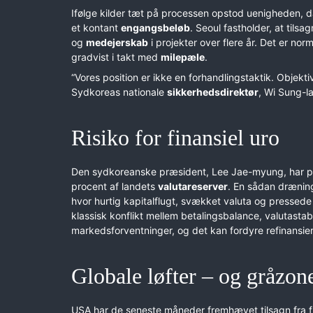
Ifølge kilder tæt på processen opstod uenigheden, da 
et kontant
engangsbeløb
. Seoul fastholder, at tilsa
og
medejerskab
i projekter over flere år. Det er nor
gradvist i takt med
milepæle
.
“Vores position er ikke en forhandlingstaktik. Objektivt
Sydkoreas nationale
sikkerhedsdirektør
, Wi Sung-l
Risiko for finansiel uro
Den sydkoreanske præsident, Lee Jae-myung, har påpe
procent af landets
valutareserver
. En sådan drænin
hvor hurtig kapitalflugt, svækket valuta og pressed
klassisk konflikt mellem betalingsbalance, valutastab
markedsforventninger, og det kan fordyre refinansie
Globale løfter – og gråzon
USA har de seneste måneder fremhævet tilsagn fra fl