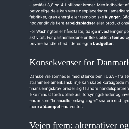
– anslået 3,8 og 4,1 billioner kroner. Men indholdet af
betydelige dele kan være genplaceringer i amerika
fabrikker, grøn energi eller teknologiske
klynger
. Så
nødvendigvis flere
arbejdspladser
eller produktions
For Washington er håndfaste, tidlige investeringer pol
aktivitet. For partnerlandene er fleksibilitet i
tempo
og
bevare handlefrihed i deres egne
budgetter
.
Konsekvenser for Danmar
Danske virksomheder med stærke ben i USA – fra søf
strammere amerikansk linje kan skabe kortsigtede mul
finansieringskrav breder sig til andre handelspartne
ikke mindst fordi dollarkurs, forsyningskæder og inve
ender som “finansielle omlægninger” snarere end nye 
mere
afdæmpet
end ventet.
Vejen frem: alternativer og