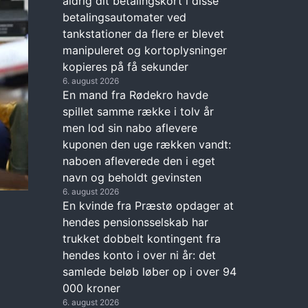
aldrig dit betalingskort i disse
betalingsautomater ved
tankstationer da flere er blevet
manipuleret og kortoplysninger
kopieres på få sekunder
6. august 2026
En mand fra Rødekro havde
spillet samme række i tolv år
men lod sin nabo aflevere
kuponen den uge rækken vandt:
naboen afleverede den i eget
navn og beholdt gevinsten
6. august 2026
En kvinde fra Præstø opdager at
hendes pensionsselskab har
trukket dobbelt kontingent fra
hendes konto i over ni år: det
samlede beløb løber op i over 94
000 kroner
6. august 2026