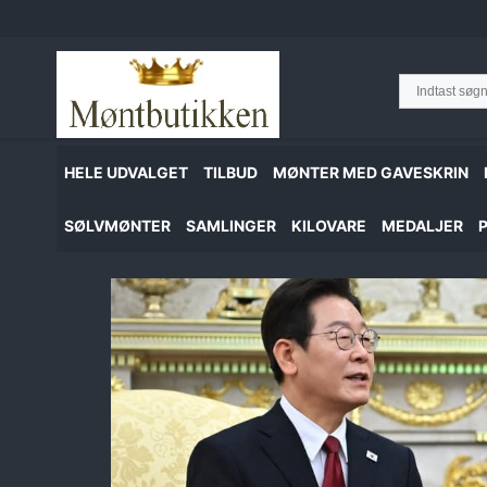
Hop
til
indhold
HELE UDVALGET
TILBUD
MØNTER MED GAVESKRIN
SØLVMØNTER
SAMLINGER
KILOVARE
MEDALJER