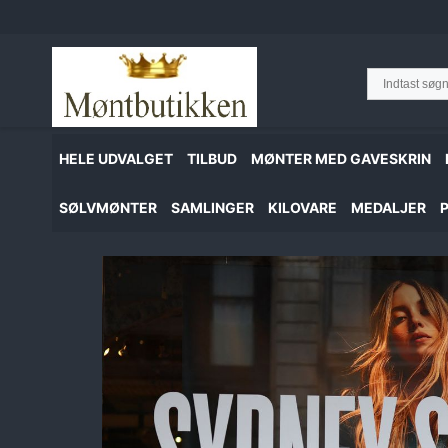
Hop
til
indhold
HELE UDVALGET
TILBUD
MØNTER MED GAVESKRIN
SØLVMØNTER
SAMLINGER
KILOVARE
MEDALJER