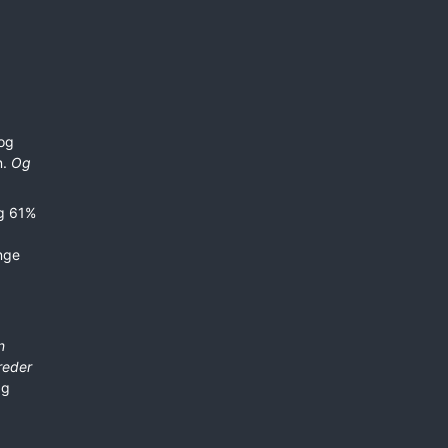
og
n.
Og
eg 61%
ange
n
reder
ag