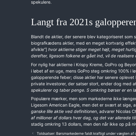
spekulere.
Langt fra 2021s galopper
Blandt de aktier, der senere blev kategoriseret som 
biografkædens aktier, med en meget kortvarig effek
afvikle“]
hvor aktierne stiger meget højt, meget hurti
derefter, ligesom folkene er gået ind, vil de realisere
For nylig har aktierne i Krispy Kreme, GoPro og Be
i løbet af en uge, mens GoPro steg omkring 100% i l
galopperende feber; disse aktier har senere oplevet 
private investorer, der satser stort, ender dog med at
spekulerer og taber penge. S omkring børser er en la
Populære mærker, men som markederne ikke længere har
Ligesom American Eagle, men det er svært at sige,
ganske lille aktie ved definitionen
, advarer Nicolas 
af millioner af dollars hver dag, og det var allerede t
stadig omkring 13 dollars, men den når ikke op på niv
Toldsatser: Børsmarkederne faldt kraftigt under vægten af d