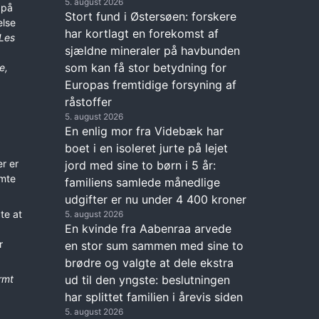
5. august 2026
 på
Stort fund i Østersøen: forskere
else
har kortlagt en forekomst af
Les
sjældne mineraler på havbunden
som kan få stor betydning for
e,
Europas fremtidige forsyning af
råstoffer
5. august 2026
En enlig mor fra Videbæk har
boet i en isoleret jurte på lejet
r er
jord med sine to børn i 5 år:
emte
familiens samlede månedlige
udgifter er nu under 4 400 kroner
te at
5. august 2026
En kvinde fra Aabenraa arvede
r
en stor sum sammen med sine to
brødre og valgte at dele ekstra
ud til den yngste: beslutningen
rmt
har splittet familien i årevis siden
5. august 2026