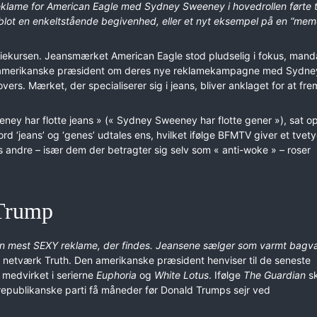
reklame for American Eagle med Sydney Sweeney i hovedrollen førte t
t blot en enkeltstående begivenhed, eller et nyt eksempel på en “mem
 aktiekursen. Jeansmærket American Eagle stod pludselig i fokus, man
n amerikanske præsident om deres nye reklamekampagne med Sydne
ers. Mærket, der specialiserer sig i jeans, bliver anklaget for at fr
ey har flotte jeans » (« Sydney Sweeney har flotte gener »), sat o
rd ‘jeans’ og ‘genes’ udtales ens, hvilket ifølge BFMTV giver et tvety
andre – især dem der betragter sig selv som « anti-woke » – roser
 Trump
en mest SEXY reklame, der findes. Jeansene sælger som varmt bagv
 netværk Truth. Den amerikanske præsident henviser til de seneste
 medvirket i serierne
Euphoria
og
White Lotus
. Ifølge
The Guardian
sk
epublikanske parti få måneder før Donald Trumps sejr ved