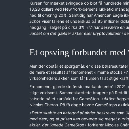
Kursen for mærket svingede op blot få hundrede min
13,28 dollars ved New York-børsens lukketid mandag
ned til omkring 20%. Samtidig har American Eagle ikk
Echos
viser tallene et underskud på 85 millioner dol
nedgang i salget på cirka 3%.
«Vi har desværre en a
uanset om det gælder aktier eller kryptovalutaer i 
Et opsving forbundet med
Men der opstår et spørgsmål: er disse børsresultater
de mere et resultat af fænomenet « meme stocks »? 
virksomheders aktier, som får kursen til at stige kraft
Fænomenet gjorde sin første markante entré i 2021,
stige voldsomt. Sammenkædede brugere på Reddit be
satsede på et kursfald for GameStop.
«Aktien begynd
Nicolas Chéron. På få dage havde GameStops aktieku
«Dette skabte en kategori af aktier beskrevet som ’lig
med dem, og at prisen kan bevæge sig meget hurtigt.
aktier, der lignede GameStop»
forklarer Nicolas Ché