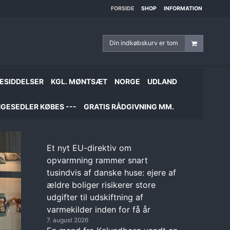
FORSIDE
SHOP
INFORMATION
Din indkøbskurv er tom
ESIDDELSER
KGL. MØNTSÆT
NORGE
UDLAND
GESEDLER KØBES ---
GRATIS RÅDGIVNING MM.
Et nyt EU-direktiv om
opvarmning rammer snart
tusindvis af danske huse: ejere af
ældre boliger risikerer store
udgifter til udskiftning af
varmekilder inden for få år
7. august 2026