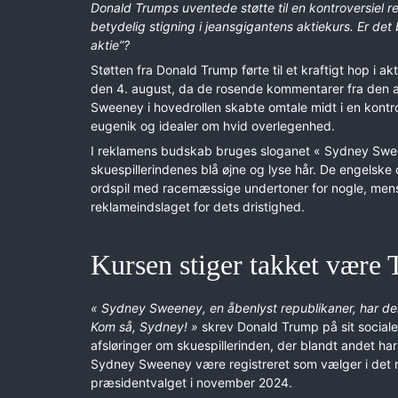
Donald Trumps uventede støtte til en kontroversiel 
betydelig stigning i jeansgigantens aktiekurs. Er de
aktie”?
Støtten fra Donald Trump førte til et kraftigt hop i
den 4. august, da de rosende kommentarer fra de
Sweeney i hovedrollen skabte omtale midt i en kontrov
eugenik og idealer om hvid overlegenhed.
I reklamens budskab bruges sloganet « Sydney Sween
skuespillerindenes blå øjne og lyse hår. De engelske o
ordspil med racemæssige undertoner for nogle, mens 
reklameindslaget for dets dristighed.
Kursen stiger takket være
« Sydney Sweeney, en åbenlyst republikaner, har d
Kom så, Sydney! »
skrev Donald Trump på sit sociale
afsløringer om skuespillerinden, der blandt andet har
Sydney Sweeney være registreret som vælger i det r
præsidentvalget i november 2024.