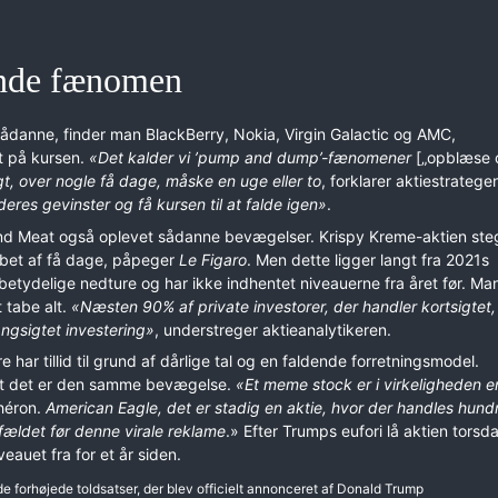
ende fænomen
sådanne, finder man BlackBerry, Nokia, Virgin Galactic og AMC,
t på kursen.
«Det kalder vi ’pump and dump’-fænomener
[„opblæse 
gt, over nogle få dage, måske en uge eller to
, forklarer aktiestratege
 deres gevinster og få kursen til at falde igen»
.
yond Meat også oplevet sådanne bevægelser. Krispy Kreme-aktien st
øbet af få dage, påpeger
Le Figaro
. Men dette ligger langt fra 2021s
betydelige nedture og har ikke indhentet niveauerne fra året før. M
 tabe alt.
«Næsten 90% af private investorer, der handler kortsigtet,
ngsigtet investering»
, understreger aktieanalytikeren.
 tillid til grund af dårlige tal og en faldende forretningsmodel.
 at det er den samme bevægelse.
«Et meme stock er i virkeligheden e
Chéron.
American Eagle, det er stadig en aktie, hvor der handles hund
ilfældet før denne virale reklame
.» Efter Trumps eufori lå aktien torsd
eauet fra for et år siden.
e forhøjede toldsatser, der blev officielt annonceret af Donald Trump