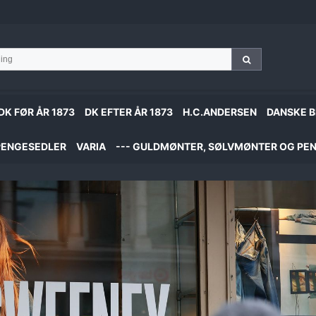
DK FØR ÅR 1873
DK EFTER ÅR 1873
H.C.ANDERSEN
DANSKE B
PENGESEDLER
VARIA
--- GULDMØNTER, SØLVMØNTER OG PEN