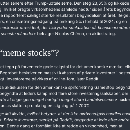
utter senere efter Trump-udtalelserne. Den steg 23,65% og lukkede
, hvilket bragte virksomhedens samlede nedtur siden årets begynd
e rapporteret særligt stærke resultater i begyndelsen af året. Ifølge
lars, en omsætningsnedgang på omkring 5% i forhold til 2024, og en
merikansk præsident, der tilskynder spekulation på finansmarkedern
de seneste måneder»
beklager Nicolas Chéron, en aktiestrateg.
 “meme stocks”?
 et tegn på forventede gode salgstal for det amerikanske mærke, elle
Begrebet beskriver en massivt købstom af private investorer i best
igt. Investorerne påvirkes af online-fora, især Reddit.
 da aktiekursen for den amerikanske spilforretning GameStop begynd
gyndte at leders kamp mod flere store investeringsselskaber, der
te at stige igen meget hurtigt i meget store handelsvolumer»
huske
rsus sluttet op omkring en stigning på 1.700%.
e lidt likvide’, hvilket betyder, at der ikke nødvendigvis handles eno
 Private investorer, særligt på Reddit, begyndte at lede efter andre
ron. Denne gang er formålet ikke at redde en virksomhed, men at