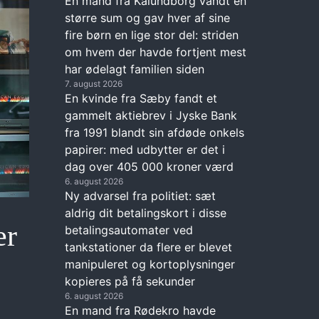
En mand fra Kalundborg vandt en
større sum og gav hver af sine
fire børn en lige stor del: striden
om hvem der havde fortjent mest
har ødelagt familien siden
7. august 2026
En kvinde fra Sæby fandt et
gammelt aktiebrev i Jyske Bank
fra 1991 blandt sin afdøde onkels
papirer: med udbytter er det i
dag over 405 000 kroner værd
6. august 2026
Ny advarsel fra politiet: sæt
aldrig dit betalingskort i disse
er
betalingsautomater ved
tankstationer da flere er blevet
manipuleret og kortoplysninger
kopieres på få sekunder
6. august 2026
En mand fra Rødekro havde