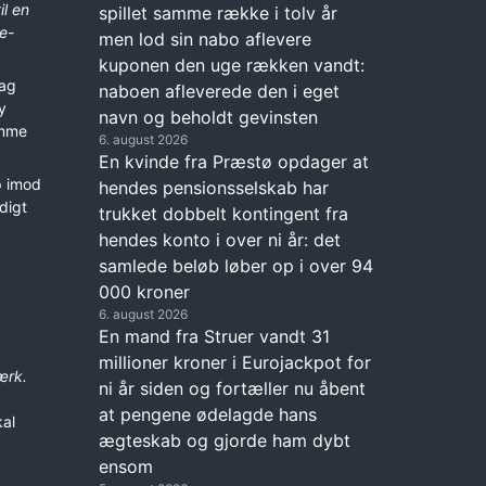
il en
spillet samme række i tolv år
e-
men lod sin nabo aflevere
kuponen den uge rækken vandt:
dag
naboen afleverede den i eget
y
navn og beholdt gevinsten
emme
6. august 2026
En kvinde fra Præstø opdager at
p imod
hendes pensionsselskab har
digt
trukket dobbelt kontingent fra
hendes konto i over ni år: det
samlede beløb løber op i over 94
000 kroner
6. august 2026
En mand fra Struer vandt 31
millioner kroner i Eurojackpot for
ærk.
ni år siden og fortæller nu åbent
at pengene ødelagde hans
al
ægteskab og gjorde ham dybt
ensom