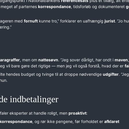
udgangspunkt i Nationalbankens
referencesats
plus et tillæg, alt eft
r meget af parternes
korrespondance
, tidsforløb og dokumenteret
g
tageren med
fornuft
kunne tro,” forklarer en uafhængig
jurist
. “Jo hu
ring.”
aragraffer
, men om
nattesøvn
. “Jeg sover dårligt, har ondt i
maven
Jeg vil bare gøre det rigtige — men jeg vil også forstå, hvad der er
fa
te hendes budget og tvinge til at droppe nødvendige
udgifter
. “Jeg
 hun.
de indbetalinger
faler eksperter at handle roligt, men
proaktivt
:
korrespondance
, og rør ikke pengene, før forholdet er
afklaret