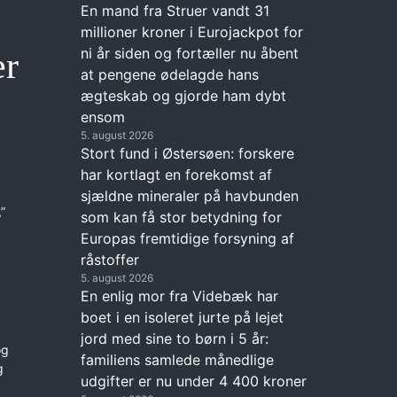
En mand fra Struer vandt 31
millioner kroner i Eurojackpot for
ni år siden og fortæller nu åbent
er
at pengene ødelagde hans
ægteskab og gjorde ham dybt
ensom
5. august 2026
Stort fund i Østersøen: forskere
har kortlagt en forekomst af
sjældne mineraler på havbunden
”
som kan få stor betydning for
Europas fremtidige forsyning af
råstoffer
5. august 2026
En enlig mor fra Videbæk har
boet i en isoleret jurte på lejet
jord med sine to børn i 5 år:
og
familiens samlede månedlige
g
udgifter er nu under 4 400 kroner