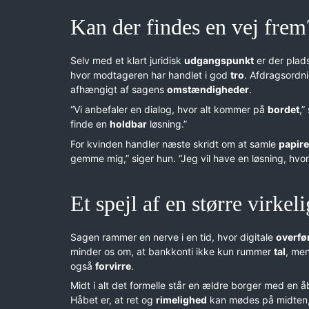
Kan der findes en vej frem
Selv med et klart juridisk
udgangspunkt
er der plads
hvor modtageren har handlet i god
tro
. Afdragsordn
afhængigt af sagens
omstændigheder
.
“Vi anbefaler en dialog, hvor alt kommer på
bordet
,”
finde en
holdbar
løsning.”
For kvinden handler næste skridt om at samle
papire
gemme mig,” siger hun. “Jeg vil have en løsning, hvo
Et spejl af en større virkel
Sagen rammer en nerve i en tid, hvor digitale
overfø
minder os om, at bankkonti ikke kun rummer
tal
, me
også
forvirre
.
Midt i alt det formelle står en ældre borger med en 
Håbet er, at ret og
rimelighed
kan mødes på midten,