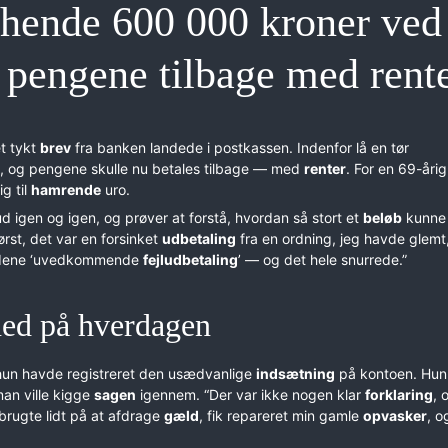
 hende 600 000 kroner ved
r pengene tilbage med rent
et tykt
brev
fra banken landede i postkassen. Indenfor lå en tør
, og pengene skulle nu betales tilbage — med
renter
. For en 69-årig
g til
hamrende
uro.
 igen og igen, og prøver at forstå, hvordan så stort et
beløb
kunne
ørst, det var en forsinket
udbetaling
fra en ordning, jeg havde glemt,
ordene ‘uvedkommende
fejludbetaling
’ — og det hele snurrede.”
ned på hverdagen
 hun havde registreret den usædvanlige
indsætning
på kontoen. Hun
an ville kigge
sagen
igennem. “Der var ikke nogen klar
forklaring
, 
 brugte lidt på at afdrage
gæld
, fik repareret min gamle
opvasker
, o