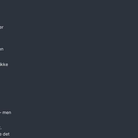
ær
en
 ikke
 — men
.
e det