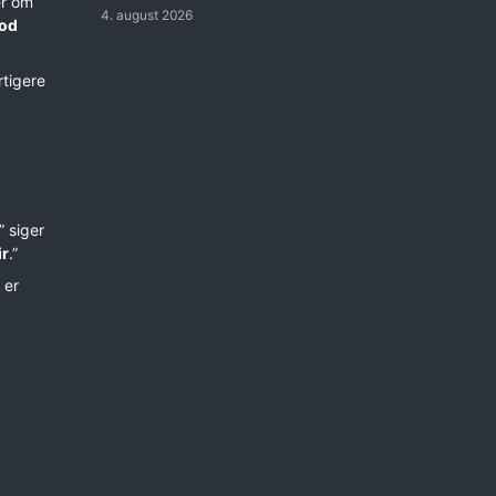
er om
4. august 2026
od
rtigere
,” siger
ir
.”
 er