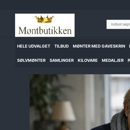
Hop
til
indhold
HELE UDVALGET
TILBUD
MØNTER MED GAVESKRIN
SØLVMØNTER
SAMLINGER
KILOVARE
MEDALJER