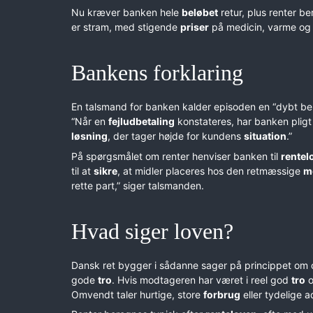
Nu kræver banken hele
beløbet
retur, plus renter b
er stram, med stigende
priser
på medicin, varme o
Bankens forklaring
En talsmand for banken kalder episoden en “dybt be
“Når en
fejludbetaling
konstateres, har banken pligt 
løsning
, der tager højde for kundens
situation
.”
På spørgsmålet om renter henviser banken til
rentel
til at
sikre
, at midler placeres hos den retmæssige
m
rette part,” siger talsmanden.
Hvad siger loven?
Dansk ret bygger i sådanne sager på princippet om 
gode
tro
. Hvis modtageren har været i reel god
tro
o
Omvendt taler hurtige, store
forbrug
eller tydelige a