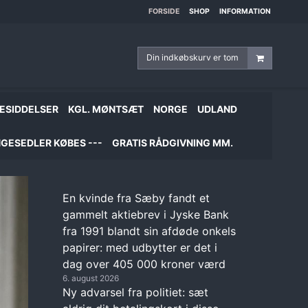
FORSIDE
SHOP
INFORMATION
Din indkøbskurv er tom
ESIDDELSER
KGL. MØNTSÆT
NORGE
UDLAND
GESEDLER KØBES ---
GRATIS RÅDGIVNING MM.
En kvinde fra Sæby fandt et
gammelt aktiebrev i Jyske Bank
fra 1991 blandt sin afdøde onkels
papirer: med udbytter er det i
dag over 405 000 kroner værd
6. august 2026
Ny advarsel fra politiet: sæt