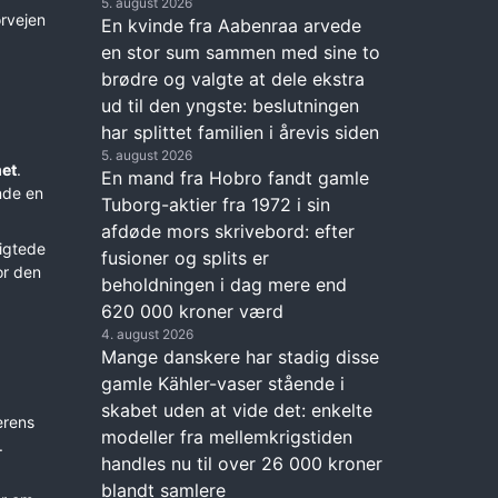
5. august 2026
orvejen
En kvinde fra Aabenraa arvede
en stor sum sammen med sine to
brødre og valgte at dele ekstra
ud til den yngste: beslutningen
har splittet familien i årevis siden
5. august 2026
et
.
En mand fra Hobro fandt gamle
inde en
Tuborg-aktier fra 1972 i sin
afdøde mors skrivebord: efter
ligtede
fusioner og splits er
or den
beholdningen i dag mere end
620 000 kroner værd
4. august 2026
Mange danskere har stadig disse
gamle Kähler-vaser stående i
skabet uden at vide det: enkelte
rens
modeller fra mellemkrigstiden
.
handles nu til over 26 000 kroner
blandt samlere