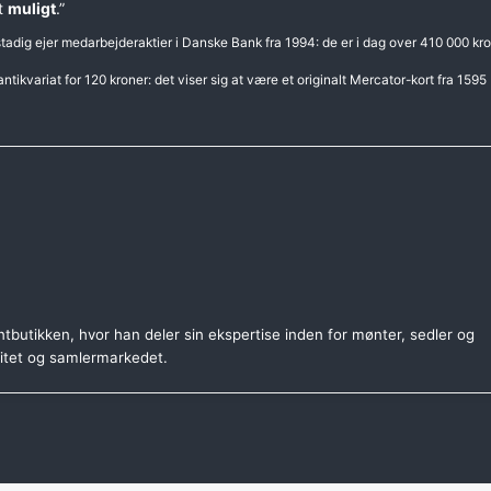
et
muligt
.”
adig ejer medarbejderaktier i Danske Bank fra 1994: de er i dag over 410 000 kr
tikvariat for 120 kroner: det viser sig at være et originalt Mercator-kort fra 1595
tbutikken, hvor han deler sin ekspertise inden for mønter, sedler og
citet og samlermarkedet.