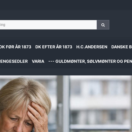
DK FØR ÅR 1873
DK EFTER ÅR 1873
H.C.ANDERSEN
DANSKE B
PENGESEDLER
VARIA
--- GULDMØNTER, SØLVMØNTER OG PEN