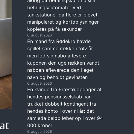
aldrig dit betalingskort i disse
betalingsautomater ved
tankstationer da flere er blevet
manipuleret og kortoplysninger
kopieres på få sekunder
6. august 2026
En mand fra Rødekro havde
spillet samme række i tolv år
men lod sin nabo aflevere
kuponen den uge rækken vandt:
naboen afleverede den i eget
navn og beholdt gevinsten
6. august 2026
En kvinde fra Præstø opdager at
hendes pensionsselskab har
trukket dobbelt kontingent fra
hendes konto i over ni år: det
samlede beløb løber op i over 94
at
000 kroner
6. august 2026