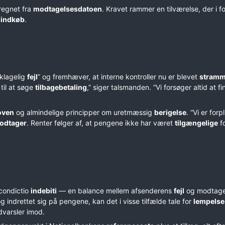
eregnet fra
modtagelsesdatoen
. Kravet rammer en tilværelse, der i f
g
indkøb
.
klagelig
fejl
” og fremhæver, at interne kontroller nu er blevet
stramm
til at søge
tilbagebetaling
,” siger talsmanden. “Vi forsøger altid at f
oven
og almindelige principper om uretmæssig
berigelse
. “Vi er forp
odtager
. Renter følger af, at pengene ikke har været
tilgængelige
f
condictio
indebiti
— en balance mellem afsenderens
fejl
og modtage
g indrettet sig på pengene, kan det i visse tilfælde tale for
lempelse
dvarsler imod.