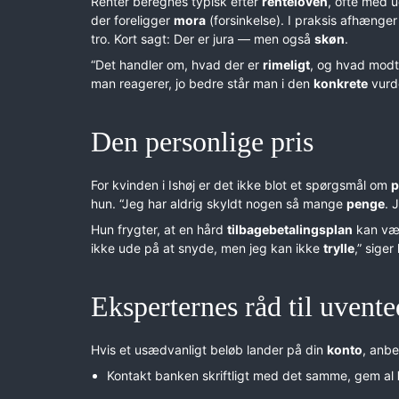
Renter beregnes typisk efter
renteloven
, ofte med 
der foreligger
mora
(forsinkelse). I praksis afhænge
tro. Kort sagt: Der er jura — men også
skøn
.
“Det handler om, hvad der er
rimeligt
, og hvad mod
man reagerer, jo bedre står man i den
konkrete
vurde
Den personlige pris
For kvinden i Ishøj er det ikke blot et spørgsmål om
p
hun. “Jeg har aldrig skyldt nogen så mange
penge
. 
Hun frygter, at en hård
tilbagebetalingsplan
kan væl
ikke ude på at snyde, men jeg kan ikke
trylle
,” siger
Eksperternes råd til uvente
Hvis et usædvanligt beløb lander på din
konto
, anbe
Kontakt banken skriftligt med det samme, gem al