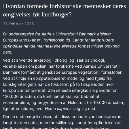
Hvordan formede forhistoriske mennesker deres
omgivelser før landbruget?
21. februar 2026
En undersøgelse fra Aarhus Universitet i Danmark afslører
Europas landskaber i forhistorisk tid. Langt før landbrugets
opfindelse havde menneskene allerede formet miljøet omkring
dem.
Ved at anvende arkæologi, økologi og især palynologi,
videnskaben om pollen, har forskerne ved Aarhus Universitet i
Danmark formået at genskabe Europas vegetation i forhistorien.
Ved at tilføje en computerbaseret model og med hjælp fra
kunstig intelligens har de fokuseret på to tidsperioder, hvor
Europa var tempereret: den seneste interglaciale periode for
120.000 år siden, da kontinentet kun var beboet af
neandertalere, og begyndelsen af Holocæn, for 10.000 år siden,
lige efter istiden, hvor
Homo sapiens
slog sig ned.
Denne undersøgelse viser, at i disse perioder var landskaberne
langt fra den natur, man forestiller sig. Langt før opfindelsen af
landbruget havde vores forfædre allerede ændret deres