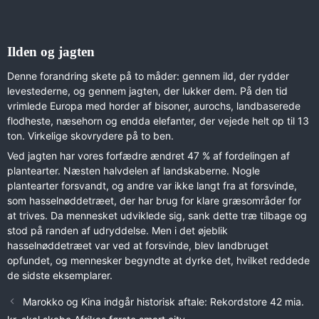
Ilden og jagten
Denne forandring skete på to måder: gennem ild, der rydder
levestederne, og gennem jagten, der lukker dem. På den tid
vrimlede Europa med horder af bisoner, aurochs, landbaserede
flodheste, næsehorn og endda elefanter, der vejede helt op til 13
ton. Virkelige skovrydere på to ben.
Ved jagten har vores forfædre ændret 47 % af fordelingen af
plantearter. Næsten halvdelen af landskaberne. Nogle
plantearter forsvandt, og andre var ikke langt fra at forsvinde,
som hasselnøddetræet, der har brug for klare græsområder for
at trives. Da mennesket udviklede sig, sank dette træ tilbage og
stod på randen af udryddelse. Men i det øjeblik
hasselnøddetræet var ved at forsvinde, blev landbruget
opfundet, og mennesker begyndte at dyrke det, hvilket reddede
de sidste eksemplarer.
Marokko og Kina indgår historisk aftale: Rekordstore 42 mia.