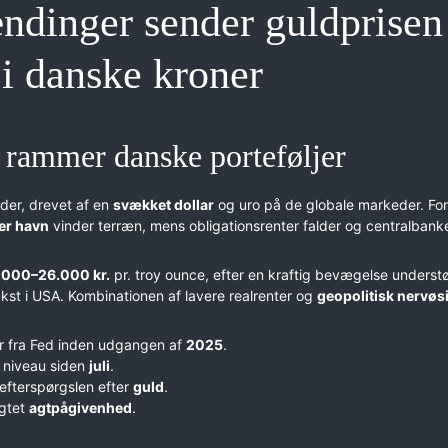
ændinger sender guldprisen
 i danske kroner
rammer danske porteføljer
der, drevet af en
svækket dollar
og uro på de globale markeder. For
er havn
vinder terræn, mens obligationsrenter falder og centralbank
.000–26.000 kr.
pr. troy ounce, efter en kraftig bevægelse understø
st i USA. Kombinationen af lavere realrenter og
geopolitisk nervøsi
ser fra Fed inden udgangen af
2025
.
e niveau siden
juli
.
 efterspørgslen efter
guld
.
igtet
agtpågivenhed
.