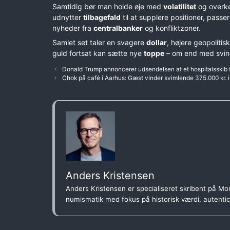
Samtidig bør man holde øje med
volatilitet
og overkø
udnytter
tilbagefald
til at supplere positioner, passe
nyheder fra
centralbanker
og konfliktzoner.
Samlet set taler en svagere
dollar
, højere geopolitis
guld fortsat kan sætte nye
toppe
– om end med svin
Donald Trump annoncerer udsendelsen af et hospitalsskib ti
Chok på café i Aarhus: Gæst vinder svimlende 375.000 kr. 
Anders Kristensen
Anders Kristensen er specialiseret skribent på Mon
numismatik med fokus på historisk værdi, autenti