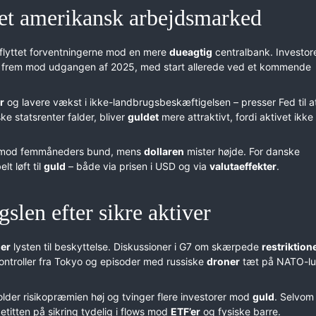
ket amerikansk arbejdsmarked
 flyttet forventningerne mod en mere
dueagtig
centralbank. Investor
frem mod udgangen af 2025, med start allerede ved et kommende
r
og lavere vækst i ikke-landbrugsbeskæftigelsen – presser Fed til a
e statsrenter falder, bliver
guldet
mere attraktivt, fordi aktivet ikke
 mod femmåneders bund, mens
dollaren
mister højde. For danske
t løft til
guld
– både via prisen i USD og via
valutaeffekter
.
gslen efter sikre aktiver
er
lysten til beskyttelse. Diskussioner i G7 om skærpede
restriktion
ntroller fra Tokyo og episoder med russiske
droner
tæt på NATO-lu
holder risikopræmien høj og tvinger flere investorer mod
guld
. Selvom
petitten på sikring tydelig i flows mod
ETF’er
og fysiske barre.