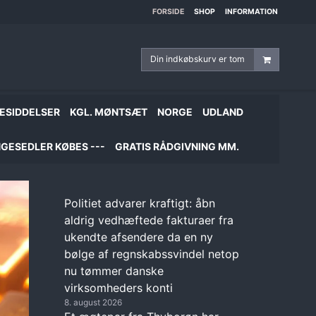
FORSIDE
SHOP
INFORMATION
Din indkøbskurv er tom
ESIDDELSER
KGL. MØNTSÆT
NORGE
UDLAND
GESEDLER KØBES ---
GRATIS RÅDGIVNING MM.
Politiet advarer kraftigt: åbn
aldrig vedhæftede fakturaer fra
ukendte afsendere da en ny
bølge af regnskabssvindel netop
nu tømmer danske
virksomheders konti
8. august 2026