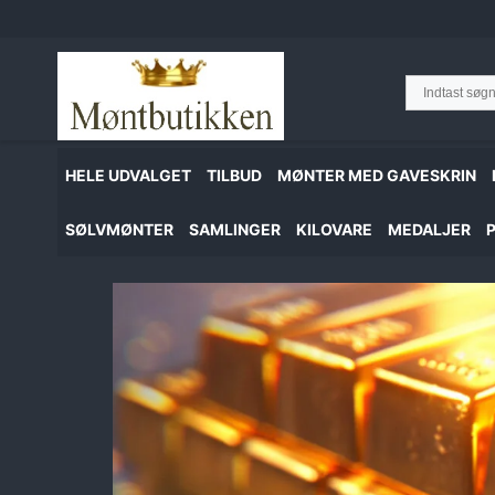
Hop
til
indhold
HELE UDVALGET
TILBUD
MØNTER MED GAVESKRIN
SØLVMØNTER
SAMLINGER
KILOVARE
MEDALJER