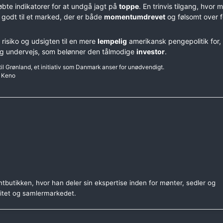
bte indikatorer for at undgå jagt på
toppe
. En trinvis tilgang, hvor 
r godt til et marked, der er både
momentumdrevet
og følsomt over f
k risiko og udsigten til en mere
lempelig
amerikansk pengepolitik for, 
g undervejs, som belønner den tålmodige
investor
.
l Grønland, et initiativ som Danmark anser for unødvendigt.
i Keno
tbutikken, hvor han deler sin ekspertise inden for mønter, sedler og
citet og samlermarkedet.