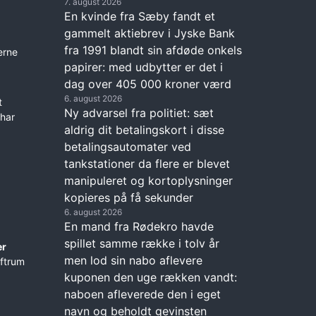
7. august 2026
En kvinde fra Sæby fandt et
gammelt aktiebrev i Jyske Bank
fra 1991 blandt sin afdøde onkels
erne
papirer: med udbytter er det i
dag over 405 000 kroner værd
6. august 2026
t
Ny advarsel fra politiet: sæt
 har
aldrig dit betalingskort i disse
betalingsautomater ved
tankstationer da flere er blevet
manipuleret og kortoplysninger
kopieres på få sekunder
6. august 2026
En mand fra Rødekro havde
spillet samme række i tolv år
er
men lod sin nabo aflevere
ftrum
kuponen den uge rækken vandt:
naboen afleverede den i eget
navn og beholdt gevinsten