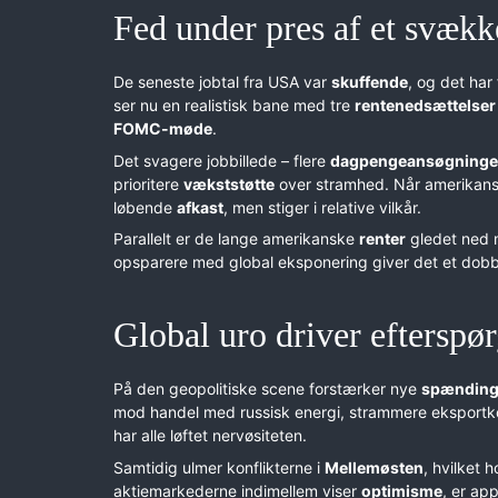
Fed under pres af et svæk
De seneste jobtal fra USA var
skuffende
, og det har
ser nu en realistisk bane med tre
rentenedsættelser
FOMC-møde
.
Det svagere jobbillede – flere
dagpengeansøgninge
prioritere
vækststøtte
over stramhed. Når amerikansk
løbende
afkast
, men stiger i relative vilkår.
Parallelt er de lange amerikanske
renter
gledet ned
opsparere med global eksponering giver det et dobbel
Global uro driver efterspør
På den geopolitiske scene forstærker nye
spænding
mod handel med russisk energi, strammere eksportko
har alle løftet nervøsiteten.
Samtidig ulmer konflikterne i
Mellemøsten
, hvilket 
aktiemarkederne indimellem viser
optimisme
, er ap