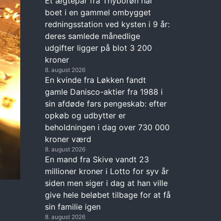
Et ægtepar fra Thyborøn har
boet i en gammel ombygget
redningsstation ved kysten i 9 år:
deres samlede månedlige
udgifter ligger på blot 3 200
kroner
8. august 2026
En kvinde fra Løkken fandt
gamle Danisco-aktier fra 1988 i
sin afdøde fars pengeskab: efter
opkøb og udbytter er
beholdningen i dag over 730 000
kroner værd
8. august 2026
En mand fra Skive vandt 23
millioner kroner i Lotto for syv år
siden men siger i dag at han ville
give hele beløbet tilbage for at få
sin familie igen
8. august 2026