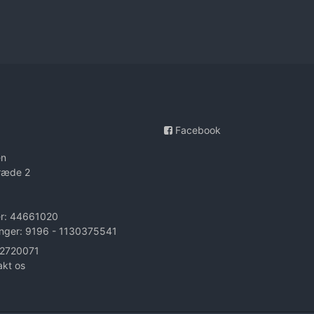
Facebook
en
ræde 2
r: 44661020
nger: 9196 - 1130375541
 22720071
akt os