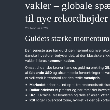
vakler – globale sp
til nye rekordhøjder
23. februar 2026
Guldets stærke momentum 
Den seneste uge har
guld
igen nærmet sig nye rekor
danske investorer betyder det, at den klassiske
sikk
vakler i deres
kommunikation
.
Omsat til danske kroner handles guld nu omkring
25
af
faldende USD
og afdæmpede forventninger til væk
et velkendt brændstof for den ædle
metalpris
.
Markedet
priser nu ind op til tre rentenedsættel
Dollarindekset
er presset og har ramt det lavest
Uro
i Ukraine, Mellemøsten og dele af Asien løfter
RSI
ligger i overkøbt zone, hvilket kalder på korts