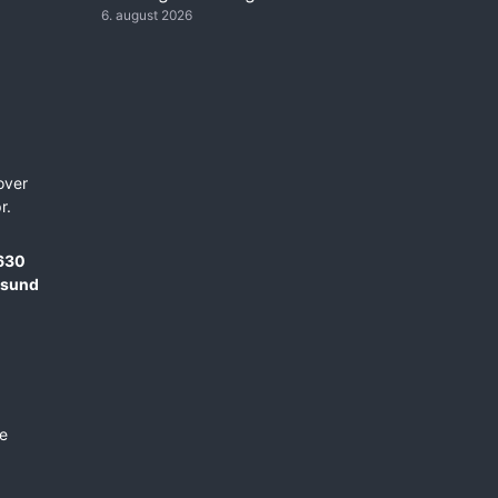
6. august 2026
 over
r.
630
sund
re