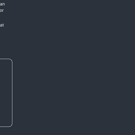
man
or
at