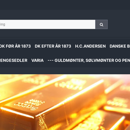
DK FØR ÅR 1873
DK EFTER ÅR 1873
H.C.ANDERSEN
DANSKE B
PENGESEDLER
VARIA
--- GULDMØNTER, SØLVMØNTER OG PEN