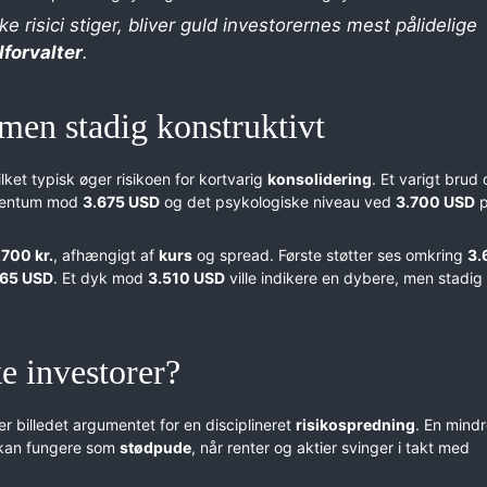
ke risici stiger, bliver guld investorernes mest pålidelige
lforvalter
.
 men stadig konstruktivt
ket typisk øger risikoen for kortvarig
konsolidering
. Et varigt brud
mentum mod
3.675 USD
og det psykologiske niveau ved
3.700 USD
p
700 kr.
, afhængigt af
kurs
og spread. Første støtter ses omkring
3.
565 USD
. Et dyk mod
3.510 USD
ville indikere en dybere, men stadig
e investorer?
r billedet argumentet for en disciplineret
risikospredning
. En mind
 – kan fungere som
stødpude
, når renter og aktier svinger i takt med