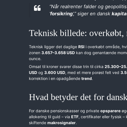
“Når realrenter falder og geopolitis
‘
forsikring
’,” siger en dansk
kapita
Teknisk billede: overkøbt,
Teknisk ligger det daglige
RSI
i overkøbt område, hvil
zonen
3.657–3.658 USD
kan dog genantænde mo
ounce.
Omsat til kroner svarer disse trin til cirka
25.300–25.
USD
og
3.600 USD
, med et mere porøst felt ved
3.
korrektion i en opadgående
trend
.
Hvad betyder det for dansk
For danske pensionskasser og private
opsparere
øge
allokering til guld – via
ETF
, certifikater eller fysisk
skiftende
makrosignaler
.