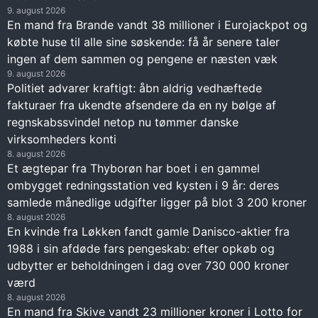
9. august 2026
En mand fra Brande vandt 38 millioner i Eurojackpot og
købte huse til alle sine søskende: få år senere taler
ingen af dem sammen og pengene er næsten væk
9. august 2026
Politiet advarer kraftigt: åbn aldrig vedhæftede
fakturaer fra ukendte afsendere da en ny bølge af
regnskabssvindel netop nu tømmer danske
virksomheders konti
8. august 2026
Et ægtepar fra Thyborøn har boet i en gammel
ombygget redningsstation ved kysten i 9 år: deres
samlede månedlige udgifter ligger på blot 3 200 kroner
8. august 2026
En kvinde fra Løkken fandt gamle Danisco-aktier fra
1988 i sin afdøde fars pengeskab: efter opkøb og
udbytter er beholdningen i dag over 730 000 kroner
værd
8. august 2026
En mand fra Skive vandt 23 millioner kroner i Lotto for