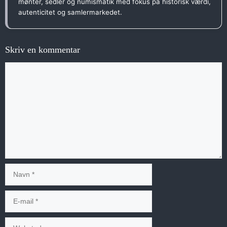
mønter, sedler og numismatik med fokus på historisk værdi,
autenticitet og samlermarkedet.
Skriv en kommentar
Kommentar
Navn
E-
mail
Websted