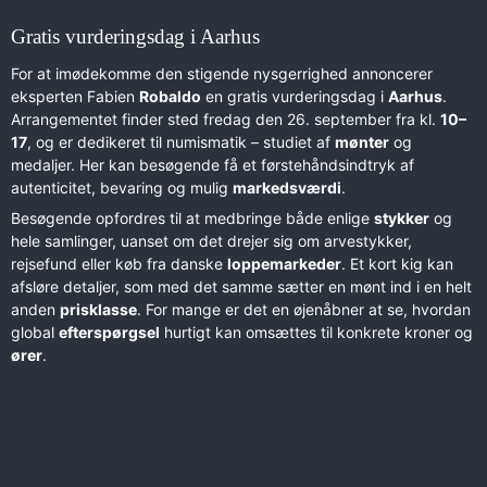
Gratis vurderingsdag i Aarhus
For at imødekomme den stigende nysgerrighed annoncerer
eksperten Fabien
Robaldo
en gratis vurderingsdag i
Aarhus
.
Arrangementet finder sted fredag den 26. september fra kl.
10–
17
, og er dedikeret til numismatik – studiet af
mønter
og
medaljer. Her kan besøgende få et førstehåndsindtryk af
autenticitet, bevaring og mulig
markedsværdi
.
Besøgende opfordres til at medbringe både enlige
stykker
og
hele samlinger, uanset om det drejer sig om arvestykker,
rejsefund eller køb fra danske
loppemarkeder
. Et kort kig kan
afsløre detaljer, som med det samme sætter en mønt ind i en helt
anden
prisklasse
. For mange er det en øjenåbner at se, hvordan
global
efterspørgsel
hurtigt kan omsættes til konkrete kroner og
ører
.