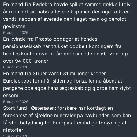
En mand fra Rødekro havde spillet samme række i tolv
år men lod sin nabo aflevere kuponen den uge rækken
vandt: naboen afleverede den i eget navn og beholdt
gevinsten
6. august 2026
En kvinde fra Præstø opdager at hendes
pensionsselskab har trukket dobbelt kontingent fra
hendes konto i over ni år: det samlede beløb løber op i
over 94 000 kroner
6. august 2026
En mand fra Struer vandt 31 millioner kroner i
Eurojackpot for ni år siden og fortæller nu åbent at
pengene ødelagde hans ægteskab og gjorde ham dybt
ensom
5. august 2026
Stort fund i Østersøen: forskere har kortlagt en
forekomst af sjældne mineraler på havbunden som kan
få stor betydning for Europas fremtidige forsyning af
råstoffer
5. august 2026