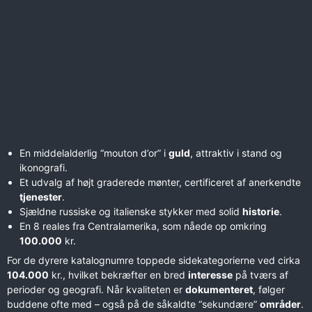
En middelalderlig “mouton d’or” i
guld
, attraktiv i stand og
ikonografi.
Et udvalg af højt graderede mønter, certificeret af anerkendte
tjenester
.
Sjældne russiske og italienske stykker med solid
historie
.
En 8 reales fra Centralamerika, som nåede op omkring
100.000
kr.
For de dyrere katalognumre toppede sidekategorierne ved cirka
104.000
kr., hvilket bekræfter en bred
interesse
på tværs af
perioder og geografi. Når kvaliteten er
dokumenteret
, følger
buddene ofte med – også på de såkaldte “sekundære”
områder
.