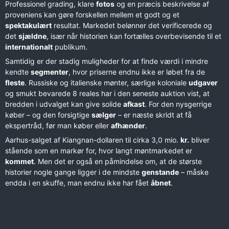
Professionel grading, klare
fotos
og en præcis beskrivelse af
proveniens kan gøre forskellen mellem et godt og et
spektakulært
resultat. Markedet belønner det verificerede og
det
sjældne
, især når historien kan fortælles overbevisende til et
internationalt
publikum.
Samtidig er der stadig muligheder for at finde værdi i mindre
kendte
segmenter
, hvor priserne endnu ikke er løbet fra de
fleste
. Russiske og italienske mønter, særlige koloniale
udgaver
og smukt bevarede 8 reales har i den seneste auktion vist, at
bredden i udvalget kan give solide
afkast
. For den nysgerrige
køber – og den forsigtige
sælger
– er næste skridt at få
ekspertråd, før man køber eller
afhænder
.
Aarhus-salget af Kiangnan-dollaren til cirka 3,0 mio.
kr.
bliver
stående som en markør for, hvor langt møntmarkedet er
kommet
. Men det er også en påmindelse om, at de største
historier nogle gange ligger i de mindste
genstande
– måske
endda i en skuffe, man endnu ikke har fået
åbnet
.