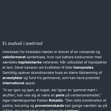
Et marked i medvind
Interessen for kinesiske mønter er drevet af en voksende og
velinformeret
samlerbase, hvor nye købere konkurrerer med
særdeles
kapitalstærke
veteraner. Når udbuddet af topobjekter
er lavt, bliver kampen om kvaliteten til tider
hensynsløs
.
Samtidig oplever skandinaviske huse en større tilstrømning af
arvestykker
og fund fra gemmerne, som kan have potentiel
international
appel.
“Vi ser igen og igen, at noget, der ligner en ‘gammel mønt i
skuffen’, kan vise sig at være en
perle
på verdensmarkedet,”
siger mønteksperten Fabien
Robaldo
. “Den rette kombination af
patina, bevaring og
provenienskæde
kan gange værdien op på
måder, der overrasker selv rutinerede
samlere
.”