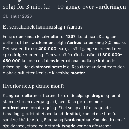
solgt for 3 mio. kr. – 10 gange over vurderingen
31. januar 2026
Et sensationelt hammerslag i Aarhus
En sjælden kinesisk sølvdollar fra
1897
, kendt som Kiangnan-
dollaren, blev i weekenden solgt i
Aarhus
for omkring 3,0 mio. kr.
Det svarer til cirka
400.000
euro, altså ti gange mere end den
oprindelige vurdering. Den var på forhånd anslået til
300.000–
450.000
kr., men en intens international budkrig skubbede
prisen op i det
ekstraordinære
leje. Resultatet understreger den
globale sult efter ikoniske kinesiske
mønter
.
Hvorfor netop denne mønt?
Kiangnan-dollaren er berømt for sin detaljerige
drage
og for at
stamme fra en overgangstid, hvor Kina gik mod mere
moderniseret
møntslagning. Et eksemplar i fremragende
bevaring, gradet af et anerkendt
institut
, kan udløse bud fra
samlere i både Asien, Europa og
Nordamerika
. Kombinationen af
sjældenhed, stand og historisk
tyngde
var den afgørende