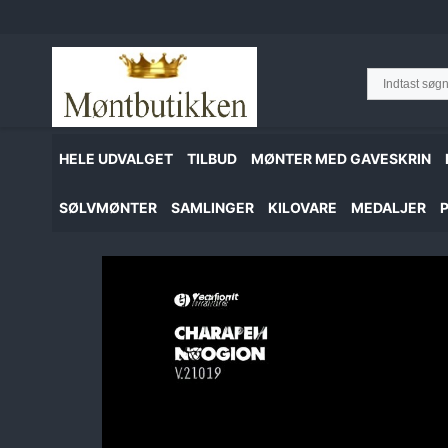
Hop
til
indhold
HELE UDVALGET
TILBUD
MØNTER MED GAVESKRIN
SØLVMØNTER
SAMLINGER
KILOVARE
MEDALJER