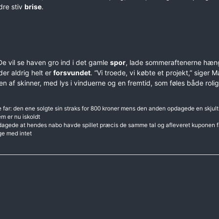
dre stiv
brise
.
De vil se haven gro ind i det gamle
spor
, lade sommeraftenerne hæn
er aldrig helt er
forsvundet
. “Vi troede, vi købte et projekt,” siger 
en af skinner, med lys i vinduerne og en fremtid, som føles både roli
far: den ene solgte sin straks for 800 kroner mens den anden opdagede en skjult
m er nu iskoldt
dagede at hendes nabo havde spillet præcis de samme tal og afleveret kuponen 
ge med intet