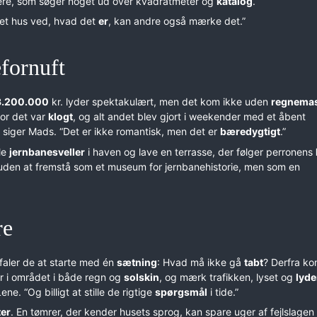
bere, som søger noget ud over kvadratmeter og
katalog
.
 et hus ved, hvad det
er
, kan andre også mærke det.”
fornuft
3.200.000
kr. lyder spektakulært, men det kom ikke uden
regnema
vor det var
klogt
, og alt andet blev gjort i weekender med et åbent
” siger Mads. “Det er ikke romantisk, men det er
bæredygtigt
.”
le
jernbanesveller
i haven og lave en terrasse, der følger perronens
 uden at fremstå som et museum for jernbanehistorie, men som en
re
aler de at starte med én
sætning
: Hvad må ikke gå
tabt
? Derfra k
ur i området i både regn og
solskin
, og mærk trafikken, lyset og
lyd
Lene. “Og billigt at stille de rigtige
spørgsmål
i tide.”
ter
. En tømrer, der kender husets sprog, kan spare uger af fejlslagen