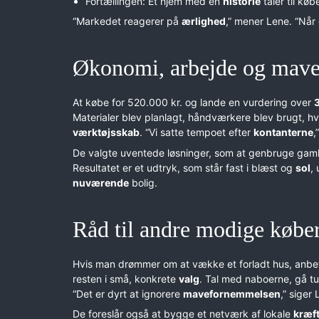
Fortællingen: Et hjem med en
historie
taler til kø
“Markedet reagerer på
ærlighed
,” mener Lene. “Når
Økonomi, arbejde og mave
At købe for 520.000 kr. og lande en vurdering over
Materialer blev planlagt, håndværkere blev brugt, h
værktøjsskab
. “Vi satte tempoet efter
kontanterne
,
De valgte uventede løsninger, som at genbruge gam
Resultatet er et udtryk, som står fast i blæst og
sol
,
nuværende
bolig.
Råd til andre modige købe
Hvis man drømmer om at vække et forladt hus, anbef
resten i små, konkrete
valg
. Tal med naboerne, gå t
“Det er dyrt at ignorere
mavefornemmelsen
,” siger 
De foreslår også at bygge et netværk af lokale
kræf