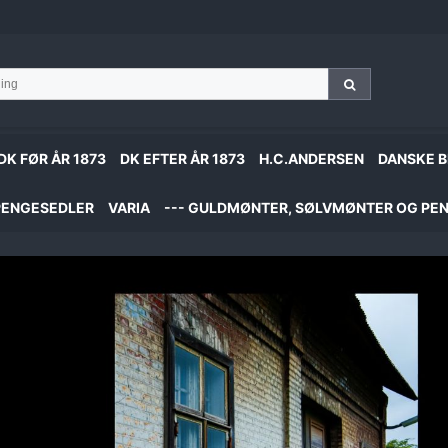
DK FØR ÅR 1873
DK EFTER ÅR 1873
H.C.ANDERSEN
DANSKE B
PENGESEDLER
VARIA
--- GULDMØNTER, SØLVMØNTER OG PEN