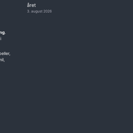
året
3. august 2026
ing
.
i
eller,
il,