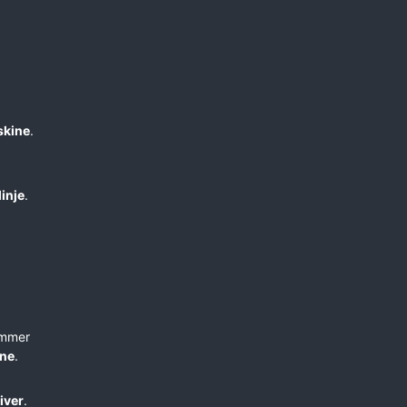
skine
.
linje
.
ommer
ene
.
iver
.