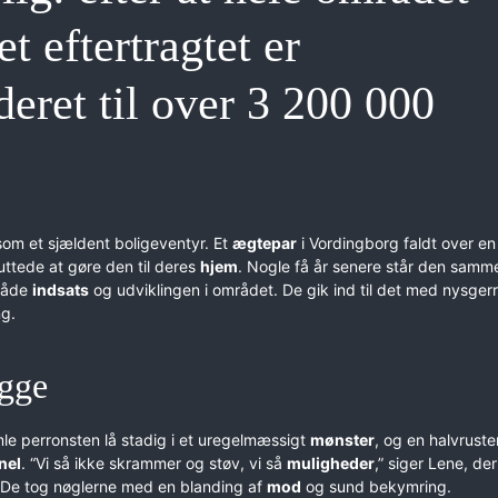
t eftertragtet er
ret til over 3 200 000
om et sjældent boligeventyr. Et
ægtepar
i Vordingborg faldt over en
uttede at gøre den til deres
hjem
. Nogle få år senere står den samm
 både
indsats
og udviklingen i området. De gik ind til det med nysger
ng.
gge
le perronsten lå stadig i et uregelmæssigt
mønster
, og en halvruste
nel
. “Vi så ikke skrammer og støv, vi så
muligheder
,” siger Lene, der
De tog nøglerne med en blanding af
mod
og sund bekymring.