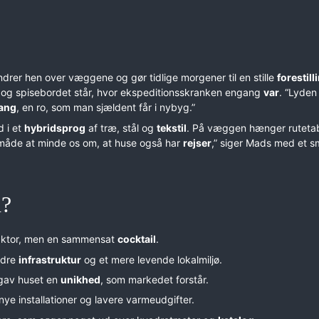
ndrer hen over væggene og gør tidlige morgener til en stille
forestill
 og spisebordet står, hvor ekspeditionsskranken engang
var
. “Lyden 
lang
, en ro, som man sjældent får i nybyg.”
d i et
hybridsprog
af træ, stål og
tekstil
. På væggen hænger rutetab
 måde at minde os om, at huse også har
rejser
,” siger Mads med et sm
n?
faktor, men en sammensat
cocktail
.
edre
infrastruktur
og et mere levende lokalmiljø.
 gav huset en
unikhed
, som markedet forstår.
 nye installationer og lavere varmeudgifter.