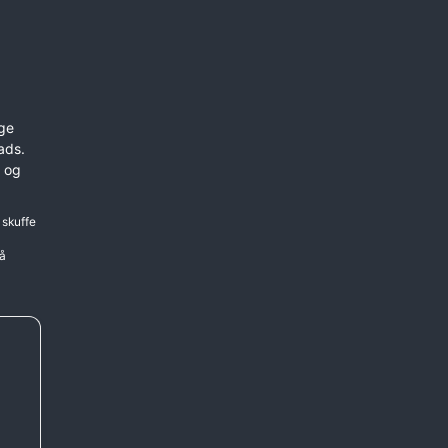
ge
Mads.
g og
 skuffe
få