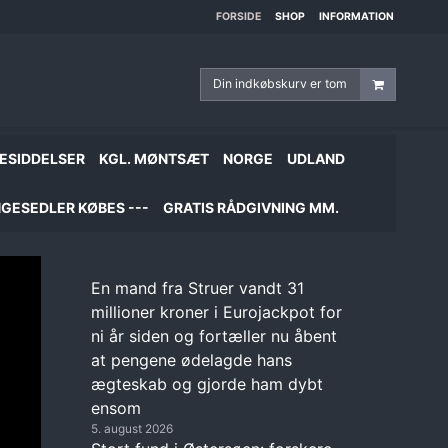
FORSIDE
SHOP
INFORMATION
Din indkøbskurv er tom
ESIDDELSER
KGL. MØNTSÆT
NORGE
UDLAND
GESEDLER KØBES ---
GRATIS RÅDGIVNING MM.
En mand fra Struer vandt 31
millioner kroner i Eurojackpot for
ni år siden og fortæller nu åbent
at pengene ødelagde hans
ægteskab og gjorde ham dybt
ensom
5. august 2026