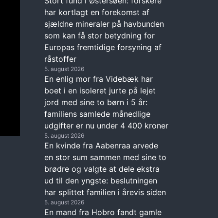
Stort fund i Østersøen: forskere
har kortlagt en forekomst af
sjældne mineraler på havbunden
som kan få stor betydning for
Europas fremtidige forsyning af
råstoffer
5. august 2026
En enlig mor fra Videbæk har
boet i en isoleret jurte på lejet
jord med sine to børn i 5 år:
familiens samlede månedlige
udgifter er nu under 4 400 kroner
5. august 2026
En kvinde fra Aabenraa arvede
en stor sum sammen med sine to
brødre og valgte at dele ekstra
ud til den yngste: beslutningen
har splittet familien i årevis siden
5. august 2026
En mand fra Hobro fandt gamle