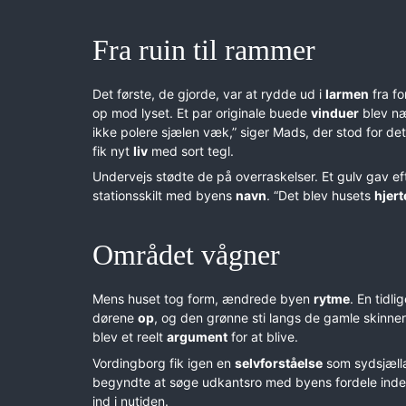
Fra ruin til rammer
Det første, de gjorde, var at rydde ud i
larmen
fra fo
op mod lyset. Et par originale buede
vinduer
blev næ
ikke polere sjælen væk,” siger Mads, der stod for de
fik nyt
liv
med sort tegl.
Undervejs stødte de på overraskelser. Et gulv gav 
stationsskilt med byens
navn
. “Det blev husets
hjert
Området vågner
Mens huset tog form, ændrede byen
rytme
. En tidli
dørene
op
, og den grønne sti langs de gamle skinner
blev et reelt
argument
for at blive.
Vordingborg fik igen en
selvforståelse
som sydsjælla
begyndte at søge udkantsro med byens fordele inde
ind i nutiden.