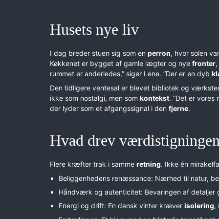
Husets nye liv
I dag breder stuen sig som en
perron
, hvor solen va
Køkkenet er bygget af gamle lægter og nye
fronter
,
rummet er anderledes,” siger Lene. “Der er en dyb
k
Den tidligere ventesal er blevet bibliotek og værkste
ikke som nostalgi, men som
kontekst
. “Det er vores
der lyder som et afgangssignal i den
fjerne
.
Hvad drev værdistigninge
Flere kræfter trak i samme
retning
. Ikke én mirakel
Beliggenhedens renæssance: Nærhed til natur, b
Håndværk og autenticitet: Bevaringen af detaljer
Energi og drift: En dansk vinter kræver
isolering
,