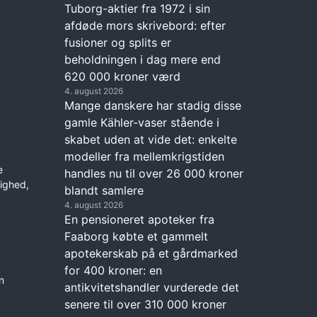
Tuborg-aktier fra 1972 i sin
afdøde mors skrivebord: efter
fusioner og splits er
beholdningen i dag mere end
620 000 kroner værd
4. august 2026
Mange danskere har stadig disse
gamle Kähler-vaser stående i
skabet uden at vide det: enkelte
modeller fra mellemkrigstiden
e
handles nu til over 26 000 kroner
righed,
blandt samlere
4. august 2026
En pensioneret apoteker fra
Faaborg købte et gammelt
apotekerskab på et gårdmarked
for 400 kroner: en
n
antikvitetshandler vurderede det
senere til over 310 000 kroner