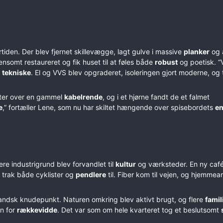
rtiden. Der blev fjernet skillevægge, lagt gulve i massive
planker
og 
nsomt restaureret og fik huset til at føles både
robust
og poetisk. “Vi
t
tekniske
. El og VVS blev opgraderet, isoleringen gjort moderne, og
efter over en gammel
kabelrende
, og i et hjørne fandt de et falmet
e
,” fortæller Lene, som nu har skiltet hængende over spisebordets
en
gere industrigrund blev forvandlet til
kultur
og værksteder. En ny café
 trak både cyklister og
pendlere
til. Fiber kom til vejen, og hjemmea
ndsk knudepunkt. Naturen omkring blev aktivt brugt, og flere
famil
n for
rækkevidde
. Det var som om hele kvarteret tog et beslutsomt