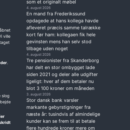
som et originalt møbel
4. august 2026
En mand fra Frederikssund
opdagede at hans kollega havde
afleveret præcis samme talrække
åbnet
kort før ham: kollegaen fik hele
 ville
gevinsten mens han selv stod
 taget
tilbage uden noget
4. august 2026
Tre pensionister fra Skanderborg
der
.
har delt en stor ombygget lade
siden 2021 og deler alle udgifter
ligeligt: hver af dem betaler nu
blot 3 100 kroner om måneden
3. august 2026
 slog
Stor dansk bank varsler
rbejde
markante gebyrstigninger fra
næste år: tusindvis af almindelige
ier
kunder kan se frem til at betale
skridt
flere hundrede kroner mere om